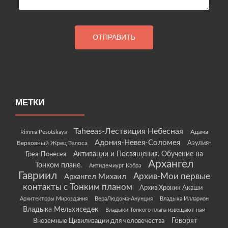
МЕТКИ
Taheeas-Лествиция Небесная
Rimma Pesotskaya
Адама-
Адония-Невея-Соломея
Азулия-
Верховный Жрец Телоса
Грея-Понесея
Активации и Посвящения. Обучение на
Архангел
Тонком плане.
Антидемиург Кобра
Гавриил
Архив-Мои первые
Архангел Михаил
контакты с Тонким планом
Архив Хроник Акаши
Архитекторы Мироздания
ВераЛюдома-Анунция
Владыка Илларион
Владыка Мельхиседек
Владыки Тонкого плана извещают нам
Говорят
Внеземные Цивилизации для человечества