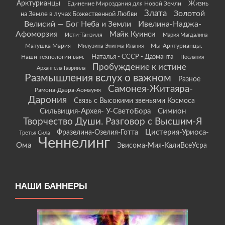
Арктурианцы
Жизнь
Единение Мироздания для Новой Земли
Злата
Золотой
на Земле в лучах Божественной Любви
Велисий — Бог Неба и Земли
Ивелина-Наджа-
Афоморзия
Майк Куинси
Исти-Танзиля
Мария Магдалина
Матушка Мария
Мы-Арктурианцы.
Милузина-Энигма-Илания
Наши технологии вам.
Наталья - СССР - Даэманта
Послания
Пробуждение к истине
Архангела Гавриила
Размышления вслух о важном
Разное
Самонея-Житаяра-
Рамона-Даэра-Аомаумя
Дарония
Связь с Высокими звеньями Космоса
Сильвиция-Архея- У-СветоБора
Симион
Творчество Души. Разговор с Высшим-Я
Цистерия-Уриоса-
Фразелина-Озелия-Готта
Третья Сила
Ченнелинг
Ома
Эвисома-Мия-КалиВсеУсра
НАШИ БАННЕРЫ