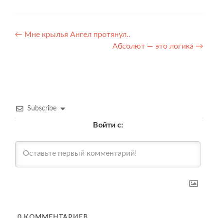
Навигация
←
Мне крылья Ангел протянул..
Абсолют — это логика
→
по
записям
Subscribe
Войти с:
0
КОММЕНТАРИЕВ