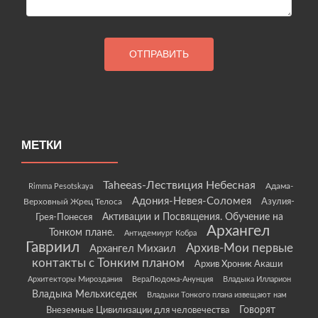
МЕТКИ
Taheeas-Лествиция Небесная
Rimma Pesotskaya
Адама-
Адония-Невея-Соломея
Азулия-
Верховный Жрец Телоса
Грея-Понесея
Активации и Посвящения. Обучение на
Архангел
Тонком плане.
Антидемиург Кобра
Гавриил
Архив-Мои первые
Архангел Михаил
контакты с Тонким планом
Архив Хроник Акаши
Архитекторы Мироздания
ВераЛюдома-Анунция
Владыка Илларион
Владыка Мельхиседек
Владыки Тонкого плана извещают нам
Говорят
Внеземные Цивилизации для человечества