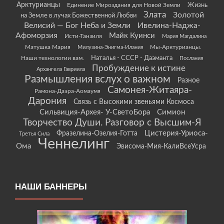
Арктурианцы
Жизнь
Единение Мироздания для Новой Земли
Злата
Золотой
на Земле в лучах Божественной Любви
Велисий — Бог Неба и Земли
Ивелина-Наджа-
Афоморзия
Майк Куинси
Исти-Танзиля
Мария Магдалина
Матушка Мария
Мы-Арктурианцы.
Милузина-Энигма-Илания
Наши технологии вам.
Наталья - СССР - Даэманта
Послания
Пробуждение к истине
Архангела Гавриила
Размышления вслух о важном
Разное
Самонея-Житаяра-
Рамона-Даэра-Аомаумя
Дарония
Связь с Высокими звеньями Космоса
Сильвиция-Архея- У-СветоБора
Симион
Творчество Души. Разговор с Высшим-Я
Цистерия-Уриоса-
Фразелина-Озелия-Готта
Третья Сила
Ченнелинг
Ома
Эвисома-Мия-КалиВсеУсра
НАШИ БАННЕРЫ