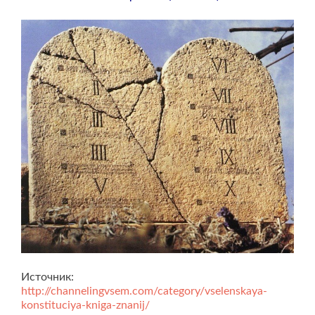
Источник:
http://channelingvsem.com/category/vselenskaya-
konstituciya-kniga-znanij/