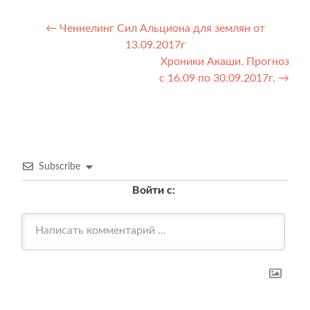
Навигация
←
Ченнелинг Сил Альциона для землян от
13.09.2017г
по
Хроники Акаши. Прогноз
записям
с 16.09 по 30.09.2017г.
→
Subscribe
Войти с: