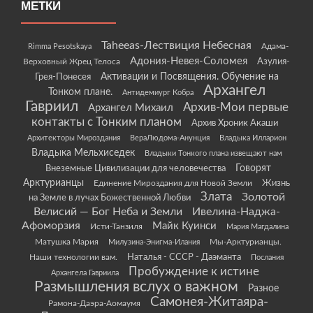
МЕТКИ
Taheeas-Лествиция Небесная
Rimma Pesotskaya
Адама-
Адония-Невея-Соломея
Азулия-
Верховный Жрец Телоса
Грея-Понесея
Активации и Посвящения. Обучение на
Архангел
Тонком плане.
Антидемиург Кобра
Гавриил
Архив-Мои первые
Архангел Михаил
контакты с Тонким планом
Архив Хроник Акаши
Архитекторы Мироздания
ВераЛюдома-Анунция
Владыка Илларион
Владыка Мельхиседек
Владыки Тонкого плана извещают нам
Говорят
Внеземные Цивилизации для человечества
Арктурианцы
Жизнь
Единение Мироздания для Новой Земли
Злата
Золотой
на Земле в лучах Божественной Любви
Велисий — Бог Неба и Земли
Ивелина-Наджа-
Афоморзия
Майк Куинси
Исти-Танзиля
Мария Магдалина
Матушка Мария
Мы-Арктурианцы.
Милузина-Энигма-Илания
Наши технологии вам.
Наталья - СССР - Даэманта
Послания
Пробуждение к истине
Архангела Гавриила
Размышления вслух о важном
Разное
Самонея-Житаяра-
Рамона-Даэра-Аомаумя