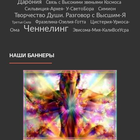
Дарония
Связь с Высокими звеньями Космоса
Сильвиция-Архея- У-СветоБора
Симион
Творчество Души. Разговор с Высшим-Я
Цистерия-Уриоса-
Фразелина-Озелия-Готта
Третья Сила
Ченнелинг
Ома
Эвисома-Мия-КалиВсеУсра
НАШИ БАННЕРЫ