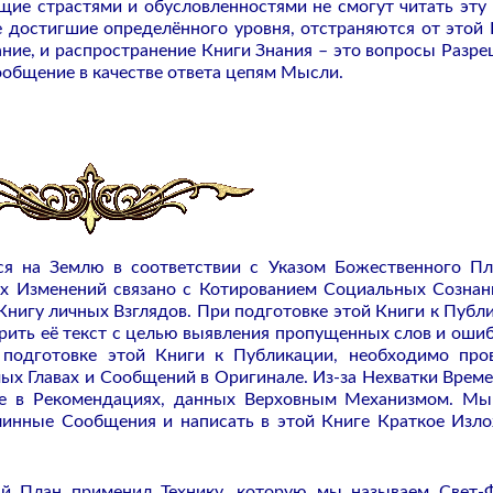
ие страстями и обусловленностями не смогут читать эту 
е достигшие определённого уровня, отстраняются от этой 
сание, и распространение Книги Знания – это вопросы Разре
ообщение в качестве ответа цепям Мысли.
 на Землю в соответствии с Указом Божественного Пл
их Изменений связано с Котированием Социальных Сознан
Книгу личных Взглядов. При подготовке этой Книги к Публ
ить её текст с целью выявления пропущенных слов и ошиб
подготовке этой Книги к Публикации, необходимо про
ых Главах и Сообщений в Оригинале. Из-за Нехватки Врем
же в Рекомендациях, данных Верховным Механизмом. М
инные Сообщения и написать в этой Книге Краткое Изл
й План применил Технику, которую мы называем Свет-