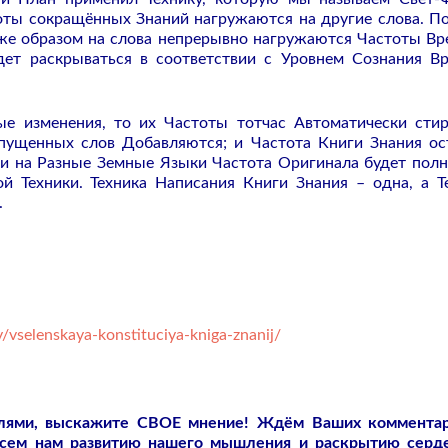
оты сокращённых Знаний нагружаются на другие слова. П
 же образом на слова непрерывно нагружаются Частоты Вр
дет раскрываться в соответствии с Уровнем Сознания В
ые изменения, то их Частоты тотчас Автоматически сти
опущенных слов Добавляются; и Частота Книги Знания ос
ги на Разные Земные Языки Частота Оригинала будет пол
й Техники. Техника Написания Книги Знания – одна, а Т
.
/vselenskaya-konstituciya-kniga-znanij/
слями, выскажите СВОЕ мнение! Ждём Ваших коммента
всем нам развитию нашего мышления и раскрытию серд