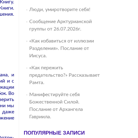
Книгу.
Книги.
Люди, умиротворите себя!
шения.
Сообщение Арктурианской
группы от 26.07.2026г.
«Как избавиться от иллюзии
Разделения». Послание от
Иисуса.
«Как пережить
ана, и
предательство?» Рассказывает
ий и с
Рамта.
икации
ок. Во
Манифестируйте себя
верить
Божественной Силой.
ени мы
Послание от Архангела
ы даже
Гавриила.
ожение
ПОПУЛЯРНЫЕ ЗАПИСИ
Фотон-