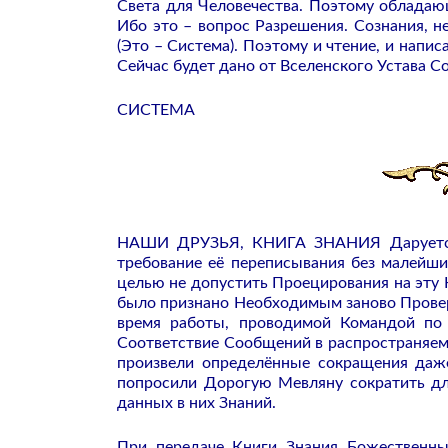
Света для Человечества. Поэтому обладающ
Ибо это – вопрос Разрешения. Сознания, н
(Это – Система). Поэтому и чтение, и напи
Сейчас будет дано от Вселенского Устава С
СИСТЕМА
НАШИ ДРУЗЬЯ,
КНИГА ЗНАНИЯ Даруется
требование её переписывания без малейш
целью не допустить Проецирования на эту 
было признано Необходимым заново Провер
время работы, проводимой Командой по 
Соответствие Сообщений в распространяем
произвели определённые сокращения да
попросили Дорогую Мевляну сократить дл
данных в них Знаний.
При передаче Книги Знания Божественны