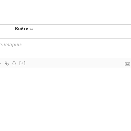
Войти с:
{}
[+]