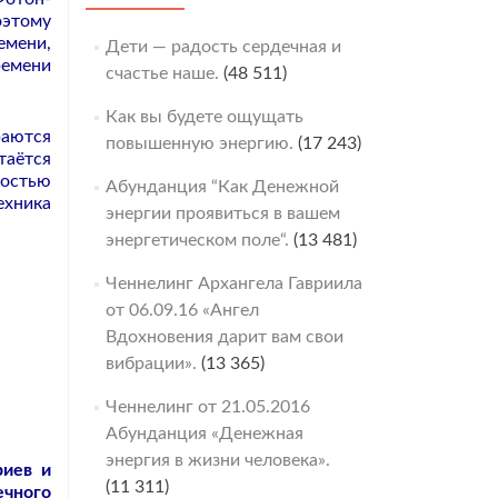
оэтому
емени,
Дети — радость сердечная и
ремени
счастье наше.
(48 511)
Как вы будете ощущать
раются
повышенную энергию.
(17 243)
таётся
ностью
Абунданция “Как Денежной
ехника
энергии проявиться в вашем
энергетическом поле“.
(13 481)
Ченнелинг Архангела Гавриила
от 06.09.16 «Ангел
Вдохновения дарит вам свои
вибрации».
(13 365)
Ченнелинг от 21.05.2016
Абунданция «Денежная
энергия в жизни человека».
риев и
(11 311)
ечного