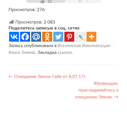
12
1
Просмотров: 276
Просмотров:
2 083
Поделитесь записью в соц. сетях
Запись опубликована в
Вселенская Конституция -
Книга Знаний
. Закладка
ссылка
.
Навигация
←
Очищение Земли-Гайи от 8.07.17г.
Желающие,
по
присоединяйтесь к
записям
очищению Земли.
→