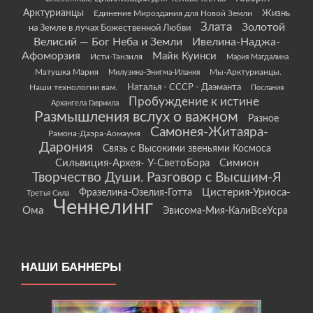
Арктурианцы
Жизнь
Единение Мироздания для Новой Земли
Злата
Золотой
на Земле в лучах Божественной Любви
Велисий — Бог Неба и Земли
Ивелина-Наджа-
Афоморзия
Майк Куинси
Исти-Танзиля
Мария Магдалина
Матушка Мария
Мы-Арктурианцы.
Милузина-Энигма-Илания
Наши технологии вам.
Наталья - СССР - Даэманта
Послания
Пробуждение к истине
Архангела Гавриила
Размышления вслух о важном
Разное
Самонея-Житаяра-
Рамона-Даэра-Аомаумя
Дарония
Связь с Высокими звеньями Космоса
Сильвиция-Архея- У-СветоБора
Симион
Творчество Души. Разговор с Высшим-Я
Цистерия-Уриоса-
Фразелина-Озелия-Готта
Третья Сила
Ченнелинг
Ома
Эвисома-Мия-КалиВсеУсра
НАШИ БАННЕРЫ