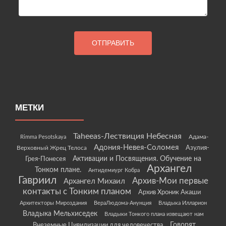
МЕТКИ
Taheeas-Лествиция Небесная
Rimma Pesotskaya
Адама-
Адония-Невея-Соломея
Азулия-
Верховный Жрец Телоса
Грея-Понесея
Активации и Посвящения. Обучение на
Архангел
Тонком плане.
Антидемиург Кобра
Гавриил
Архив-Мои первые
Архангел Михаил
контакты с Тонким планом
Архив Хроник Акаши
Архитекторы Мироздания
ВераЛюдома-Анунция
Владыка Илларион
Владыка Мельхиседек
Владыки Тонкого плана извещают нам
Говорят
Внеземные Цивилизации для человечества