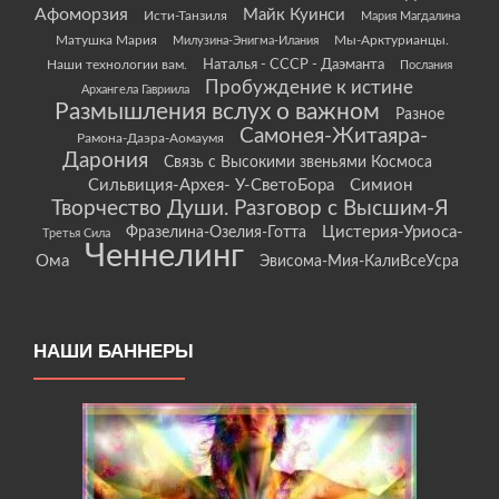
Афоморзия
Майк Куинси
Исти-Танзиля
Мария Магдалина
Матушка Мария
Мы-Арктурианцы.
Милузина-Энигма-Илания
Наши технологии вам.
Наталья - СССР - Даэманта
Послания
Пробуждение к истине
Архангела Гавриила
Размышления вслух о важном
Разное
Самонея-Житаяра-
Рамона-Даэра-Аомаумя
Дарония
Связь с Высокими звеньями Космоса
Сильвиция-Архея- У-СветоБора
Симион
Творчество Души. Разговор с Высшим-Я
Цистерия-Уриоса-
Фразелина-Озелия-Готта
Третья Сила
Ченнелинг
Ома
Эвисома-Мия-КалиВсеУсра
НАШИ БАННЕРЫ