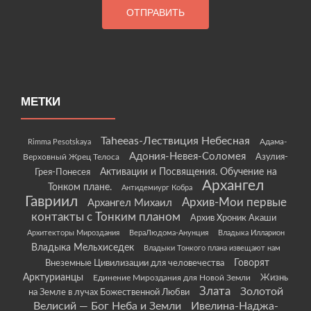
МЕТКИ
Taheeas-Лествиция Небесная
Rimma Pesotskaya
Адама-
Адония-Невея-Соломея
Азулия-
Верховный Жрец Телоса
Грея-Понесея
Активации и Посвящения. Обучение на
Архангел
Тонком плане.
Антидемиург Кобра
Гавриил
Архив-Мои первые
Архангел Михаил
контакты с Тонким планом
Архив Хроник Акаши
Архитекторы Мироздания
ВераЛюдома-Анунция
Владыка Илларион
Владыка Мельхиседек
Владыки Тонкого плана извещают нам
Говорят
Внеземные Цивилизации для человечества
Арктурианцы
Жизнь
Единение Мироздания для Новой Земли
Злата
Золотой
на Земле в лучах Божественной Любви
Велисий — Бог Неба и Земли
Ивелина-Наджа-