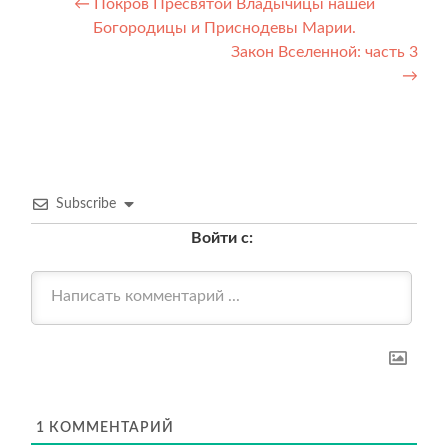
Навигация
←
Покров Пресвятой Владычицы нашей
Богородицы и Приснодевы Марии.
по
Закон Вселенной: часть 3
записям
→
Subscribe
Войти с:
1
КОММЕНТАРИЙ