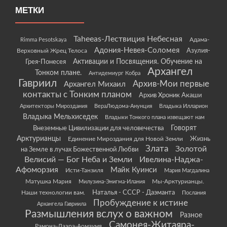
МЕТКИ
Taheeas-Лествиция Небесная
Rimma Pesotskaya
Адама-
Адония-Невея-Соломея
Азулия-
Верховный Жрец Телоса
Грея-Понесея
Активации и Посвящения. Обучение на
Архангел
Тонком плане.
Антидемиург Кобра
Гавриил
Архив-Мои первые
Архангел Михаил
контакты с Тонким планом
Архив Хроник Акаши
Архитекторы Мироздания
ВераЛюдома-Анунция
Владыка Илларион
Владыка Мельхиседек
Владыки Тонкого плана извещают нам
Говорят
Внеземные Цивилизации для человечества
Арктурианцы
Жизнь
Единение Мироздания для Новой Земли
Злата
Золотой
на Земле в лучах Божественной Любви
Велисий — Бог Неба и Земли
Ивелина-Наджа-
Афоморзия
Майк Куинси
Исти-Танзиля
Мария Магдалина
Матушка Мария
Мы-Арктурианцы.
Милузина-Энигма-Илания
Наши технологии вам.
Наталья - СССР - Даэманта
Послания
Пробуждение к истине
Архангела Гавриила
Размышления вслух о важном
Разное
Самонея-Житаяра-
Рамона-Даэра-Аомаумя