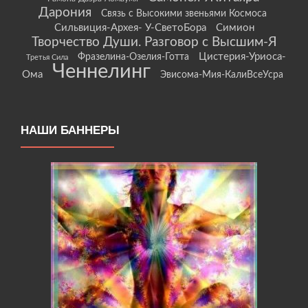
Дарония
Связь с Высокими звеньями Космоса
Сильвиция-Архея- У-СветоБора
Симион
Творчество Души. Разговор с Высшим-Я
Цистерия-Уриоса-
Фразелина-Озелия-Готта
Третья Сила
Ченнелинг
Ома
Эвисома-Мия-КалиВсеУсра
НАШИ БАННЕРЫ