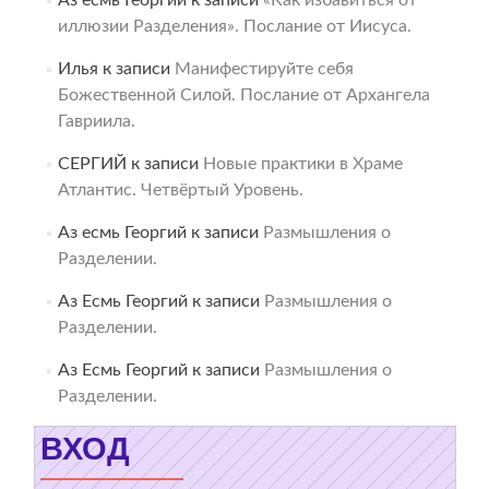
Аз есмь Георгий
к записи
«Как избавиться от
иллюзии Разделения». Послание от Иисуса.
Илья
к записи
Манифестируйте себя
Божественной Силой. Послание от Архангела
Гавриила.
СЕРГИЙ
к записи
Новые практики в Храме
Атлантис. Четвёртый Уровень.
Аз есмь Георгий
к записи
Размышления о
Разделении.
Аз Есмь Георгий
к записи
Размышления о
Разделении.
Аз Есмь Георгий
к записи
Размышления о
Разделении.
ВХОД