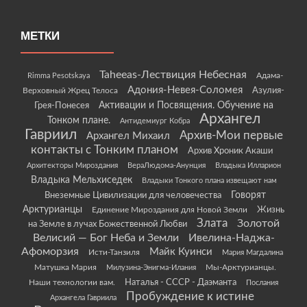
МЕТКИ
Taheeas-Лествиция Небесная
Rimma Pesotskaya
Адама-
Адония-Невея-Соломея
Азулия-
Верховный Жрец Телоса
Грея-Понесея
Активации и Посвящения. Обучение на
Архангел
Тонком плане.
Антидемиург Кобра
Гавриил
Архив-Мои первые
Архангел Михаил
контакты с Тонким планом
Архив Хроник Акаши
Архитекторы Мироздания
ВераЛюдома-Анунция
Владыка Илларион
Владыка Мельхиседек
Владыки Тонкого плана извещают нам
Говорят
Внеземные Цивилизации для человечества
Арктурианцы
Жизнь
Единение Мироздания для Новой Земли
Злата
Золотой
на Земле в лучах Божественной Любви
Велисий — Бог Неба и Земли
Ивелина-Наджа-
Афоморзия
Майк Куинси
Исти-Танзиля
Мария Магдалина
Матушка Мария
Мы-Арктурианцы.
Милузина-Энигма-Илания
Наши технологии вам.
Наталья - СССР - Даэманта
Послания
Пробуждение к истине
Архангела Гавриила