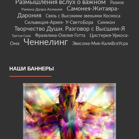
Размышления вслух о важном
Разное
Самонея-Житаяра-
Рамона-Даэра-Аомаумя
Дарония
Связь с Высокими звеньями Космоса
Сильвиция-Архея- У-СветоБора
Симион
Творчество Души. Разговор с Высшим-Я
Цистерия-Уриоса-
Фразелина-Озелия-Готта
Третья Сила
Ченнелинг
Ома
Эвисома-Мия-КалиВсеУсра
НАШИ БАННЕРЫ