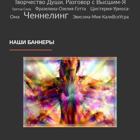
Творчество Души. Разговор с Высшим-Я
Цистерия-Уриоса-
Фразелина-Озелия-Готта
Третья Сила
Ченнелинг
Ома
Эвисома-Мия-КалиВсеУсра
НАШИ БАННЕРЫ