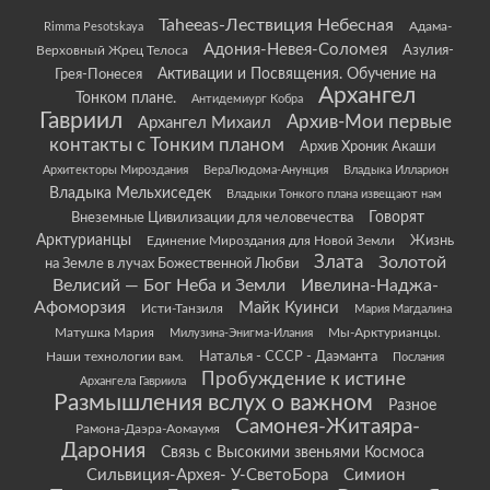
Taheeas-Лествиция Небесная
Rimma Pesotskaya
Адама-
Адония-Невея-Соломея
Азулия-
Верховный Жрец Телоса
Грея-Понесея
Активации и Посвящения. Обучение на
Архангел
Тонком плане.
Антидемиург Кобра
Гавриил
Архив-Мои первые
Архангел Михаил
контакты с Тонким планом
Архив Хроник Акаши
Архитекторы Мироздания
ВераЛюдома-Анунция
Владыка Илларион
Владыка Мельхиседек
Владыки Тонкого плана извещают нам
Говорят
Внеземные Цивилизации для человечества
Арктурианцы
Жизнь
Единение Мироздания для Новой Земли
Злата
Золотой
на Земле в лучах Божественной Любви
Велисий — Бог Неба и Земли
Ивелина-Наджа-
Афоморзия
Майк Куинси
Исти-Танзиля
Мария Магдалина
Матушка Мария
Мы-Арктурианцы.
Милузина-Энигма-Илания
Наши технологии вам.
Наталья - СССР - Даэманта
Послания
Пробуждение к истине
Архангела Гавриила
Размышления вслух о важном
Разное
Самонея-Житаяра-
Рамона-Даэра-Аомаумя
Дарония
Связь с Высокими звеньями Космоса
Сильвиция-Архея- У-СветоБора
Симион