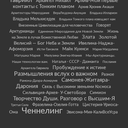
Гавриил
Архив-Мои первые
Архангел Михаил
контакты с Тонким планом
Архив Хроник Акаши
Архитекторы Мироздания
ВераЛюдома-Анунция
Владыка Илларион
Владыка Мельхиседек
Владыки Тонкого плана извещают нам
Говорят
Внеземные Цивилизации для человечества
Арктурианцы
Жизнь
Единение Мироздания для Новой Земли
Злата
Золотой
на Земле в лучах Божественной Любви
Велисий — Бог Неба и Земли
Ивелина-Наджа-
Афоморзия
Майк Куинси
Исти-Танзиля
Мария Магдалина
Матушка Мария
Мы-Арктурианцы.
Милузина-Энигма-Илания
Наши технологии вам.
Наталья - СССР - Даэманта
Послания
Пробуждение к истине
Архангела Гавриила
Размышления вслух о важном
Разное
Самонея-Житаяра-
Рамона-Даэра-Аомаумя
Дарония
Связь с Высокими звеньями Космоса
Сильвиция-Архея- У-СветоБора
Симион
Творчество Души. Разговор с Высшим-Я
Цистерия-Уриоса-
Фразелина-Озелия-Готта
Третья Сила
Ченнелинг
Ома
Эвисома-Мия-КалиВсеУсра