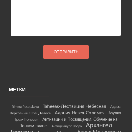
МЕТКИ
Taheeas-Лествиция Небесная
Rimma Pesotskaya
Адама-
Адония-Невея-Соломея
Азулия-
Верховный Жрец Телоса
Грея-Понесея
Активации и Посвящения. Обучение на
Архангел
Тонком плане.
Антидемиург Кобра