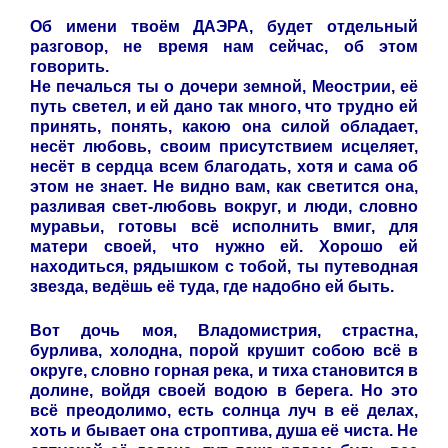
Об имени твоём ДАЭРА, будет отдельный
разговор, не время нам сейчас, об этом
говорить.
Не печалься ты о дочери земной, Меострии, её
путь светел, и ей дано так много, что трудно ей
принять, понять, какою она силой обладает,
несёт любовь, своим присутствием исцеляет,
несёт в сердца всем благодать, хотя и сама об
этом не знает. Не видно вам, как светится она,
разливая свет-любовь вокруг, и люди, словно
муравьи, готовы всё исполнить вмиг, для
матери своей, что нужно ей. Хорошо ей
находиться, рядышком с тобой, ты путеводная
звезда, ведёшь её туда, где надобно ей быть.
Вот дочь моя, Владомистрия, страстна,
бурлива, холодна, порой крушит собою всё в
округе, словно горная река, и тиха становится в
долине, войдя своей водою в берега. Но это
всё преодолимо, есть солнца луч в её делах,
хоть и бывает она строптива, душа её чиста. Не