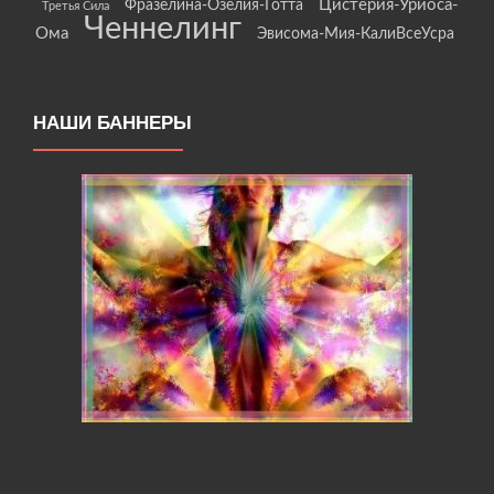
Цистерия-Уриоса-
Фразелина-Озелия-Готта
Третья Сила
Ченнелинг
Ома
Эвисома-Мия-КалиВсеУсра
НАШИ БАННЕРЫ