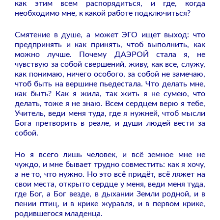
как этим всем распорядиться, и где, когда
необходимо мне, к какой работе подключиться?
Смятение в душе, а может ЭГО ищет выход: что
предпринять и как принять, чтоб выполнить, как
можно лучше. Почему ДАЭРОЙ стала я, не
чувствую за собой свершений, живу, как все, служу,
как понимаю, ничего особого, за собой не замечаю,
чтоб быть на вершине пьедестала. Что делать мне,
как быть? Как я жила, так жить я не сумею, что
делать, тоже я не знаю. Всем сердцем верю я тебе,
Учитель, веди меня туда, где я нужней, чтоб мысли
Бога претворить в реале, и души людей вести за
собой.
Но я всего лишь человек, и всё земное мне не
чуждо, и мне бывает трудно совместить: как я хочу,
а не то, что нужно. Но это всё придёт, всё ляжет на
свои места, открыто сердце у меня, веди меня туда,
где Бог, а Бог везде, в дыхании Земли родной, и в
пении птиц, и в крике журавля, и в первом крике,
родившегося младенца.