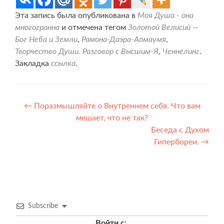
Эта запись была опубликована в
Моя Душа - она
многогранна
и отмечена тегом
Золотой Велисий —
Бог Неба и Земли
,
Рамона-Даэра-Аомаумя
,
Творчество Души. Разговор с Высшим-Я
,
Ченнелинг
.
Закладка
ссылка
.
Навигация
←
Поразмышляйте о Внутреннем себя. Что вам
мешает, что не так?
по
Беседа с Духом
записям
Гипербореи.
→
Subscribe
Войти с: