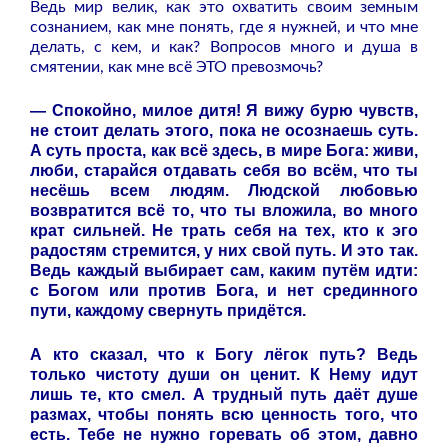
Ведь мир велик, как это охватить своим земным
сознанием, как мне понять, где я нужней, и что мне
делать, с кем, и как? Вопросов много и душа в
смятении, как мне всё ЭТО превозмочь?
— Спокойно, милое дитя! Я вижу бурю чувств,
не стоит делать этого, пока не осознаешь суть.
А суть проста, как всё здесь, в мире Бога: живи,
люби, старайся отдавать себя во всём, что ты
несёшь всем людям. Людской любовью
возвратится всё то, что ты вложила, во много
крат сильней. Не трать себя на тех, кто к эго
радостям стремится, у них свой путь. И это так.
Ведь каждый выбирает сам, каким путём идти:
с Богом или против Бога, и нет срединного
пути, каждому свернуть придётся.
А кто сказал, что к Богу лёгок путь? Ведь
только чистоту души он ценит. К Нему идут
лишь те, кто смел. А трудный путь даёт душе
размах, чтобы понять всю ценность того, что
есть. Тебе не нужно горевать об этом, давно