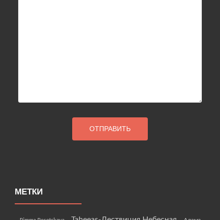
МЕТКИ
Taheeas-Лествиция Небесная