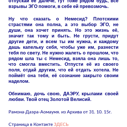
отпускай её далече, тут тоже рядом будь, все
взрывы ЭГО помоги, в себе ей превозмочь.
Ну что сказать о Немесид? Плотскими
страстями она полна, а это выбор ЭГО, не
души, она хочет принять. Но это жизнь её,
значит так тому и быть. Не грусти, придут
другие дети, и всем ты им нужна, и каждому
дашь капельку себя, чтобы уже им, разнести
тебя по свету. Не нужно жалеть о прошлом, что
рядом шла ты с Немесид, взяла она лишь то,
что смогла вместить. Отпусти её из своего
поля, отдай другим, что ей отдать хотела. Не
поймёт она тебя, её сознание закрыто своим
наделом.
Обнимаю, дочь свою, ДАЭРУ, крылами своей
любви. Твой отец Золотой Велисий.
Рамона-Даэра-Аомаумя. из Архива от 31. 10. 15г.
Страница в Контакте
ЗДЕСЬ