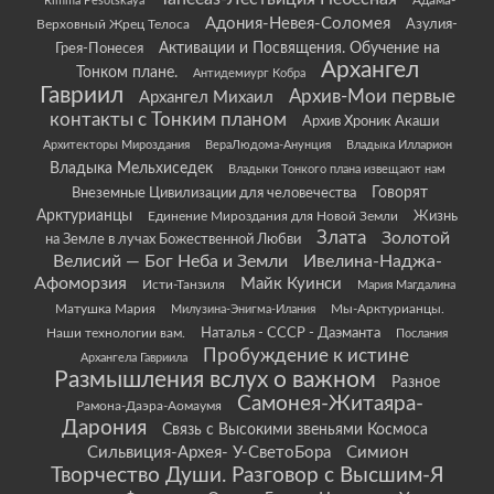
Rimma Pesotskaya
Адама-
Адония-Невея-Соломея
Азулия-
Верховный Жрец Телоса
Грея-Понесея
Активации и Посвящения. Обучение на
Архангел
Тонком плане.
Антидемиург Кобра
Гавриил
Архив-Мои первые
Архангел Михаил
контакты с Тонким планом
Архив Хроник Акаши
Архитекторы Мироздания
ВераЛюдома-Анунция
Владыка Илларион
Владыка Мельхиседек
Владыки Тонкого плана извещают нам
Говорят
Внеземные Цивилизации для человечества
Арктурианцы
Жизнь
Единение Мироздания для Новой Земли
Злата
Золотой
на Земле в лучах Божественной Любви
Велисий — Бог Неба и Земли
Ивелина-Наджа-
Афоморзия
Майк Куинси
Исти-Танзиля
Мария Магдалина
Матушка Мария
Мы-Арктурианцы.
Милузина-Энигма-Илания
Наши технологии вам.
Наталья - СССР - Даэманта
Послания
Пробуждение к истине
Архангела Гавриила
Размышления вслух о важном
Разное
Самонея-Житаяра-
Рамона-Даэра-Аомаумя
Дарония
Связь с Высокими звеньями Космоса
Сильвиция-Архея- У-СветоБора
Симион
Творчество Души. Разговор с Высшим-Я