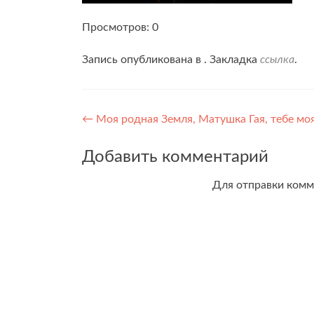
Просмотров: 0
Запись опубликована в . Закладка
ссылка
.
Навигация
←
Моя родная Земля, Матушка Гая, тебе мо
по
Добавить комментарий
записям
Для отправки ком