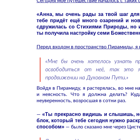
Сегодня моё путешествие началось с таких 
«Анна, мы очень рады за твой шаг для
тебе придёт ещё много озарений и нов
сдружилась со Стихиями Природы, но 
ты получила настройку семи Божествен
Перед входом в пространство Пирамиды, я 
«Мне бы очень хотелось узнать пр
освободиться от неё, так это я
продвижении на Духовном Пути.»
Войдя в Пирамиду, я растерялась, во мне 
и неясность. Что я должна делать? Куд
неуверенность, возросшая в сотни раз.
«Ты прекрасно видишь и слышишь, но
—
блок, который тебе сегодня нужно раск
способом»
— было сказано мне через Цист