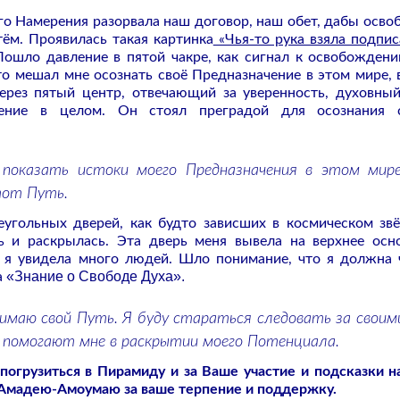
его Намерения разорвала наш договор, наш обет, дабы осво
ём. Проявилась такая картинка
«Чья-то рука взяла подпи
ошло давление в пятой чакре, как сигнал к освобождени
что мешал мне осознать своё Предназначение в этом мире, 
ерез пятый центр, отвечающий за уверенность, духовный
ение в целом. Он стоял преградой для осознания с
 показать истоки моего Предназначения в этом мире
тот Путь.
угольных дверей, как будто зависших в космическом зв
сь и раскрылась. Эта дверь меня вывела на верхнее осн
я я увидела много людей. Шло понимание, что я должна 
«Знание о Свободе Духа».
а
маю свой Путь. Я буду стараться следовать за своим
 помогают мне в раскрытии моего Потенциала.
огрузиться в Пирамиду и за Ваше участие и подсказки н
Амадею-Амоумаю за ваше терпение и поддержку.