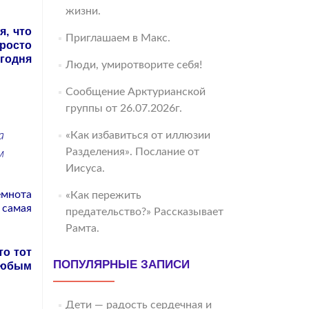
жизни.
я, что
Приглашаем в Макс.
просто
годня
Люди, умиротворите себя!
Сообщение Арктурианской
группы от 26.07.2026г.
а
«Как избавиться от иллюзии
Разделения». Послание от
м
Иисуса.
емнота
«Как пережить
 самая
предательство?» Рассказывает
Рамта.
то тот
ПОПУЛЯРНЫЕ ЗАПИСИ
 любым
Дети — радость сердечная и