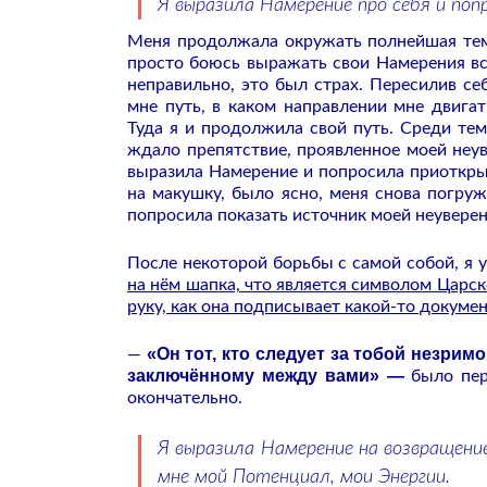
Я выразила Намерение про себя и поп
Меня продолжала окружать полнейшая темн
просто боюсь выражать свои Намерения вслу
неправильно, это был страх. Пересилив се
мне путь, в каком направлении мне двига
Туда я и продолжила свой путь. Среди тем
ждало препятствие, проявленное моей неув
выразила Намерение и попросила приоткрыт
на макушку, было ясно, меня снова погру
попросила показать источник моей неуверен
После некоторой борьбы с самой собой, я 
на нём шапка, что является символом Царск
руку, как она подписывает какой-то докумен
«Он тот, кто следует за тобой незримо
—
заключённому между вами» —
было пер
окончательно.
Я выразила Намерение на возвращени
мне мой Потенциал, мои Энергии.