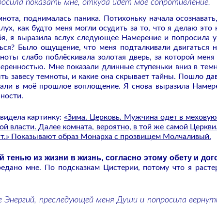
росила показать мне, откуда идёт моё сопротивление.
ота, поднималась паника. Потихоньку начала осознавать,
х, как будто меня могли осудить за то, что я делаю это н
бя, я выразила вслух следующее Намерение и попросила у
ться? Было ощущение, что меня подталкивали двигаться н
ноты слабо поблёскивала золотая дверь, за которой меня
еренностью. Мне показали длинные ступеньки вниз в темн
ь завесу темноты, и какие она скрывает тайны. Пошло да
жали в моё прошлое воплощение. Я снова выразила Намер
ности.
увидела картинку:
«Зима. Церковь. Мужчина одет в меховую
ой власти. Далее комната, вероятно, в той же самой Церкви
т.»
Показывают образ Монарха с прозвищем Молчаливый.
й тенью из жизни в жизнь, согласно этому обету и дог
едано мне. По подсказкам Цистерии, потому что я расте
е Энергий, преследующей меня Души и попросила вернут