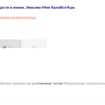
ости в жизни, Эвисома-Мия-КалиВсеУсра.
talnye-puteshestviya/
7
десных проявлений
и отмечена тегом
Ментальные путешест