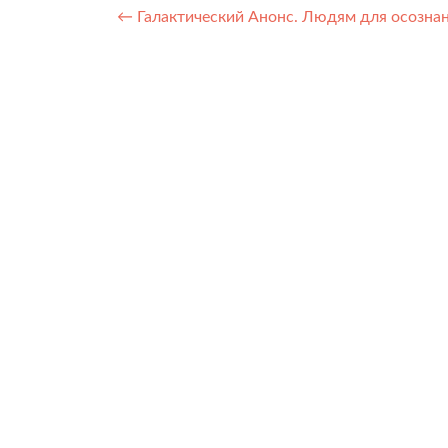
Навигация
←
Галактический Анонс. Людям для осознан
по
записям