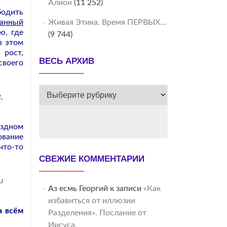
Алион
(11 252)
бодить
санный
Живая Этика. Время ПЕРВЫХ…
ю, где
(9 744)
в этом
 рост,
ВЕСЬ АРХИВ
воего
ВЕСЬ
,
АРХИВ
ёздном
ование
что-то
СВЕЖИЕ КОММЕНТАРИИ
и
Аз есмь Георгий
к записи
«Как
избавиться от иллюзии
а всём
Разделения». Послание от
Иисуса.