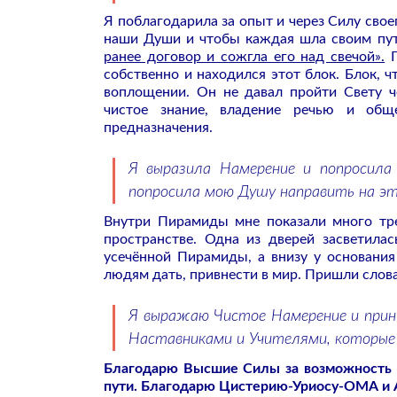
Я поблагодарила за опыт и через Силу сво
наши Души и чтобы каждая шла своим пут
ранее договор и сожгла его над свечой».
П
собственно и находился этот блок. Блок, 
воплощении. Он не давал пройти Свету ч
чистое знание, владение речью и общ
предназначения.
Я выразила Намерение и попросила
попросила мою Душу направить на э
Внутри Пирамиды мне показали много тре
пространстве. Одна из дверей засветила
усечённой Пирамиды, а внизу у основани
людям дать, привнести в мир. Пришли слов
Я выражаю Чистое Намерение и прини
Наставниками и Учителями, которые
Благодарю Высшие Силы за возможность п
пути. Благодарю Цистерию-Уриосу-ОМА и 