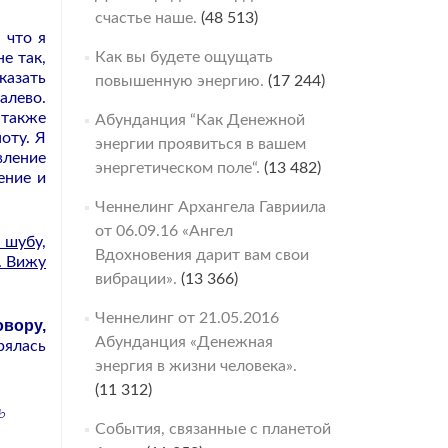
счастье наше.
(48 513)
 что я
Как вы будете ощущать
е так,
казать
повышенную энергию.
(17 244)
алево.
 также
Абунданция “Как Денежной
оту. Я
энергии проявиться в вашем
вление
энергетическом поле“.
(13 482)
ение и
Ченнелинг Архангела Гавриила
от 06.09.16 «Ангел
 шубу,
Вдохновения дарит вам свои
. Вижу
вибрации».
(13 366)
Ченнелинг от 21.05.2016
овору,
Абунданция «Денежная
рялась
энергия в жизни человека».
(11 312)
ь
События, связанные с планетой