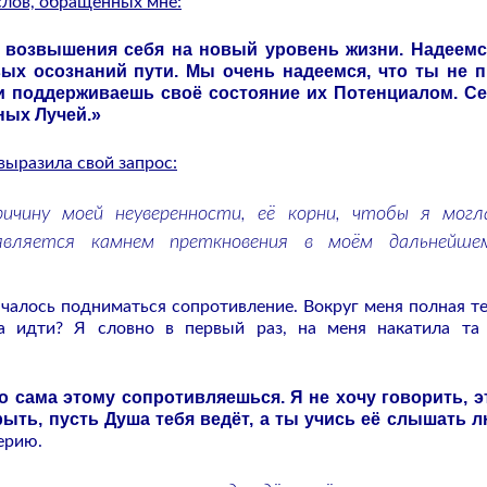
слов, обращённых мне:
 возвышения себя на новый уровень жизни. Надеемс
ых осознаний пути. Мы очень надеемся, что ты не 
и поддерживаешь своё состояние их Потенциалом. Се
ных Лучей.»
выразила свой запрос:
ичину моей неуверенности, её корни, чтобы я могл
вляется камнем преткновения в моём дальнейше
началось подниматься сопротивление. Вокруг меня полная т
а идти? Я словно в первый раз, на меня накатила та
 сама этому сопротивляешься. Я не хочу говорить, э
рыть, пусть Душа тебя ведёт, а ты учись её слышать
ерию.