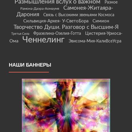
Размышления вслух о важном
Разное
Самонея-Житаяра-
Рамона-Даэра-Аомаумя
Дарония
Связь с Высокими звеньями Космоса
Сильвиция-Архея- У-СветоБора
Симион
Творчество Души. Разговор с Высшим-Я
Цистерия-Уриоса-
Фразелина-Озелия-Готта
Третья Сила
Ченнелинг
Ома
Эвисома-Мия-КалиВсеУсра
НАШИ БАННЕРЫ