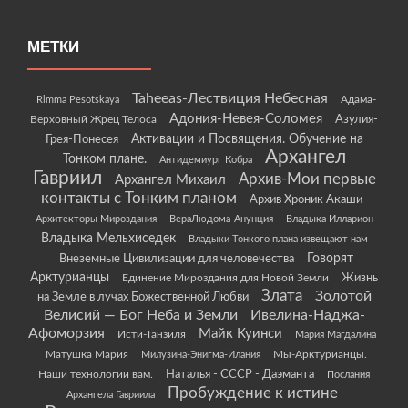
МЕТКИ
Taheeas-Лествиция Небесная
Rimma Pesotskaya
Адама-
Адония-Невея-Соломея
Азулия-
Верховный Жрец Телоса
Грея-Понесея
Активации и Посвящения. Обучение на
Архангел
Тонком плане.
Антидемиург Кобра
Гавриил
Архив-Мои первые
Архангел Михаил
контакты с Тонким планом
Архив Хроник Акаши
Архитекторы Мироздания
ВераЛюдома-Анунция
Владыка Илларион
Владыка Мельхиседек
Владыки Тонкого плана извещают нам
Говорят
Внеземные Цивилизации для человечества
Арктурианцы
Жизнь
Единение Мироздания для Новой Земли
Злата
Золотой
на Земле в лучах Божественной Любви
Велисий — Бог Неба и Земли
Ивелина-Наджа-
Афоморзия
Майк Куинси
Исти-Танзиля
Мария Магдалина
Матушка Мария
Мы-Арктурианцы.
Милузина-Энигма-Илания
Наши технологии вам.
Наталья - СССР - Даэманта
Послания
Пробуждение к истине
Архангела Гавриила