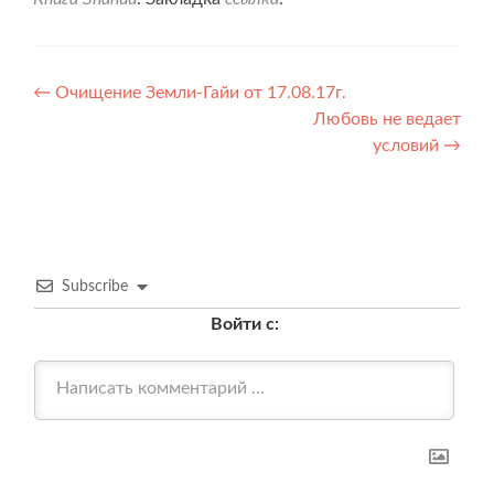
Навигация
←
Очищение Земли-Гайи от 17.08.17г.
Любовь не ведает
по
условий
→
записям
Subscribe
Войти с: