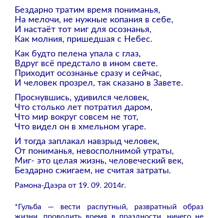
Бездарно тратим время пониманья,
На мелочи, не нужные копания в себе,
И настаёт тот миг для осознанья,
Как молния, пришедшая с Небес.
Как будто пелена упала с глаз,
Вдруг всё предстало в ином свете.
Приходит осознанье сразу и сейчас,
И человек прозрел, так сказано в Завете.
Проснувшись, удивился человек,
Что столько лет потратил даром,
Что мир вокруг совсем не тот,
Что видел он в хмельном угаре.
И тогда заплакал навзрыд человек,
От пониманья, невосполнимой утраты,
Миг- это целая жизнь, человеческий век,
Бездарно сжигаем, не считая затраты.
Рамона-Даэра от 19. 09. 2014г.
*Гульба — вести распутный, развратный образ
жизни, проводить время в праздности, ничего не