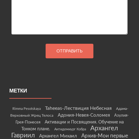
МЕТКИ
Taheeas-Лествиция Небесная
Rimma Pesotskaya
Адама-
Адония-Невея-Соломея
Азулия-
Верховный Жрец Телоса
Грея-Понесея
Активации и Посвящения. Обучение на
Архангел
Тонком плане.
Антидемиург Кобра
Гавриил
Архив-Мои первые
Архангел Михаил