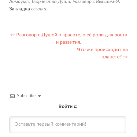
Аомаумя
,
Творчество Души. Разговор с Высшим-Я
.
Закладка
ссылка
.
Навигация
←
Разговор с Душой о красоте, о её роли для роста
и развития.
по
Что же происходит на
записям
планете?
→
Subscribe
Войти с: