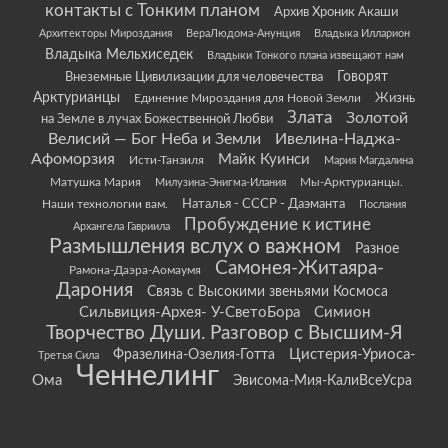
контакты с Тонким планом
Архив Хроник Акаши
Архитекторы Мироздания
ВераЛюдома-Анунция
Владыка Илларион
Владыка Мельхиседек
Владыки Тонкого плана извещают нам
Говорят
Внеземные Цивилизации для человечества
Арктурианцы
Жизнь
Единение Мироздания для Новой Земли
Злата
Золотой
на Земле в лучах Божественной Любви
Велисий — Бог Неба и Земли
Ивелина-Наджа-
Афоморзия
Майк Куинси
Исти-Танзиля
Мария Магдалина
Матушка Мария
Мы-Арктурианцы.
Милузина-Энигма-Илания
Наши технологии вам.
Наталья - СССР - Даэманта
Послания
Пробуждение к истине
Архангела Гавриила
Размышления вслух о важном
Разное
Самонея-Житаяра-
Рамона-Даэра-Аомаумя
Дарония
Связь с Высокими звеньями Космоса
Сильвиция-Архея- У-СветоБора
Симион
Творчество Души. Разговор с Высшим-Я
Цистерия-Уриоса-
Фразелина-Озелия-Готта
Третья Сила
Ченнелинг
Ома
Эвисома-Мия-КалиВсеУсра