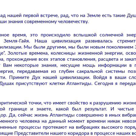
ад нашей первой встрече, рад, что на Земле есть такие Душ
ши знания современному человечеству.
рное время, это происходило вспышкой солнечной эне
Земля-Гайя. Наша цивилизация развивалась стремит
илизации. Мы были другими, мы были новым поколением 
е”. Золотые времена, колесницы жизненной энергии, осв
ра, прохождение всех этапов становления, расцвета и зака
ет Вам некоторые знания, несущие мощь информации в 
ргия, передаваемая из глубин сакральной системы поз
яти. Примите Дух нашей цивилизации. Войдя в ваши сл
 Душах присутствуют клетки Атлантиды. Сегодня я перед
 критической точки, что имеет свойство к разрушению жизн
ой границе и знаете, какой был результат. И чисты
ор. Да, сейчас жизнь Атлантиды совершенно в иных вибра
еменного человека на данный момент времени никак нево
зненные процессы протекают на вибрациях высокого поря
ящие Представители нашего коридора в процессе наших вс