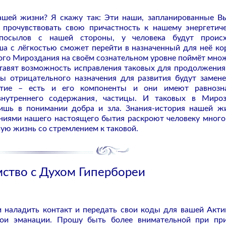
ашей жизни? Я скажу так: Эти наши, запланированные 
прочувствовать свою причастность к нашему энергетич
посылов с нашей стороны, у человека будут происх
ша с лёгкостью сможет перейти в назначенный для неё ко
кого Мироздания на своём сознательном уровне поймёт мно
ставят возможность исправления таковых для продолжения
цы отрицательного назначения для развития будут замен
итие – есть и его компоненты и они имеют равнозн
нутреннего содержания, частицы. И таковых в Миро
лишь в понимании добра и зла. Знания-история нашей ж
ниями нашего настоящего бытия раскроют человеку много
вую жизнь со стремлением к таковой.
мство с Духом Гипербореи
 наладить контакт и передать свои коды для вашей Акти
мои эманации. Прошу быть более внимательной при пр