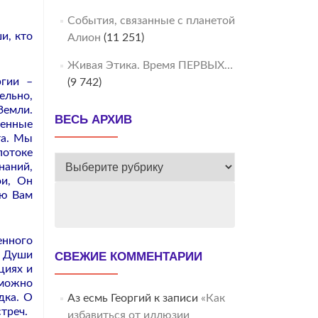
События, связанные с планетой
и, кто
Алион
(11 251)
Живая Этика. Время ПЕРВЫХ…
ргии –
(9 742)
ельно,
Земли.
ВЕСЬ АРХИВ
оенные
та. Мы
потоке
ВЕСЬ
наний,
АРХИВ
ои, Он
аю Вам
енного
е Души
СВЕЖИЕ КОММЕНТАРИИ
циях и
зможно
дка. О
Аз есмь Георгий
к записи
«Как
треч.
избавиться от иллюзии