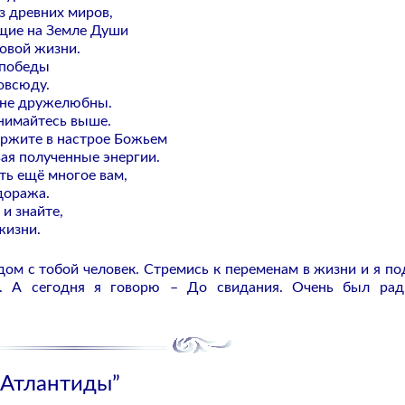
з древних миров,
ущие на Земле Души
Новой жизни.
 победы
овсюду.
и не дружелюбны.
нимайтесь выше.
ержите в настрое Божьем
ая полученные энергии.
ать ещё многое вам,
доража.
и знайте,
жизни.
ядом с тобой человек. Стремись к переменам в жизни и я по
ь. А сегодня я говорю – До свидания. Очень был рад
 Атлантиды”