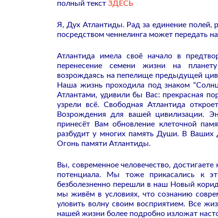
полный текст
ЗДЕСЬ
Я, Дух Атлантиды. Рад за единение полей, р
посредством ченнелинга может передать на
Атлантида имела своё начало в предтво
перенесение семени жизни на планету 
возрождаясь на пепелище предыдущей цив
Наша жизнь проходила под знаком “Солнц
Атлантами, удивили бы Вас: прекрасная по
узрели всё. Свободная Атлантида откро
Возрождения для вашей цивилизации. Эне
принесёт Вам обновление клеточной пам
разбудит у многих память Души. В Ваших
Огонь памяти Атлантиды.
Вы, современное человечество, достигаете
потенциала. Мы тоже прикасались к эт
безболезненно перешли в наш Новый корид
мы живём в условиях, что сознанию совр
уловить волну своим восприятием. Все жи
нашей жизни более подробно изложат насто