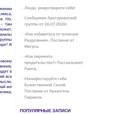
Люди, умиротворите себя!
яжении
лекса,
Сообщение Арктурианской
е. Но,
 – там
группы от 26.07.2026г.
может.
«Как избавиться от иллюзии
каналы
группы
Разделения». Послание от
ире? Я
Иисуса.
«Как пережить
Новому
предательство?» Рассказывает
вения,
Рамта.
удет в
яй все
Манифестируйте себя
мысли,
Божественной Силой.
лай же
Послание от Архангела
елика,
Гавриила.
ПОПУЛЯРНЫЕ ЗАПИСИ