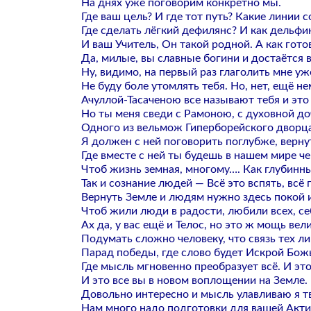
На днях уже поговорим конкретно мы.
Где ваш цель? И где тот путь? Какие линии с
Где сделать лёгкий дефилянс? И как дельфи
И ваш Учитель, Он такой родной. А как готови
Да, милые, вы славные богини и достаётся 
Ну, видимо, на первый раз глаголить мне уж
Не буду боле утомлять тебя. Но, нет, ещё н
Ачуллой-Тасаченою все называют тебя и это 
Но ты меня сведи с Рамоною, с духовной д
Одного из вельмож Гиперборейского дворца
Я должен с ней поговорить поглубже, верну
Где вместе с ней ты будешь в нашем мире че
Чтоб жизнь земная, многому…. Как глубинн
Так и сознание людей — Всё это вспять, всё
Вернуть Земле и людям нужно здесь покой и
Чтоб жили люди в радости, любили всех, се
Ах да, у вас ещё и Телос, но это ж мощь вел
Подумать сложно человеку, что связь тех л
Парад победы, где слово будет Искрой Бож
Где мысль мгновенно преобразует всё. И эт
И это все вы в новом воплощении на Земле.
Довольно интересно и мысль улавливаю я т
Нам много надо подготовки для вашей Актив