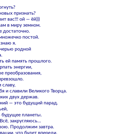
огнуть?
новых признать?
т вас!!! ой — ёй)))
вам в миру земном.
е достаточно.
емножечко постой.
знаю я.
очерью родной
.
ть ей память прошлого.
рпать энергии,
ые преобразования,
 превзошло.
 славу,
бя и славили Великого Творца.
иких двух держав.
иний — это будущий парад.
ьей,
о будущее планеты.
 Всё, закругляюсь…
вою. Продолжим завтра.
ации, что будет впереди.