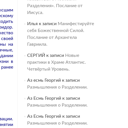
Разделения». Послание от
Высшим
Иисуса.
ескому
одить
Илья
к записи
Манифестируйте
ридор.
себя Божественной Силой.
жество
Послание от Архангела
 своей
ены на
Гавриила.
ачные,
СЕРГИЙ
к записи
Новые
здании
изни в
практики в Храме Атлантис.
 ранее
Четвёртый Уровень.
Аз есмь Георгий
к записи
Размышления о Разделении.
Аз Есмь Георгий
к записи
Размышления о Разделении.
Аз Есмь Георгий
к записи
вации.
Размышления о Разделении.
инятии