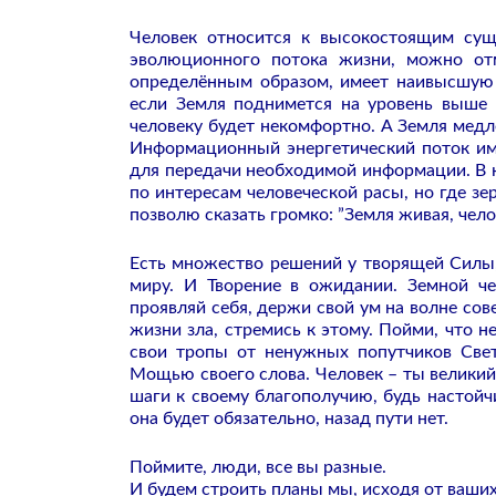
Человек относится к высокостоящим сущ
эволюционного потока жизни, можно отм
определённым образом, имеет наивысшую 
если Земля поднимется на уровень выше 
человеку будет некомфортно. А Земля медл
Информационный энергетический поток им
для передачи необходимой информации. В к
по интересам человеческой расы, но где з
позволю сказать громко: ”Земля живая, чело
Есть множество решений у творящей Силы,
миру. И Творение в ожидании. Земной че
проявляй себя, держи свой ум на волне сов
жизни зла, стремись к этому. Пойми, что не
свои тропы от ненужных попутчиков Све
Мощью своего слова. Человек – ты великий
шаги к своему благополучию, будь настойч
она будет обязательно, назад пути нет.
Поймите, люди, все вы разные.
И будем строить планы мы, исходя от ваших