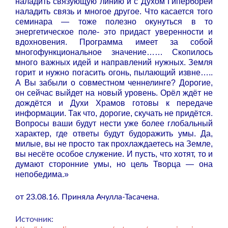
наладить связующую линию и с Духом Гипербореи
наладить связь и многое другое. Что касается того
семинара — тоже полезно окунуться в то
энергетическое поле- это придаст уверенности и
вдохновения. Программа имеет за собой
многофункциональное значение…… Скопилось
много важных идей и направлений нужных. Земля
горит и нужно погасить огонь, пылающий извне…..
А Вы забыли о совместном ченнелинге? Дорогие,
он сейчас выйдет на новый уровень. Орёл ждёт не
дождётся и Духи Храмов готовы к передаче
информации. Так что, дорогие, скучать не придётся.
Вопросы ваши будут нести уже более глобальный
характер, где ответы будут будоражить умы. Да,
милые, вы не просто так прохлаждаетесь на Земле,
вы несёте особое служение. И пусть, что хотят, то и
думают сторонние умы, но цель Творца — она
непобедима.»
от 23.08.16. Приняла Ачулла-Тасачена.
Источник: