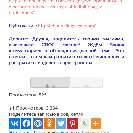
http://channelingvsem.com/category/vospominaniya-o-
giperboree-novye-svyazuyushhie-linii-shag-v-
budushhee/
Публикация:
http://channelingvsem.com/
Дорогие Друзья, поделитесь своими мыслями,
выскажите СВОЕ мнение! Ждём Ваших
комментариев и обсуждения данной темы. Это
поможет всем нам развитию нашего мышления и
раскрытию сердечного пространства.
10
Просмотров: 595
Просмотров:
3 334
Поделитесь записью в соц. сетях
Эта запись была опубликована в
Говорят Духи.