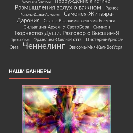
Пробуждение к истине
Архангела Гавриила
Размышления вслух о важном
Разное
Самонея-Житаяра-
Рамона-Даэра-Аомаумя
Дарония
Связь с Высокими звеньями Космоса
Сильвиция-Архея- У-СветоБора
Симион
Творчество Души. Разговор с Высшим-Я
Цистерия-Уриоса-
Фразелина-Озелия-Готта
Третья Сила
Ченнелинг
Ома
Эвисома-Мия-КалиВсеУсра
НАШИ БАННЕРЫ