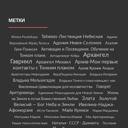
МЕТКИ
Taheeas-Лествиция Небесная
Rimma Pesotskaya
Адама-
Адония-Невея-Соломея
Азулия-
Верховный Жрец Телоса
Грея-Понесея
Активации и Посвящения. Обучение на
Архангел
Тонком плане.
Антидемиург Кобра
Гавриил
Архив-Мои первые
Архангел Михаил
контакты с Тонким планом
Архив Хроник Акаши
Архитекторы Мироздания
ВераЛюдома-Анунция
Владыка Илларион
Владыка Мельхиседек
Владыки Тонкого плана извещают нам
Говорят
Внеземные Цивилизации для человечества
Арктурианцы
Жизнь
Единение Мироздания для Новой Земли
Злата
Золотой
на Земле в лучах Божественной Любви
Велисий — Бог Неба и Земли
Ивелина-Наджа-
Афоморзия
Майк Куинси
Исти-Танзиля
Мария Магдалина
Матушка Мария
Мы-Арктурианцы.
Милузина-Энигма-Илания
Наши технологии вам.
Наталья - СССР - Даэманта
Послания