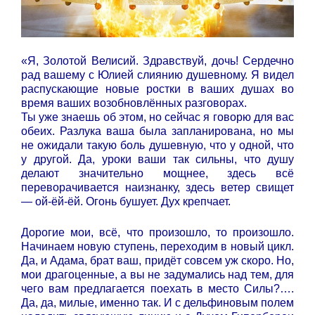
«Я, Золотой Велисий. Здравствуй, дочь! Сердечно
рад вашему с Юлией слиянию душевному. Я видел
распускающие новые ростки в ваших душах во
время ваших возобновлённых разговорах.
Ты уже знаешь об этом, но сейчас я говорю для вас
обеих. Разлука ваша была запланирована, но мы
не ожидали такую боль душевную, что у одной, что
у другой. Да, уроки ваши так сильны, что душу
делают значительно мощнее, здесь всё
переворачивается наизнанку, здесь ветер свищет
— ой-ёй-ёй. Огонь бушует. Дух крепчает.
Дорогие мои, всё, что произошло, то произошло.
Начинаем новую ступень, переходим в новый цикл.
Да, и Адама, брат ваш, придёт совсем уж скоро. Но,
мои драгоценные, а вы не задумались над тем, для
чего вам предлагается поехать в место Силы?….
Да, да, милые, именно так. И с дельфиновым полем