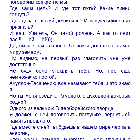
поговорим конкретно мы
Где ваша цель? И где тот путь? Какие линии
согнуть?
Где сделать лёгкий дефилянс? И как дельфиновых
признать?
И ваш Учитель, Он такой родной. А как готовит
вас!!! — ой — ёй)))
Да, милые, вы славные богини и достаётся вам в
миру земном.
Ну, видимо, на первый раз глаголить мне уже
достаточно.
Не буду боле утомлять тебя. Но, нет, ещё
немножечко постой.
Ачуллой-Тасаченою все называют тебя и это знаю
я.
Но ты меня сведи с Рамоною. с духовной дочерью
родной
Одного из вельмож Гиперборейского дворца.
Я должен с ней поговорить поглубже, вернуть ей
память прошлого.
Где вместе с ней ты будешь в нашем мире черпать
энергии,
Чтоб жизнь земная, многому…. Как глубинные