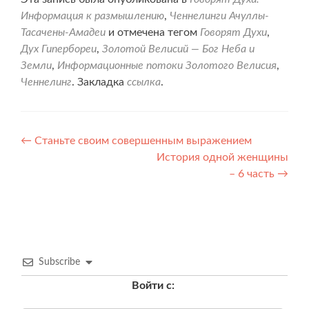
Информация к размышлению
,
Ченнелинги Ачуллы-
Тасачены-Амадеи
и отмечена тегом
Говорят Духи
,
Дух Гипербореи
,
Золотой Велисий — Бог Неба и
Земли
,
Информационные потоки Золотого Велисия
,
Ченнелинг
. Закладка
ссылка
.
Навигация
←
Станьте своим совершенным выражением
История одной женщины
по
– 6 часть
→
записям
Subscribe
Войти с: