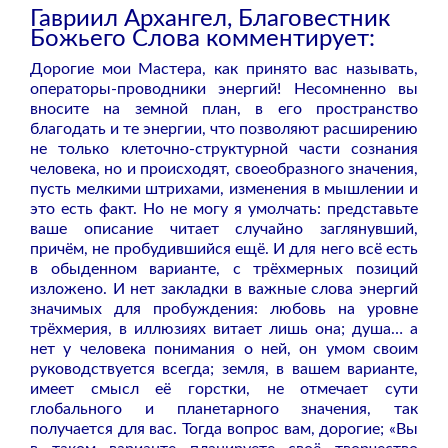
Гавриил Архангел, Благовестник
Божьего Слова комментирует:
Дорогие мои Мастера, как принято вас называть,
операторы-проводники энергий! Несомненно вы
вносите на земной план, в его пространство
благодать и те энергии, что позволяют расширению
не только клеточно-структурной части сознания
человека, но и происходят, своеобразного значения,
пусть мелкими штрихами, изменения в мышлении и
это есть факт. Но не могу я умолчать: представьте
ваше описание читает случайно заглянувший,
причём, не пробудившийся ещё. И для него всё есть
в обыденном варианте, с трёхмерных позиций
изложено. И нет закладки в важные слова энергий
значимых для пробуждения: любовь на уровне
трёхмерия, в иллюзиях витает лишь она; душа… а
нет у человека понимания о ней, он умом своим
руководствуется всегда; земля, в вашем варианте,
имеет смысл её горстки, не отмечает сути
глобального и планетарного значения, так
получается для вас. Тогда вопрос вам, дорогие; «Вы