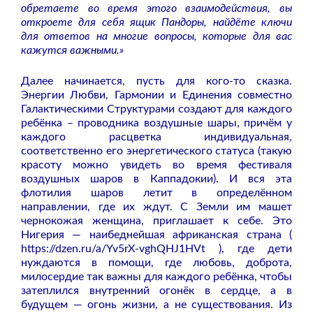
обретаете во время этого взаимодействия, вы
откроете для себя ящик Пандоры, найдёте ключи
для ответов на многие вопросы, которые для вас
кажутся важными.»
Далее начинается, пусть для кого-то сказка.
Энергии Любви, Гармонии и Единения совместно
Галактическими Структурами создают для каждого
ребёнка – проводника воздушные шары, причём у
каждого расцветка индивидуальная,
соответственно его энергетического статуса (такую
красоту можно увидеть во время фестиваля
воздушных шаров в Каппадокии). И вся эта
флотилия шаров летит в определённом
направлении, где их ждут. С Земли им машет
чернокожая женщина, приглашает к себе. Это
Нигерия — наибеднейшая африканская страна (
https://dzen.ru/a/Yv5rX-vghQHJ1HVt ), где дети
нуждаются в помощи, где любовь, доброта,
милосердие так важны для каждого ребёнка, чтобы
затеплился внутренний огонёк в сердце, а в
будущем — огонь жизни, а не существования. Из