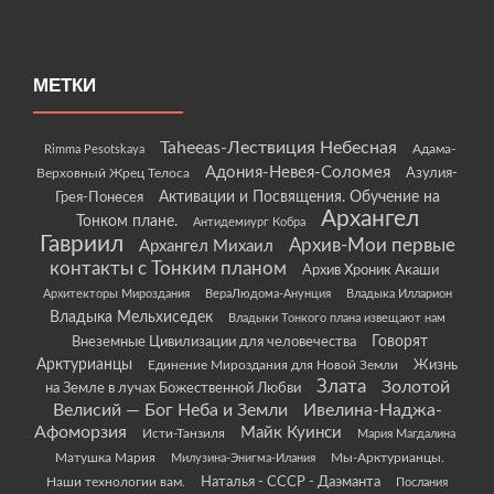
МЕТКИ
Taheeas-Лествиция Небесная
Rimma Pesotskaya
Адама-
Адония-Невея-Соломея
Азулия-
Верховный Жрец Телоса
Грея-Понесея
Активации и Посвящения. Обучение на
Архангел
Тонком плане.
Антидемиург Кобра
Гавриил
Архив-Мои первые
Архангел Михаил
контакты с Тонким планом
Архив Хроник Акаши
Архитекторы Мироздания
ВераЛюдома-Анунция
Владыка Илларион
Владыка Мельхиседек
Владыки Тонкого плана извещают нам
Говорят
Внеземные Цивилизации для человечества
Арктурианцы
Жизнь
Единение Мироздания для Новой Земли
Злата
Золотой
на Земле в лучах Божественной Любви
Велисий — Бог Неба и Земли
Ивелина-Наджа-
Афоморзия
Майк Куинси
Исти-Танзиля
Мария Магдалина
Матушка Мария
Мы-Арктурианцы.
Милузина-Энигма-Илания
Наши технологии вам.
Наталья - СССР - Даэманта
Послания