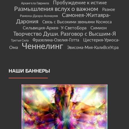
Пробуждение к истине
Архангела Гавриила
Размышления вслух о важном
Разное
Самонея-Житаяра-
Рамона-Даэра-Аомаумя
Дарония
Связь с Высокими звеньями Космоса
Сильвиция-Архея- У-СветоБора
Симион
Творчество Души. Разговор с Высшим-Я
Цистерия-Уриоса-
Фразелина-Озелия-Готта
Третья Сила
Ченнелинг
Ома
Эвисома-Мия-КалиВсеУсра
НАШИ БАННЕРЫ