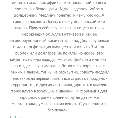
лишить население африканских поселений крова и
сделать их беженцами…Мда…Надеюсь, Кобре и
Волшебнику Мерлину понятно, к чему клоню…А
говоря о песнях и Лепсе, отражу дела российские
заодно. Прямо сейчас у нас есть в соцсетях такая
информация об Алле Пугачевой и как её
антикоррупционный комитет взял под белы рученьки
и идет конфискация имущества и изъято 3 млрд.
рублей или долларов (не поняла), но якобы это
пойдет на нужды народа…Не знаю, фейк это или нет…
но и здесь впустим волшебство и сотворчество с
Тонким Планом…тайны на раскрытие, совесть людей/
человеков на первый план, и все страхи от проделок
террористов, и других лиц ликвидировать в мыслях,
тоже вдуто в воздушные шарики…Информация для
взрослых к размышлению…ну не детям же
малолетним думать о таких вещах…С уважением и
без печали…
1