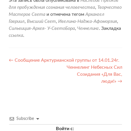
Эта запись была опубликована в
Наследие Предков
для пробуждения сознания человечества
,
Творчество
Мастеров Света
и отмечена тегом
Архангел
Гавриил
,
Высший Свет
,
Ивелина-Наджа-Афоморзия
,
Сильвиция-Архея- У-СветоБора
,
Ченнелинг
. Закладка
ссылка
.
Навигация
←
Сообщение Арктурианской группы от 14.01.24г.
Ченнелинг Небесных Сил
по
Созидания «Для Вас,
записям
люди!»
→
Subscribe
Войти с: