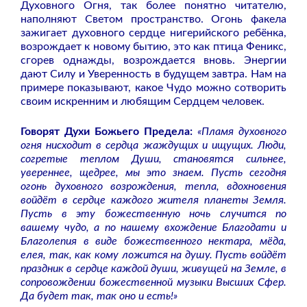
Духовного Огня, так более понятно читателю,
наполняют Светом пространство. Огонь факела
зажигает духовного сердце нигерийского ребёнка,
возрождает к новому бытию, это как птица Феникс,
сгорев однажды, возрождается вновь. Энергии
дают Силу и Уверенность в будущем завтра. Нам на
примере показывают, какое Чудо можно сотворить
своим искренним и любящим Сердцем человек.
Говорят Духи Божьего Предела:
«Пламя духовного
огня нисходит в сердца жаждущих и ищущих. Люди,
согретые теплом Души, становятся сильнее,
увереннее, щедрее, мы это знаем. Пусть сегодня
огонь духовного возрождения, тепла, вдохновения
войдёт в сердце каждого жителя планеты Земля.
Пусть в эту божественную ночь случится по
вашему чудо, а по нашему вхождение Благодати и
Благолепия в виде божественного нектара, мёда,
елея, так, как кому ложится на душу. Пусть войдёт
праздник в сердце каждой души, живущей на Земле, в
сопровождении божественной музыки Высших Сфер.
Да будет так, так оно и есть!»