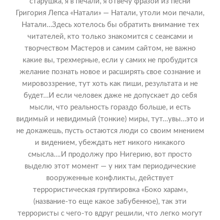
старушка, я в печали, я отвечу фразой из песни
Григория Лепса «Натали» — Натали, утоли мои печали,
Натали…Здесь хотелось бы обратить внимание тех
читателей, кто только знакомится с сеансами и
творчеством Мастеров и самим сайтом, не важно
какие вы, трехмерные, если у самих не пробудится
желание познать новое и расширять свое сознание и
мировоззрение, тут хоть как пиши, результата и не
будет…И если человек даже не допускает до себя
мысли, что реальность гораздо больше, и есть
видимый и невидимый (тонкие) миры, тут…увы…это и
не докажешь, пусть остаются люди со своим мнением
и видением, убеждать нет никого никакого
смысла….И продолжу про Нигерию, вот просто
выделю этот момент — у них там периодические
вооруженные конфликты, действует
террористическая группировка «Боко харам»,
(название-то еще какое забубенное), так эти
террористы с чего-то вдруг решили, что легко могут