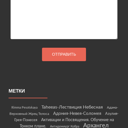
МЕТКИ
Taheeas-Лествиция Небесная
Rimma Pesotskaya
Адама-
Адония-Невея-Соломея
Азулия-
Верховный Жрец Телоса
Грея-Понесея
Активации и Посвящения. Обучение на
Архангел
Тонком плане.
Антидемиург Кобра