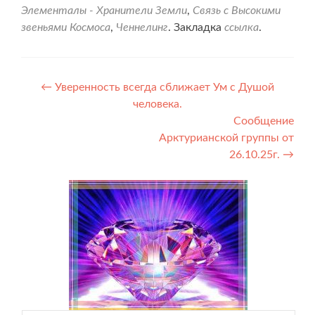
Элементалы - Хранители Земли
,
Связь с Высокими
звеньями Космоса
,
Ченнелинг
. Закладка
ссылка
.
Навигация
←
Уверенность всегда сближает Ум с Душой
человека.
по
Сообщение
записям
Арктурианской группы от
26.10.25г.
→