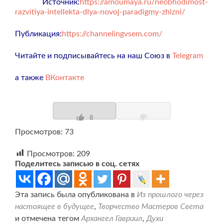
Источник:
https://amoumaya.ru/neobhodimost-
razvitiya-intellekta-dlya-novoj-paradigmy-zhizni/
Публикация:
https://channelingvsem.com/
Читайте и подписывайтесь на наш Союз в
Telegram
а также
ВКонтакте
8
Просмотров: 73
Просмотров:
209
Поделитесь записью в соц. сетях
Эта запись была опубликована в
Из прошлого через
настоящее в будущее
,
Творчество Мастеров Света
и отмечена тегом
Архангел Гавриил
,
Духи