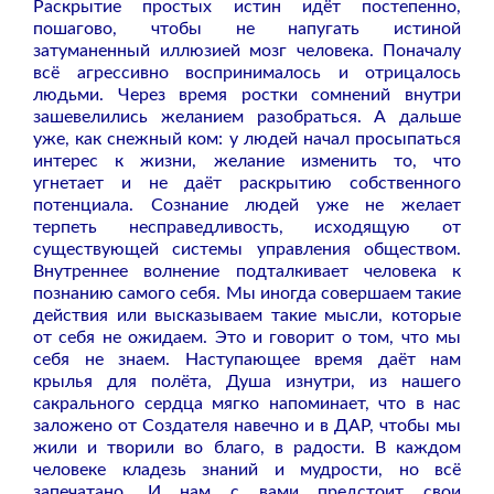
Раскрытие простых истин идёт постепенно,
пошагово, чтобы не напугать истиной
затуманенный иллюзией мозг человека. Поначалу
всё агрессивно воспринималось и отрицалось
людьми. Через время ростки сомнений внутри
зашевелились желанием разобраться. А дальше
уже, как снежный ком: у людей начал просыпаться
интерес к жизни, желание изменить то, что
угнетает и не даёт раскрытию собственного
потенциала. Сознание людей уже не желает
терпеть несправедливость, исходящую от
существующей системы управления обществом.
Внутреннее волнение подталкивает человека к
познанию самого себя. Мы иногда совершаем такие
действия или высказываем такие мысли, которые
от себя не ожидаем. Это и говорит о том, что мы
себя не знаем. Наступающее время даёт нам
крылья для полёта, Душа изнутри, из нашего
сакрального сердца мягко напоминает, что в нас
заложено от Создателя навечно и в ДАР, чтобы мы
жили и творили во благо, в радости. В каждом
человеке кладезь знаний и мудрости, но всё
запечатано. И нам с вами предстоит свои