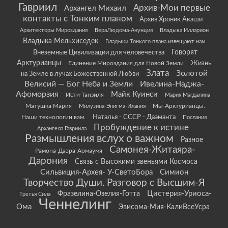
Гавриил
Архив-Мои первые
Архангел Михаил
контакты с Тонким планом
Архив Хроник Акаши
Архитекторы Мироздания
ВераЛюдома-Анунция
Владыка Илларион
Владыка Мельхиседек
Владыки Тонкого плана извещают нам
Говорят
Внеземные Цивилизации для человечества
Арктурианцы
Жизнь
Единение Мироздания для Новой Земли
Злата
Золотой
на Земле в лучах Божественной Любви
Велисий — Бог Неба и Земли
Ивелина-Наджа-
Афоморзия
Майк Куинси
Исти-Танзиля
Мария Магдалина
Матушка Мария
Мы-Арктурианцы.
Милузина-Энигма-Илания
Наши технологии вам.
Наталья - СССР - Даэманта
Послания
Пробуждение к истине
Архангела Гавриила
Размышления вслух о важном
Разное
Самонея-Житаяра-
Рамона-Даэра-Аомаумя
Дарония
Связь с Высокими звеньями Космоса
Сильвиция-Архея- У-СветоБора
Симион
Творчество Души. Разговор с Высшим-Я
Цистерия-Уриоса-
Фразелина-Озелия-Готта
Третья Сила
Ченнелинг
Ома
Эвисома-Мия-КалиВсеУсра