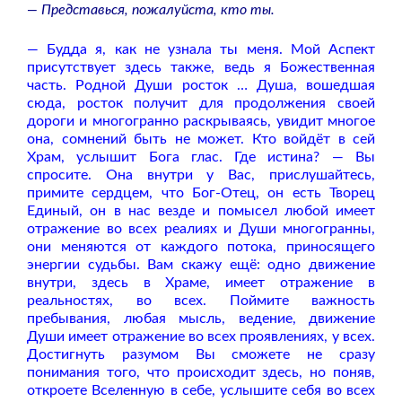
— Представься, пожалуйста, кто ты.
— Будда я, как не узнала ты меня. Мой Аспект
присутствует здесь также, ведь я Божественная
часть. Родной Души росток … Душа, вошедшая
сюда, росток получит для продолжения своей
дороги и многогранно раскрываясь, увидит многое
она, сомнений быть не может. Кто войдёт в сей
Храм, услышит Бога глас. Где истина? — Вы
спросите. Она внутри у Вас, прислушайтесь,
примите сердцем, что Бог-Отец, он есть Творец
Единый, он в нас везде и помысел любой имеет
отражение во всех реалиях и Души многогранны,
они меняются от каждого потока, приносящего
энергии судьбы. Вам скажу ещё: одно движение
внутри, здесь в Храме, имеет отражение в
реальностях, во всех. Поймите важность
пребывания, любая мысль, ведение, движение
Души имеет отражение во всех проявлениях, у всех.
Достигнуть разумом Вы сможете не сразу
понимания того, что происходит здесь, но поняв,
откроете Вселенную в себе, услышите себя во всех