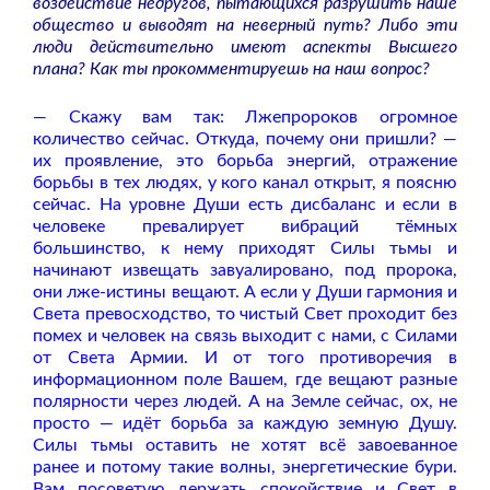
воздействие недругов, пытающихся разрушить наше
общество и выводят на неверный путь? Либо эти
люди действительно имеют аспекты Высшего
плана? Как ты прокомментируешь на наш вопрос?
— Скажу вам так: Лжепророков огромное
количество сейчас. Откуда, почему они пришли? —
их проявление, это борьба энергий, отражение
борьбы в тех людях, у кого канал открыт, я поясню
сейчас. На уровне Души есть дисбаланс и если в
человеке превалирует вибраций тёмных
большинство, к нему приходят Силы тьмы и
начинают извещать завуалировано, под пророка,
они лже-истины вещают. А если у Души гармония и
Света превосходство, то чистый Свет проходит без
помех и человек на связь выходит с нами, с Силами
от Света Армии. И от того противоречия в
информационном поле Вашем, где вещают разные
полярности через людей. А на Земле сейчас, ох, не
просто — идёт борьба за каждую земную Душу.
Силы тьмы оставить не хотят всё завоеванное
ранее и потому такие волны, энергетические бури.
Вам посоветую держать спокойствие и Свет в