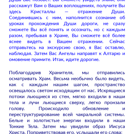
расскажут Вам о Ваших воплощениях, получите Вы
здесь Кристаллы — отражение Души.
Соединившись с ним, наполнится сознание об
уроках прохождения Души дороги, не сразу
сможете Вы всё понять и осознать, но с каждым
разом, пребывая в Храме, Вы сможете всё более
яснее видеть в Вашем отражении. Сейчас
отправьтесь на экскурсию свою, я Вас оставлю,
наблюдая. Затем Вас Ангелы направят к Алтарю и
омовение примите. Итак, идите дорогие.
Поблагодарив Хранителя, мы отправились
осматривать Храм. Весьма необычно было видеть,
как с каждым нашим шагом, пространство
освещалось светом исходящим от нас. Искрящиеся
потоки льющиеся из стен, мягко входили в наши
тела и лучи льющиеся сверху, легко пронзали
голову. Происходило обновление и
переструктурирование всей чакральной системы.
Белые и золотистые энергии входили в наши
Тонкие Тела. Затем мы увидели образ Иисуса
Христа. Поприветствовав его, услышали его слова: