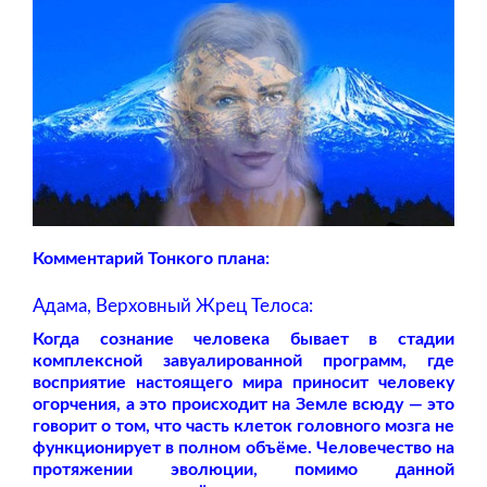
Комментарий Тонкого плана:
Адама, Верховный Жрец Телоса:
Когда сознание человека бывает в стадии
комплексной завуалированной программ, где
восприятие настоящего мира приносит человеку
огорчения, а это происходит на Земле всюду — это
говорит о том, что часть клеток головного мозга не
функционирует в полном объёме. Человечество на
протяжении эволюции, помимо данной