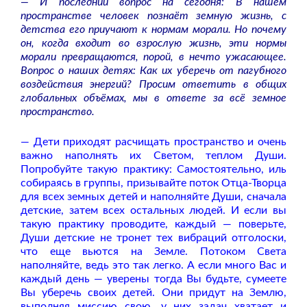
— И последний вопрос на сегодня: В нашем
пространстве человек познаёт земную жизнь, с
детства его приучают к нормам морали. Но почему
он, когда входит во взрослую жизнь, эти нормы
морали превращаются, порой, в нечто ужасающее.
Вопрос о наших детях: Как их уберечь от пагубного
воздействия энергий? Просим ответить в общих
глобальных объёмах, мы в ответе за всё земное
пространство.
— Дети приходят расчищать пространство и очень
важно наполнять их Светом, теплом Души.
Попробуйте такую практику: Самостоятельно, иль
собираясь в группы, призывайте поток Отца-Творца
для всех земных детей и наполняйте Души, сначала
детские, затем всех остальных людей. И если вы
такую практику проводите, каждый — поверьте,
Души детские не тронет тех вибраций отголоски,
что еще вьются на Земле. Потоком Света
наполняйте, ведь это так легко. А если много Вас и
каждый день — уверены тогда Вы будьте, сумеете
Вы уберечь своих детей. Они придут на Землю,
выполняя миссию свою, у них задач хватает и