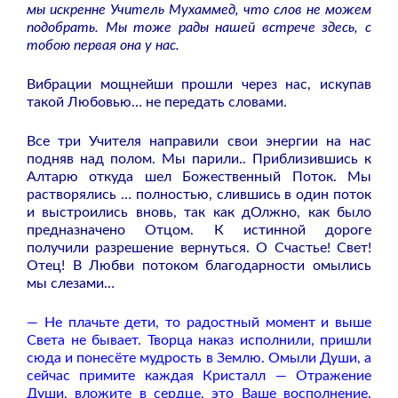
мы искренне Учитель Мухаммед, что слов не можем
подобрать. Мы тоже рады нашей встрече здесь, с
тобою первая она у нас.
Вибрации мощнейши прошли через нас, искупав
такой Любовью… не передать словами.
Все три Учителя направили свои энергии на нас
подняв над полом. Мы парили.. Приблизившись к
Алтарю откуда шел Божественный Поток. Мы
растворялись … полностью, слившись в один поток
и выстроились вновь, так как дОлжно, как было
предназначено Отцом. К истинной дороге
получили разрешение вернуться. О Счастье! Свет!
Отец! В Любви потоком благодарности омылись
мы слезами…
— Не плачьте дети, то радостный момент и выше
Света не бывает. Творца наказ исполнили, пришли
сюда и понесёте мудрость в Землю. Омыли Души, а
сейчас примите каждая Кристалл — Отражение
Души, вложите в сердце, это Ваше восполнение.