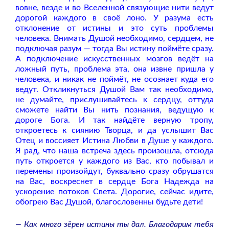
вовне, везде и во Вселенной связующие нити ведут
дорогой каждого в своё лоно. У разума есть
отклонение от истины и это суть проблемы
человека. Внимать Душой необходимо, сердцем, не
подключая разум — тогда Вы истину поймёте сразу.
А подключение искусственных мозгов ведёт на
ложный путь, проблема эта, она извне пришла у
человека, и никак не поймёт, не осознает куда его
ведут. Откликнуться Душой Вам так необходимо,
не думайте, прислушивайтесь к сердцу, оттуда
сможете найти Вы нить познания, ведущую к
дороге Бога. И так найдёте верную тропу,
откроетесь к сиянию Творца, и да услышит Вас
Отец и воссияет Истина Любви в Душе у каждого.
Я рад, что наша встреча здесь произошла, отсюда
путь откроется у каждого из Вас, кто побывал и
перемены произойдут, буквально сразу обрушатся
на Вас, воскреснет в сердце Бога Надежда на
ускорение потоков Света. Дорогие, сейчас идите,
обогрею Вас Душой, благословенны будьте дети!
— Как много зёрен истины ты дал. Благодарим тебя