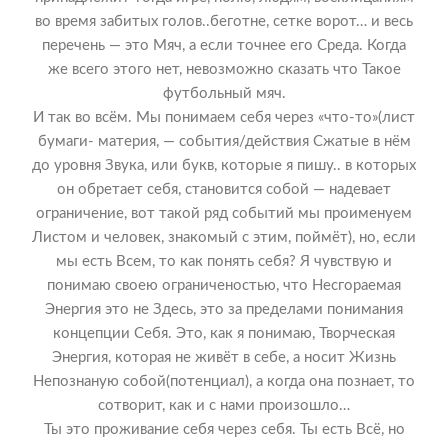
во время забитых голов..беготне, сетке ворот… и весь
перечень — это Мяч, а если точнее его Среда. Когда
же всего этого нет, невозможно сказать что Такое
футбольный мяч.
И так во всём. Мы понимаем себя через «что-то»(лист
бумаги- материя, — события/действия Сжатые в нём
до уровня Звука, или букв, которые я пишу.. в которых
он обретает себя, становится собой — надевает
ограничение, вот такой ряд событий мы проименуем
Листом и человек, знакомый с этим, поймёт), но, если
мы есть Всем, то как понять себя? Я чувствую и
понимаю своею ограниченостью, что Несгораемая
Энергия это не Здесь, это за пределами понимания
концепции Себя. Это, как я понимаю, Творческая
Энергия, которая не живёт в себе, а носит Жизнь
Непознаную собой(потенциал), а когда она познает, то
сотворит, как и с нами произошло…
Ты это проживание себя через себя. Ты есть Всё, но