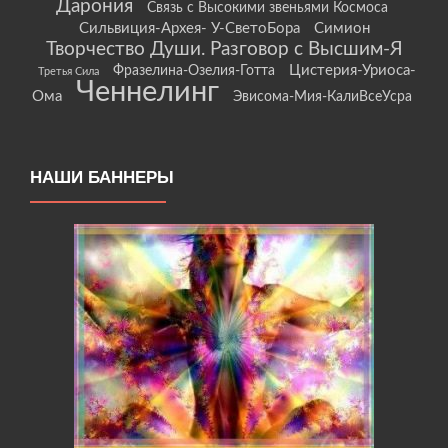
Дарония
Связь с Высокими звеньями Космоса
Сильвиция-Архея- У-СветоБора
Симион
Творчество Души. Разговор с Высшим-Я
Цистерия-Уриоса-
Фразелина-Озелия-Готта
Третья Сила
Ченнелинг
Ома
Эвисома-Мия-КалиВсеУсра
НАШИ БАННЕРЫ