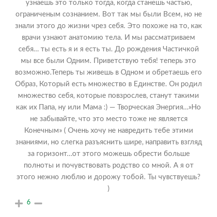
узнаешь это только тогда, когда станешь частью,
ограниченым сознанием. Вот так мы были Всем, но не
знали этого до жизни чрез себя. Это похоже на то, как
врачи узнают анатомию тела. И мы рассматриваем
себя… ты есть я и я есть ты. До рождения Частичкой
мы все были Одним. Приветствую тебя! теперь это
возможно.Теперь ты живешь в Одном и обретаешь его
Образ, Который есть множество в Единстве. Он родил
множество себя, которые повзрослев, станут такими
как их Папа, ну или Мама :) — Творческая Энергия…»Но
не забывайте, что это место тоже не является
Конечным» ( Очень хочу не навредить тебе этими
знаниями, но слегка разъяснить шире, направить взгляд
за горизонт…от этого можешь обрести больше
полноты и почувствовать родство со мной. А я от
этого нежно люблю и дорожу тобой. Ты чувствуешь?
)
6