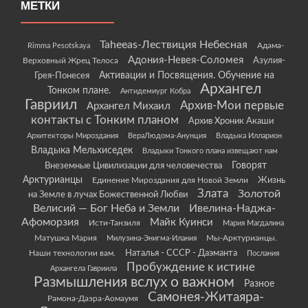
МЕТКИ
Taheeas-Лествиция Небесная
Rimma Pesotskaya
Адама-
Адония-Невея-Соломея
Азулия-
Верховный Жрец Телоса
Грея-Понесея
Активации и Посвящения. Обучение на
Архангел
Тонком плане.
Антидемиург Кобра
Гавриил
Архив-Мои первые
Архангел Михаил
контакты с Тонким планом
Архив Хроник Акаши
Архитекторы Мироздания
ВераЛюдома-Анунция
Владыка Илларион
Владыка Мельхиседек
Владыки Тонкого плана извещают нам
Говорят
Внеземные Цивилизации для человечества
Арктурианцы
Жизнь
Единение Мироздания для Новой Земли
Злата
Золотой
на Земле в лучах Божественной Любви
Велисий — Бог Неба и Земли
Ивелина-Наджа-
Афоморзия
Майк Куинси
Исти-Танзиля
Мария Магдалина
Матушка Мария
Мы-Арктурианцы.
Милузина-Энигма-Илания
Наши технологии вам.
Наталья - СССР - Даэманта
Послания
Пробуждение к истине
Архангела Гавриила
Размышления вслух о важном
Разное
Самонея-Житаяра-
Рамона-Даэра-Аомаумя