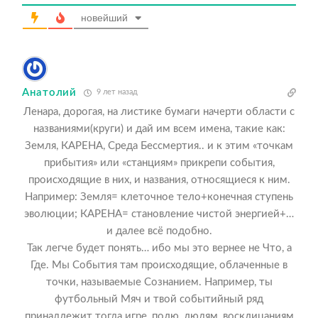
новейший
Анатолий
9 лет назад
Ленара, дорогая, на листике бумаги начерти области с
названиями(круги) и дай им всем имена, такие как:
Земля, КАРЕНА, Среда Бессмертия.. и к этим «точкам
прибытия» или «станциям» прикрепи события,
происходящие в них, и названия, относящиеся к ним.
Например: Земля= клеточное тело+конечная ступень
эволюции; КАРЕНА= становление чистой энергией+…
и далее всё подобно.
Так легче будет понять… ибо мы это вернее не Что, а
Где. Мы События там происходящие, облаченные в
точки, называемые Сознанием. Например, ты
футбольный Мяч и твой событийный ряд
принадлежит тогда игре, полю, людям, восклицаниям