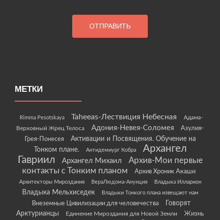
МЕТКИ
Taheeas-Лествиция Небесная
Rimma Pesotskaya
Адама-
Адония-Невея-Соломея
Азулия-
Верховный Жрец Телоса
Грея-Понесея
Активации и Посвящения. Обучение на
Архангел
Тонком плане.
Антидемиург Кобра
Гавриил
Архив-Мои первые
Архангел Михаил
контакты с Тонким планом
Архив Хроник Акаши
Архитекторы Мироздания
ВераЛюдома-Анунция
Владыка Илларион
Владыка Мельхиседек
Владыки Тонкого плана извещают нам
Говорят
Внеземные Цивилизации для человечества
Арктурианцы
Жизнь
Единение Мироздания для Новой Земли