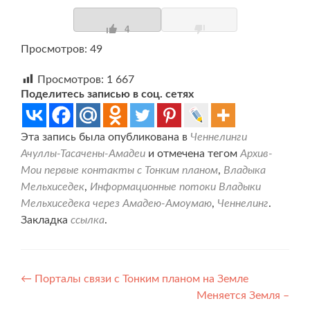
4
Просмотров: 49
Просмотров:
1 667
Поделитесь записью в соц. сетях
Эта запись была опубликована в
Ченнелинги
Ачуллы-Тасачены-Амадеи
и отмечена тегом
Архив-
Мои первые контакты с Тонким планом
,
Владыка
Мельхиседек
,
Информационные потоки Владыки
Мельхиседека через Амадею-Амоумаю
,
Ченнелинг
.
Закладка
ссылка
.
Навигация
←
Порталы связи с Тонким планом на Земле
Меняется Земля –
по