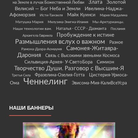
Злата
Золотой
на Земле в лучах Божественной Любви
Велисий — Бог Неба и Земли
Ивелина-Наджа-
Афоморзия
Майк Куинси
Исти-Танзиля
Мария Магдалина
Матушка Мария
Мы-Арктурианцы.
Милузина-Энигма-Илания
Наши технологии вам.
Наталья - СССР - Даэманта
Послания
Пробуждение к истине
Архангела Гавриила
Размышления вслух о важном
Разное
Самонея-Житаяра-
Рамона-Даэра-Аомаумя
Дарония
Связь с Высокими звеньями Космоса
Сильвиция-Архея- У-СветоБора
Симион
Творчество Души. Разговор с Высшим-Я
Цистерия-Уриоса-
Фразелина-Озелия-Готта
Третья Сила
Ченнелинг
Ома
Эвисома-Мия-КалиВсеУсра
НАШИ БАННЕРЫ