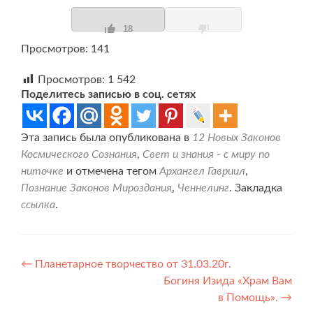
18
Просмотров: 141
Просмотров:
1 542
Поделитесь записью в соц. сетях
Эта запись была опубликована в
12 Новых Законов
Космического Сознания
,
Свет и знания - с миру по
ниточке
и отмечена тегом
Архангел Гавриил
,
Познание Законов Мироздания
,
Ченнелинг
. Закладка
ссылка
.
Навигация
←
Планетарное творчество от 31.03.20г.
Богиня Изида «Храм Вам
по
в Помощь».
→