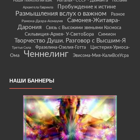
Наши технологии вам.
Наталья - СССР - Даэманта
Послания
Пробуждение к истине
Архангела Гавриила
Размышления вслух о важном
Разное
Самонея-Житаяра-
Рамона-Даэра-Аомаумя
Дарония
Связь с Высокими звеньями Космоса
Сильвиция-Архея- У-СветоБора
Симион
Творчество Души. Разговор с Высшим-Я
Цистерия-Уриоса-
Фразелина-Озелия-Готта
Третья Сила
Ченнелинг
Ома
Эвисома-Мия-КалиВсеУсра
НАШИ БАННЕРЫ