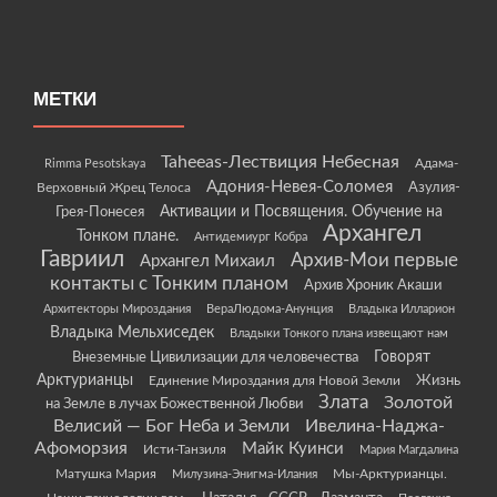
МЕТКИ
Taheeas-Лествиция Небесная
Rimma Pesotskaya
Адама-
Адония-Невея-Соломея
Азулия-
Верховный Жрец Телоса
Грея-Понесея
Активации и Посвящения. Обучение на
Архангел
Тонком плане.
Антидемиург Кобра
Гавриил
Архив-Мои первые
Архангел Михаил
контакты с Тонким планом
Архив Хроник Акаши
Архитекторы Мироздания
ВераЛюдома-Анунция
Владыка Илларион
Владыка Мельхиседек
Владыки Тонкого плана извещают нам
Говорят
Внеземные Цивилизации для человечества
Арктурианцы
Жизнь
Единение Мироздания для Новой Земли
Злата
Золотой
на Земле в лучах Божественной Любви
Велисий — Бог Неба и Земли
Ивелина-Наджа-
Афоморзия
Майк Куинси
Исти-Танзиля
Мария Магдалина
Матушка Мария
Мы-Арктурианцы.
Милузина-Энигма-Илания