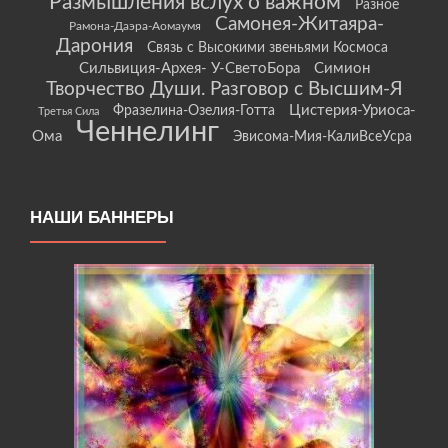
Размышления вслух о важном
Разное
Самонея-Житаяра-
Рамона-Даэра-Аомаумя
Дарония
Связь с Высокими звеньями Космоса
Сильвиция-Архея- У-СветоБора
Симион
Творчество Души. Разговор с Высшим-Я
Цистерия-Уриоса-
Фразелина-Озелия-Готта
Третья Сила
Ченнелинг
Ома
Эвисома-Мия-КалиВсеУсра
НАШИ БАННЕРЫ