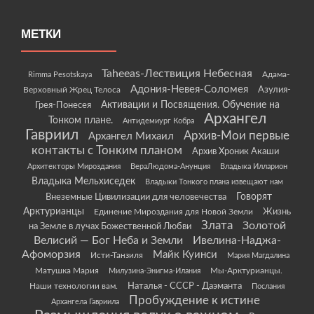
МЕТКИ
Taheeas-Лествиция Небесная
Rimma Pesotskaya
Адама-
Адония-Невея-Соломея
Азулия-
Верховный Жрец Телоса
Грея-Понесея
Активации и Посвящения. Обучение на
Архангел
Тонком плане.
Антидемиург Кобра
Гавриил
Архив-Мои первые
Архангел Михаил
контакты с Тонким планом
Архив Хроник Акаши
Архитекторы Мироздания
ВераЛюдома-Анунция
Владыка Илларион
Владыка Мельхиседек
Владыки Тонкого плана извещают нам
Говорят
Внеземные Цивилизации для человечества
Арктурианцы
Жизнь
Единение Мироздания для Новой Земли
Злата
Золотой
на Земле в лучах Божественной Любви
Велисий — Бог Неба и Земли
Ивелина-Наджа-
Афоморзия
Майк Куинси
Исти-Танзиля
Мария Магдалина
Матушка Мария
Мы-Арктурианцы.
Милузина-Энигма-Илания
Наши технологии вам.
Наталья - СССР - Даэманта
Послания
Пробуждение к истине
Архангела Гавриила