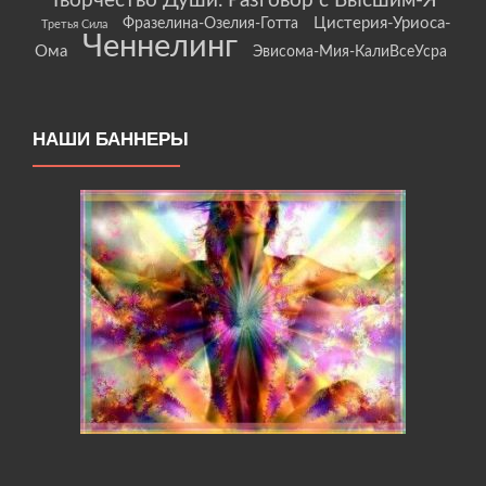
Творчество Души. Разговор с Высшим-Я
Цистерия-Уриоса-
Фразелина-Озелия-Готта
Третья Сила
Ченнелинг
Ома
Эвисома-Мия-КалиВсеУсра
НАШИ БАННЕРЫ