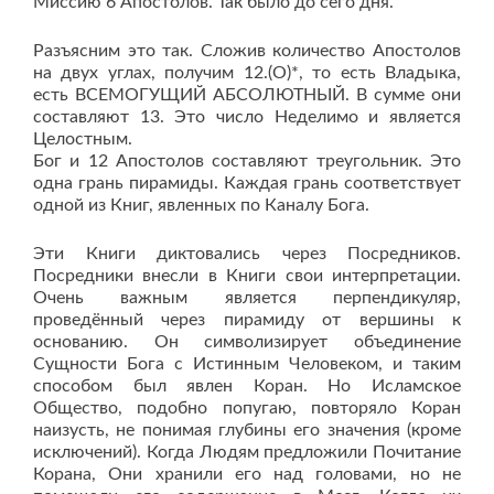
Миссию 6 Апостолов. Так было до сего дня.
Разъясним это так. Сложив количество Апостолов
на двух углах, получим 12.(О)*, то есть Владыка,
есть ВСЕМОГУЩИЙ АБСОЛЮТНЫЙ. В сумме они
составляют 13. Это число Неделимо и является
Целостным.
Бог и 12 Апостолов составляют треугольник. Это
одна грань пирамиды. Каждая грань соответствует
одной из Книг, явленных по Каналу Бога.
Эти Книги диктовались через Посредников.
Посредники внесли в Книги свои интерпретации.
Очень важным является перпендикуляр,
проведённый через пирамиду от вершины к
основанию. Он символизирует объединение
Сущности Бога с Истинным Человеком, и таким
способом был явлен Коран. Но Исламское
Общество, подобно попугаю, повторяло Коран
наизусть, не понимая глубины его значения (кроме
исключений). Когда Людям предложили Почитание
Корана, Они хранили его над головами, но не