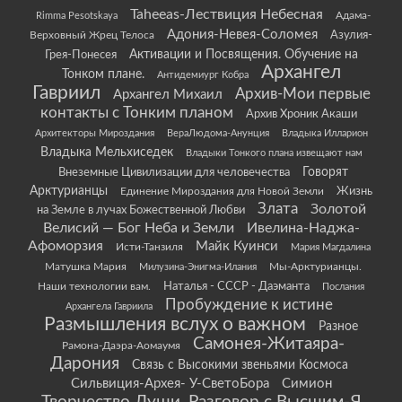
Taheeas-Лествиция Небесная
Rimma Pesotskaya
Адама-
Адония-Невея-Соломея
Азулия-
Верховный Жрец Телоса
Грея-Понесея
Активации и Посвящения. Обучение на
Архангел
Тонком плане.
Антидемиург Кобра
Гавриил
Архив-Мои первые
Архангел Михаил
контакты с Тонким планом
Архив Хроник Акаши
Архитекторы Мироздания
ВераЛюдома-Анунция
Владыка Илларион
Владыка Мельхиседек
Владыки Тонкого плана извещают нам
Говорят
Внеземные Цивилизации для человечества
Арктурианцы
Жизнь
Единение Мироздания для Новой Земли
Злата
Золотой
на Земле в лучах Божественной Любви
Велисий — Бог Неба и Земли
Ивелина-Наджа-
Афоморзия
Майк Куинси
Исти-Танзиля
Мария Магдалина
Матушка Мария
Мы-Арктурианцы.
Милузина-Энигма-Илания
Наши технологии вам.
Наталья - СССР - Даэманта
Послания
Пробуждение к истине
Архангела Гавриила
Размышления вслух о важном
Разное
Самонея-Житаяра-
Рамона-Даэра-Аомаумя
Дарония
Связь с Высокими звеньями Космоса
Сильвиция-Архея- У-СветоБора
Симион