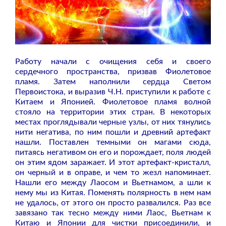
Работу начали с очищения себя и своего
сердечного пространства, призвав Фиолетовое
пламя. Затем наполнили сердца Светом
Первоистока, и выразив Ч.Н. приступили к работе с
Китаем и Японией. Фиолетовое пламя волной
стояло на территории этих стран. В некоторых
местах проглядывали черные узлы, от них тянулись
нити негатива, по ним пошли и древний артефакт
нашли. Поставлен темными он магами сюда,
питаясь негативом он его и порождает, поля людей
он этим ядом заражает. И этот артефакт-кристалл,
он черный и в оправе, и чем то жезл напоминает.
Нашли его между Лаосом и Вьетнамом, а шли к
нему мы из Китая. Поменять полярность в нем нам
не удалось, от этого он просто развалился. Раз все
завязано так тесно между ними Лаос, Вьетнам к
Китаю и Японии для чистки присоединили, и