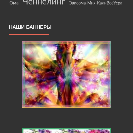
Ченнелинг
Ома
Эвисома-Мия-КалиВсеУсра
НАШИ БАННЕРЫ