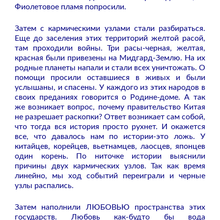
Фиолетовое пламя попросили.
Затем с кармическими узлами стали разбираться.
Еще до заселения этих территорий желтой расой,
там проходили войны. Три расы-черная, желтая,
красная были привезены на Мидгард-Землю. На их
родные планеты напали и стали всех уничтожать. О
помощи просили оставшиеся в живых и были
услышаны, и спасены. У каждого из этих народов в
своих преданиях говорится о Родине-доме. А так
же возникает вопрос, почему правительство Китая
не разрешает раскопки? Ответ возникает сам собой,
что тогда вся история просто рухнет. И окажется
все, что давалось нам по истории-это ложь. У
китайцев, корейцев, вьетнамцев, лаосцев, японцев
один корень. По ниточке истории выяснили
причины двух кармических узлов. Так как время
линейно, мы ход событий переиграли и черные
узлы распались.
Затем наполнили ЛЮБОВЬЮ пространства этих
государств. Любовь как-будто бы вода