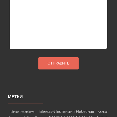
МЕТКИ
Taheeas-Лествиция Небесная
Rimma Pesotskaya
Адама-