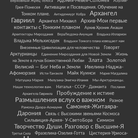
Адония-Невея-Соломея
Азулия-
Верховный Жрец Телоса
Грея-Понесея
Активации и Посвящения. Обучение на
Архангел
Тонком плане.
Антидемиург Кобра
Гавриил
Архив-Мои первые
Архангел Михаил
контакты с Тонким планом
Архив Хроник Акаши
Архитекторы Мироздания
ВераЛюдома-Анунция
Владыка Илларион
Владыка Мельхиседек
Владыки Тонкого плана извещают нам
Говорят
Внеземные Цивилизации для человечества
Арктурианцы
Жизнь
Единение Мироздания для Новой Земли
Злата
Золотой
на Земле в лучах Божественной Любви
Велисий — Бог Неба и Земли
Ивелина-Наджа-
Афоморзия
Майк Куинси
Исти-Танзиля
Мария Магдалина
Матушка Мария
Мы-Арктурианцы.
Милузина-Энигма-Илания
Наши технологии вам.
Наталья - СССР - Даэманта
Послания
Пробуждение к истине
Архангела Гавриила
Размышления вслух о важном
Разное
Самонея-Житаяра-
Рамона-Даэра-Аомаумя
Дарония
Связь с Высокими звеньями Космоса
Сильвиция-Архея- У-СветоБора
Симион
Творчество Души. Разговор с Высшим-Я
Цистерия-Уриоса-
Фразелина-Озелия-Готта
Третья Сила