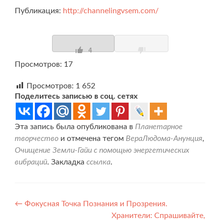
Публикация:
http://channelingvsem.com/
4
Просмотров: 17
Просмотров:
1 652
Поделитесь записью в соц. сетях
Эта запись была опубликована в
Планетарное
творчество
и отмечена тегом
ВераЛюдома-Анунция
,
Очищение Земли-Гайи с помощью энергетических
вибраций
. Закладка
ссылка
.
Навигация
←
Фокусная Точка Познания и Прозрения.
Хранители: Спрашивайте,