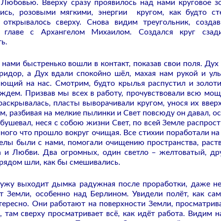
 Любовью. Вверху сразу проявилось над нами круговое з
лись, розовыми мягкими, энергии кругом, как будто ст
 открывалось сверху. Снова видим треугольник, созда
 главе с Архангелом Михаилом. Создался круг сзади
ь.
 нами быстренько вошли в контакт, показав свои поля. Дух
ридор, а Дух вдали спокойно шёл, махая нам рукой и ул
ающий на нас. Смотрим, будто крылья распустил и золот
ждем. Призвав мы всех в работу, прочувствовали всю мощ
раскрывалась, пласты выворачивали кругом, унося их вверх
м, разбивая на мелкие пылинки и Свет повсюду он давал, о
 бушевал, неся с собою жизни Свет, по всей Земле распрост
ного что прошло вокруг очищая. Все стихии поработали на 
елы были с нами, помогали очищению пространства, раст
а и Любви. Два огромных, один светло – желтоватый, др
рядом шли, как бы смешивались.
ружу выходит дымка радужная после проработки, даже н
т Земли, особенно над Берлином. Увидели полёт, как са
тересно. Они работают на поверхности Земли, просматрива
 там сверху просматривает всё, как идёт работа. Видим н