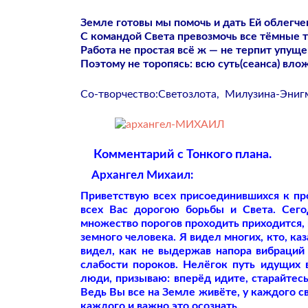
Земле готовы мы помочь и дать Ей облегче
С командой Света превозмочь все тёмные т
Работа не простая всё ж — не терпит упуще
Поэтому не торопясь: всю суть(сеанса) вло
Со-творчество:Светозлота, Милузина-Эниг
Комментарий с Тонкого плана.
Архангел Михаил:
Приветствую всех присоединившихся к пр
всех Вас дорогою борьбы и Света. Сего
множество порогов проходить приходится, 
земного человека. Я видел многих, кто, к
видел, как не выдержав напора вибраций н
слабости пороков. Нелёгок путь идущих 
люди, призываю: вперёд идите, старайтесь
Ведь Вы все на Земле живёте, у каждого св
каждого и важно это осознать.