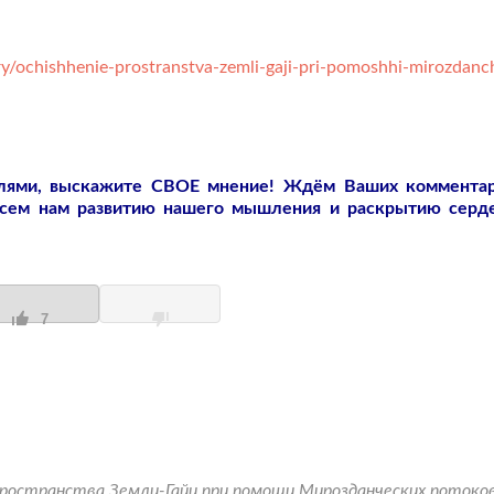
/ochishhenie-prostranstva-zemli-gaji-pri-pomoshhi-mirozdanc
слями, выскажите СВОЕ мнение! Ждём Ваших коммента
всем нам развитию нашего мышления и раскрытию серд
7
ространства Земли-Гайи при помощи Мирозданческих потоко