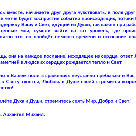
ь вместе, начинаете друг друга чувствовать, в поля друг
 всё чётче будет восприятие событий происходящих, потоки
ддержку Вашу и Свет, идущий из Души, так важен при рабо
оценные мои, сумели выйти на тот уровень, где прои
нятно это, но пройдёт немного времени и осознание пр
ь, она на каждое послание, исходящее из сердца, ответ
заметней в людских сердцах рождается тепло и Свет.
янно в Вашем поле в сражениях неустанно пребываю и Вас
 к Свету тянется, Любовь в Душе своей стремится возро
нство!
олёте Духа и Души, стремитесь сеять Мир, Добро и Свет!
, Архангел Михаил.