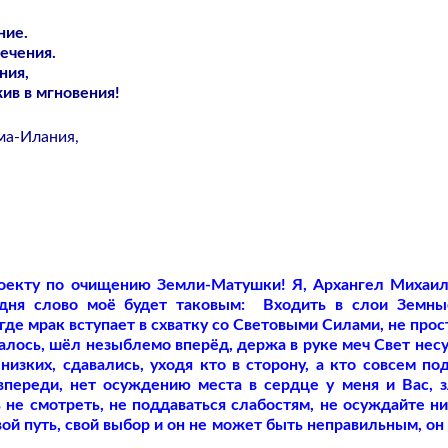
ние.
ечения.
ния,
жив в мгновения!
ма-Илания,
оекту по очищению Земли-Матушки! Я, Архангел Михаил
дня слово моё будет таковым:
Входить в слои Земны
где мрак вступает в схватку со Световыми Силами, не прос
азалось, шёл незыблемо вперёд, держа в руке меч Свет нес
изких, сдавались, уходя кто в сторону, а кто совсем по
впереди, нет осуждению места в сердце у меня и Вас, 
 не смотреть, не поддаваться слабостям, не осуждайте н
ой путь, свой выбор и он не может быть неправильным, он 