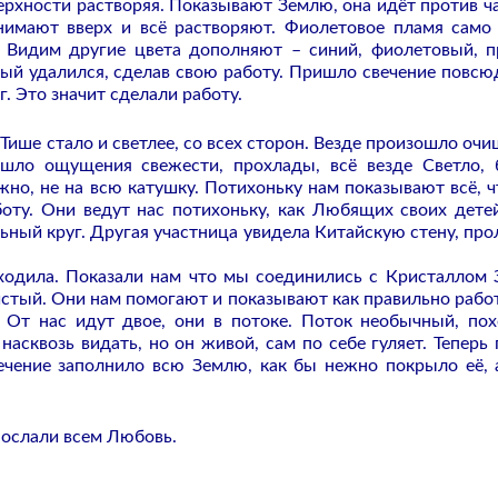
верхности растворяя. Показывают Землю, она идёт против ч
днимают вверх и всё растворяют. Фиолетовое пламя само
. Видим другие цвета дополняют – синий, фиолетовый, 
ый удалился, сделав свою работу. Пришло свечение повсюд
. Это значит сделали работу.
 Тише стало и светлее, со всех сторон. Везде произошло очи
ошло ощущения свежести, прохлады, всё везде Светло,
но, не на всю катушку. Потихоньку нам показывают всё, ч
боту. Они ведут нас потихоньку, как Любящих своих дете
ьный круг. Другая участница увидела Китайскую стену, про
ходила. Показали нам что мы соединились с Кристаллом 
истый. Они нам помогают и показывают как правильно работ
 От нас идут двое, они в потоке. Поток необычный, по
насквозь видать, но он живой, сам по себе гуляет. Теперь
ечение заполнило всю Землю, как бы нежно покрыло её, 
Послали всем Любовь.