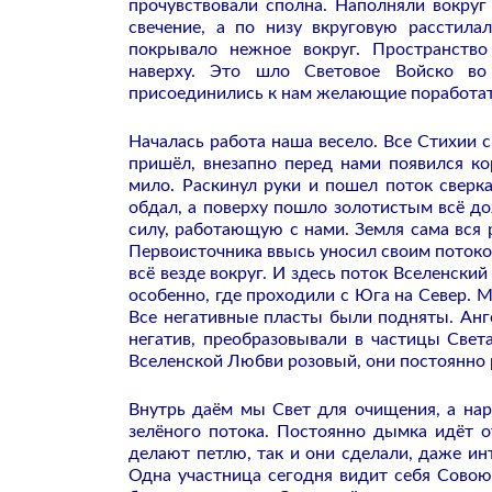
прочувствовали сполна. Наполняли вокруг
свечение, а по низу вкруговую расстила
покрывало нежное вокруг. Пространство
наверху. Это шло Световое Войско во
присоединились к нам желающие поработат
Началась работа наша весело. Все Стихии с
пришёл, внезапно перед нами появился ко
мило. Раскинул руки и пошел поток сверк
обдал, а поверху пошло золотистым всё до
силу, работающую с нами. Земля сама вся 
Первоисточника ввысь уносил своим потоко
всё везде вокруг. И здесь поток Вселенский
особенно, где проходили с Юга на Север. М
Все негативные пласты были подняты. Анг
негатив, преобразовывали в частицы Свет
Вселенской Любви розовый, они постоянно 
Внутрь даём мы Свет для очищения, а на
зелёного потока. Постоянно дымка идёт о
делают петлю, так и они сделали, даже ин
Одна участница сегодня видит себя Совою,