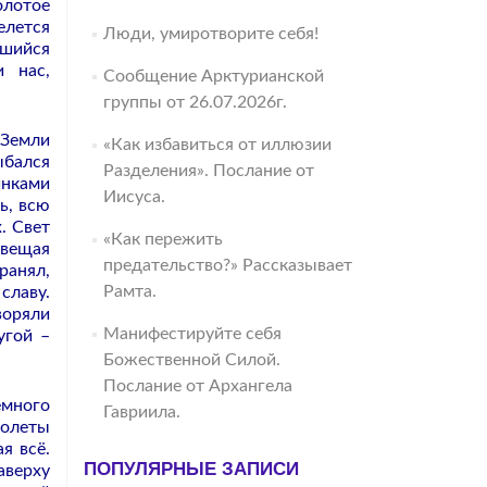
олотое
елется
Люди, умиротворите себя!
вшийся
 нас,
Сообщение Арктурианской
группы от 26.07.2026г.
 Земли
«Как избавиться от иллюзии
ыбался
Разделения». Послание от
инками
Иисуса.
ь, всю
. Свет
«Как пережить
свещая
предательство?» Рассказывает
ранял,
Рамта.
славу.
воряли
Манифестируйте себя
угой –
Божественной Силой.
Послание от Архангела
емного
Гавриила.
молеты
я всё.
ПОПУЛЯРНЫЕ ЗАПИСИ
аверху