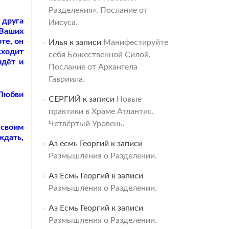
Разделения». Послание от
 друга
Иисуса.
 Ваших
те, он
Илья
к записи
Манифестируйте
сходит
себя Божественной Силой.
идёт и
Послание от Архангела
Гавриила.
 Любви
СЕРГИЙ
к записи
Новые
практики в Храме Атлантис.
Четвёртый Уровень.
 своим
ждать,
Аз есмь Георгий
к записи
Размышления о Разделении.
Аз Есмь Георгий
к записи
Размышления о Разделении.
Аз Есмь Георгий
к записи
Размышления о Разделении.