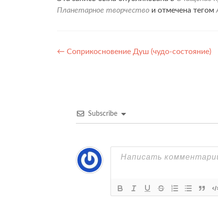
Планетарное творчество
и отмечена тегом
Навигация
←
Соприкосновение Душ (чудо-состояние)
по
записям
Subscribe