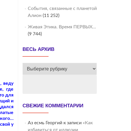
События, связанные с планетой
Алион
(11 252)
Живая Этика. Время ПЕРВЫХ…
(9 744)
ВЕСЬ АРХИВ
ВЕСЬ
АРХИВ
, веду
е, где
то для
ущий и
СВЕЖИЕ КОММЕНТАРИИ
ддался
златые
икого…
Аз есмь Георгий
к записи
«Как
свой у
избавиться от иллюзии