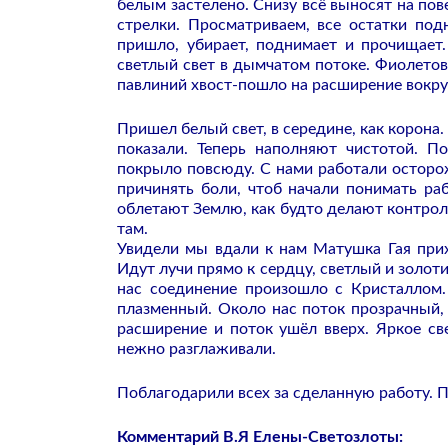
белым застелено. Снизу всё выносят на по
стрелки. Просматриваем, все остатки по
пришло, убирает, поднимает и прочищает
светлый свет в дымчатом потоке. Фиолетов
павлиний хвост-пошло на расширение вокруг
Пришел белый свет, в середине, как корона.
показали. Теперь наполняют чистотой. П
покрыло повсюду. С нами работали осторож
причинять боли, чтоб начали понимать ра
облетают Землю, как будто делают контрол
там.
Увидели мы вдали к нам Матушка Гая при
Идут лучи прямо к сердцу, светлый и золот
нас соединение произошло с Кристаллом.
плазменный. Около нас поток прозрачный, 
расширение и поток ушёл вверх. Яркое св
нежно разглаживали.
Поблагодарили всех за сделанную работу. 
Комментарий В.Я Елены-Светозлоты: