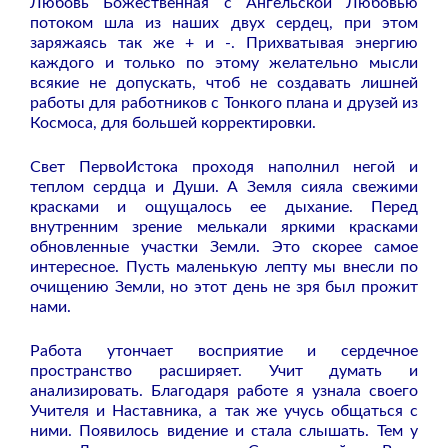
Любовь Божественная с Ангельской Любовью
потоком шла из наших двух сердец, при этом
заряжаясь так же + и -. Прихватывая энергию
каждого и только по этому желательно мысли
всякие не допускать, чтоб не создавать лишней
работы для работников с Тонкого плана и друзей из
Космоса, для большей корректировки.
Свет ПервоИстока проходя наполнил негой и
теплом сердца и Души. А Земля сияла свежими
красками и ощущалось ее дыхание. Перед
внутренним зрение мелькали яркими красками
обновленные участки Земли. Это скорее самое
интересное. Пусть маленькую лепту мы внесли по
очищению Земли, но этот день не зря был прожит
нами.
Работа утончает восприятие и сердечное
пространство расширяет. Учит думать и
анализировать. Благодаря работе я узнала своего
Учителя и Наставника, а так же учусь общаться с
ними. Появилось видение и стала слышать. Тем у