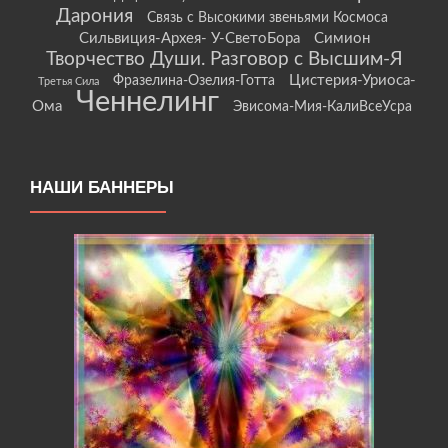
Дарония
Связь с Высокими звеньями Космоса
Сильвиция-Архея- У-СветоБора
Симион
Творчество Души. Разговор с Высшим-Я
Цистерия-Уриоса-
Фразелина-Озелия-Готта
Третья Сила
Ченнелинг
Ома
Эвисома-Мия-КалиВсеУсра
НАШИ БАННЕРЫ