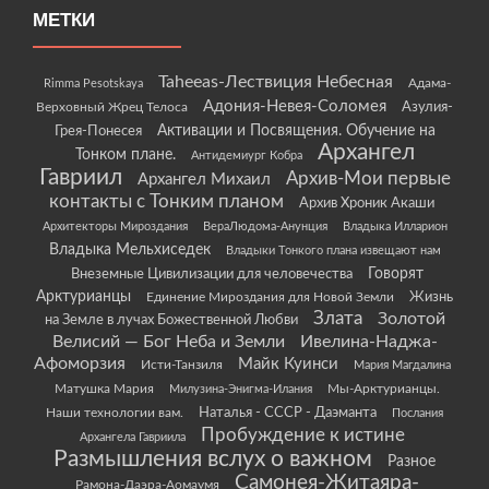
МЕТКИ
Taheeas-Лествиция Небесная
Rimma Pesotskaya
Адама-
Адония-Невея-Соломея
Азулия-
Верховный Жрец Телоса
Грея-Понесея
Активации и Посвящения. Обучение на
Архангел
Тонком плане.
Антидемиург Кобра
Гавриил
Архив-Мои первые
Архангел Михаил
контакты с Тонким планом
Архив Хроник Акаши
Архитекторы Мироздания
ВераЛюдома-Анунция
Владыка Илларион
Владыка Мельхиседек
Владыки Тонкого плана извещают нам
Говорят
Внеземные Цивилизации для человечества
Арктурианцы
Жизнь
Единение Мироздания для Новой Земли
Злата
Золотой
на Земле в лучах Божественной Любви
Велисий — Бог Неба и Земли
Ивелина-Наджа-
Афоморзия
Майк Куинси
Исти-Танзиля
Мария Магдалина
Матушка Мария
Мы-Арктурианцы.
Милузина-Энигма-Илания
Наши технологии вам.
Наталья - СССР - Даэманта
Послания
Пробуждение к истине
Архангела Гавриила
Размышления вслух о важном
Разное
Самонея-Житаяра-
Рамона-Даэра-Аомаумя