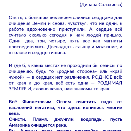
(Дин­­ара Салахиева)
Опять, с большим же­­ланием слились сер­д­цами для
очищения Зе­мли и снова, чу­вст­вуя, что не одн­и, к
работе вдохнов­енно приступили. А сердце всё
считало сколько сегодня к нам людей пришло.
Один, два, три, четыре, пять все как магниты
присоединялись. Двенадцать слышу и молчание, и
в голове и сердце тишина.
И где б, в каких местах не проходили бы се­­ансы по
очищению, будь то «родная сторона» иль «край
чужой» — в сердцах нет различения. РОДНОЕ всё:
от кр­­ая и до края, всё есть одна — РОДИМАЯ
ЗЕМЛЯ! И, словно вечно, нам знакомы те кра­я.
Всё Фиолетовым Огнем очистить надо от
наслоений негатива, что здесь копились многие
века.
Очисти, Пламя, джунгли, водопады, пусть
Амазонка очищается река.
Вы, Ангелы, всем людям помогайте, очистить