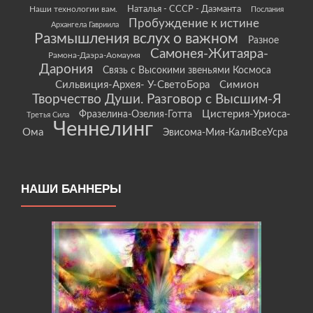
Наши технологии вам.
Наталья - СССР - Даэманта
Послания
Пробуждение к истине
Архангела Гавриила
Размышления вслух о важном
Разное
Самонея-Житаяра-
Рамона-Даэра-Аомаумя
Дарония
Связь с Высокими звеньями Космоса
Сильвиция-Архея- У-СветоБора
Симион
Творчество Души. Разговор с Высшим-Я
Цистерия-Уриоса-
Фразелина-Озелия-Готта
Третья Сила
Ченнелинг
Ома
Эвисома-Мия-КалиВсеУсра
НАШИ БАННЕРЫ