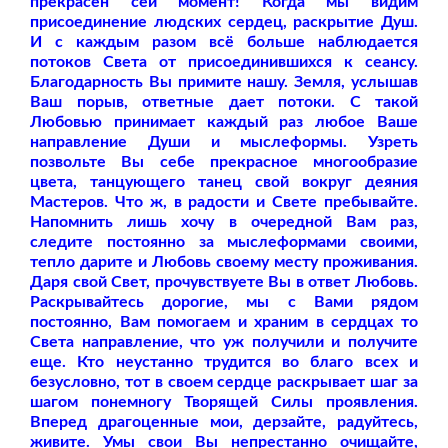
прекрасен сей момент! Когда мы видим
присоединение людских сердец, раскрытие Душ.
И с каждым разом всё больше наблюдается
потоков Света от присоединившихся к сеансу.
Благодарность Вы примите нашу. Земля, услышав
Ваш порыв, ответные дает потоки. С такой
Любовью принимает каждый раз любое Ваше
направление Души и мыслеформы. Узреть
позвольте Вы себе прекрасное многообразие
цвета, танцующего танец свой вокруг деяния
Мастеров. Что ж, в радости и Свете пребывайте.
Напомнить лишь хочу в очередной Вам раз,
следите постоянно за мыслеформами своими,
тепло дарите и Любовь своему месту проживания.
Даря свой Свет, прочувствуете Вы в ответ Любовь.
Раскрывайтесь дорогие, мы с Вами рядом
постоянно, Вам помогаем и храним в сердцах то
Света направление, что уж получили и получите
еще. Кто неустанно трудится во благо всех и
безусловно, тот в своем сердце раскрывает шаг за
шагом понемногу Творящей Силы проявления.
Вперед драгоценные мои, дерзайте, радуйтесь,
живите. Умы свои Вы непрестанно очищайте,