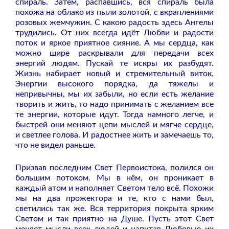
спираль. Затем, распавшись, вся спираль была
похожа на облако из пыли золотой, с вкраплениями
розовых жемчужин. С какою радость здесь Ангелы
трудились. От них всегда идёт Любви и радости
поток и яркое приятное сияние.
А мы сердца, как
можно шире раскрывали для передачи всех
энергий людям. Пускай те искры их разбудят.
Жизнь набирает новый и стремительный виток.
Энергии высокого порядка, да тяжелы и
непривычны, мы их забыли, но если есть желание
творить и жить, то надо принимать с желанием все
те энергии, которые идут. Тогда намного легче, и
быстрей они меняют цепи мыслей и мягче сердце,
и светлее голова. И радостнее жить и замечаешь то,
что не видел раньше.
Призвав последним Свет Первоистока, полился он
большим потоком. Мы в нём, он проникает в
каждый атом и наполняет Светом тело всё. Похожи
мы на два прожектора и те, кто с нами был,
светились так же. Вся территория покрыта ярким
Светом и так приятно на Душе. Пусть этот Свет
меняет мысли всех людей и напитав Любовью их