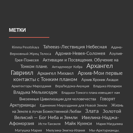
МЕТКИ
Taheeas-Лествиция Небесная
Rimma Pesotskaya
Адама-
Адония-Невея-Соломея
Азулия-
Верховный Жрец Телоса
Грея-Понесея
Активации и Посвящения. Обучение на
Архангел
Тонком плане.
Антидемиург Кобра
Гавриил
Архив-Мои первые
Архангел Михаил
контакты с Тонким планом
Архив Хроник Акаши
Архитекторы Мироздания
ВераЛюдома-Анунция
Владыка Илларион
Владыка Мельхиседек
Владыки Тонкого плана извещают нам
Говорят
Внеземные Цивилизации для человечества
Арктурианцы
Жизнь
Единение Мироздания для Новой Земли
Злата
Золотой
на Земле в лучах Божественной Любви
Велисий — Бог Неба и Земли
Ивелина-Наджа-
Афоморзия
Майк Куинси
Исти-Танзиля
Мария Магдалина
Матушка Мария
Мы-Арктурианцы.
Милузина-Энигма-Илания