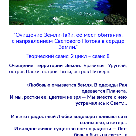
“Очищение Земли-Гайи, её мест обитания,
с направлением Светового Потока в сердце
Земли.”
Творческий сеанс: 2 цикл – сеанс 8
Очищение территории Земли:
Бразилия, Уругвай,
остров Пасхи, остров Таити, остров Питкерн.
«Любовью омы­в­ается Земля. В одежды Рая
одевается Планета.
И мы, ростки ее, цветем не зря — Мы вместе с нею
устремились к Свет­­у…
И в этот радост­­ный Любви водоворот вливаются и
со­­лнышко, и ветер…
И каждое живое существо поет о радости — Лю­­
бовью быть на свете­.­..
«