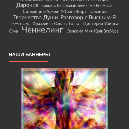
Дарония
Связь с Высокими звеньями Космоса
Сильвиция-Архея- У-СветоБора
Симион
Творчество Души. Разговор с Высшим-Я
Цистерия-Уриоса-
Фразелина-Озелия-Готта
Третья Сила
Ченнелинг
Ома
Эвисома-Мия-КалиВсеУсра
НАШИ БАННЕРЫ