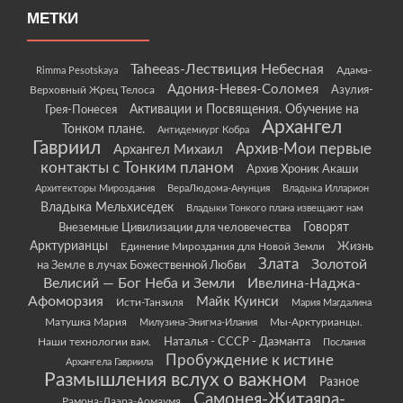
МЕТКИ
Taheeas-Лествиция Небесная
Rimma Pesotskaya
Адама-
Адония-Невея-Соломея
Азулия-
Верховный Жрец Телоса
Грея-Понесея
Активации и Посвящения. Обучение на
Архангел
Тонком плане.
Антидемиург Кобра
Гавриил
Архив-Мои первые
Архангел Михаил
контакты с Тонким планом
Архив Хроник Акаши
Архитекторы Мироздания
ВераЛюдома-Анунция
Владыка Илларион
Владыка Мельхиседек
Владыки Тонкого плана извещают нам
Говорят
Внеземные Цивилизации для человечества
Арктурианцы
Жизнь
Единение Мироздания для Новой Земли
Злата
Золотой
на Земле в лучах Божественной Любви
Велисий — Бог Неба и Земли
Ивелина-Наджа-
Афоморзия
Майк Куинси
Исти-Танзиля
Мария Магдалина
Матушка Мария
Мы-Арктурианцы.
Милузина-Энигма-Илания
Наши технологии вам.
Наталья - СССР - Даэманта
Послания
Пробуждение к истине
Архангела Гавриила
Размышления вслух о важном
Разное
Самонея-Житаяра-
Рамона-Даэра-Аомаумя