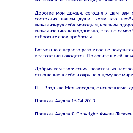
мягкому и легкому переходу в Новый мир.
Дорогие мои друзья, сегодня я дам вам 
состояния вашей души, кому это необ
визуализируя себя молодым, крепким здоров
визуализацию каждодневно, это не самооб
отбросьте свои проблемы.
Возможно с первого раза у вас не получитс
в заточении находится. Помогите же ей, впу
Добрых вам творческих, позитивных настро
отношению к себе и окружающему вас миру
Я — Владыка Мельхиседек, с искренними, д
Приняла Ачулла 15.04.2013.
Приняла Ачулла © Copyright: Ачулла-Тасачен