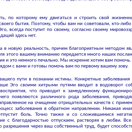
ть, по которому ему двигаться и строить свой жизненн
воего бытия. Поэтому, чтобы вам ни советовали, кто-либо 
Эго, всегда поступит по своему, согласно своему мировозз
даций здесь нет.
а в новую реальность, причем благоприятным методом яв
ля этого вашему вниманию передается много наших послан
ния и это немного печально. Мы искренне хотим вам помочь.
ядом с вами и готовы помочь вам по первому вашему зову.
вашего пути в познании истины. Конкретные заболевания
Ваше Эго своими хитрыми путями вводит в водоворот со
восприятия, что приводит к замедленному функционир
чего появляются различного рода заболевания, привод
аправленное на очищение отрицательных качеств с приме
оцесс заболевания в обратном направлении. Никакая ина
отпустит боль. Точно также и со сложившимися негат
ие с благодарностью отпускаем, растворяя в любви. Вс
о разрешения через ваш собственный труд, будет способст