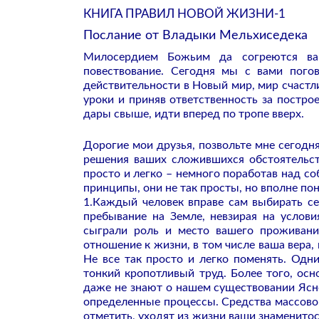
КНИГА ПРАВИЛ НОВОЙ ЖИЗНИ-1
Послание от Владыки Мельхиседека
Милосердием Божьим да согреются ва
повествование. Сегодня мы с вами пого
действительности в Новый мир, мир счастл
уроки и приняв ответственность за постро
дары свыше, идти вперед по тропе вверх.
Дорогие мои друзья, позвольте мне сегодн
решения ваших сложившихся обстоятельств
просто и легко – немного поработав над со
принципы, они не так просты, но вполне по
1.Каждый человек вправе сам выбирать се
пребывание на Земле, невзирая на услови
сыграли роль и место вашего проживания
отношение к жизни, в том числе ваша вера
Не все так просто и легко поменять. Одн
тонкий кропотливый труд. Более того, ос
даже не знают о нашем существовании Ясно
определенные процессы. Средства массово
отметить, уходят из жизни ваши знаменито