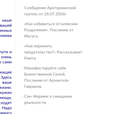
Сообщение Арктурианской
группы от 26.07.2026г.
 наше
«Как избавиться от иллюзии
 вашей
Разделения». Послание от
ненные
инимая
Иисуса.
«Как пережить
пути и
предательство?» Рассказывает
 очень
Рамта.
ю сами
Манифестируйте себя
ежащее
Божественной Силой.
 Здесь
Послание от Архангела
и ваше
Гавриила.
жизни.
 нужен
Сен-Жермен о смещении
омощи,
реальности.
сходят
. Надо
рямого