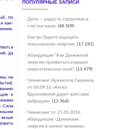
ПОПУЛЯРНЫЕ ЗАПИСИ
ый, по
Дети — радость сердечная и
и как-
счастье наше.
(48 509)
рению.
Как вы будете ощущать
повышенную энергию.
(17 241)
ляется
ий, да
Абунданция “Как Денежной
энергии проявиться в вашем
энергетическом поле“.
(13 479)
 мы не
Ченнелинг Архангела Гавриила
бытий,
от 06.09.16 «Ангел
ованию
Вдохновения дарит вам свои
ящие к
нением
вибрации».
(13 364)
я Сила
ивными
Ченнелинг от 21.05.2016
е выше
Абунданция «Денежная
вовать
энергия в жизни человека».