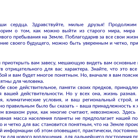
ши сердца. Здравствуйте, милые друзья! Продолжим
ворим о том, как можно выйти из старого мира, мира
ивого пребывания на Земле. Поблагодарив за все свои жиз
ение своего будущего, можно быть уверенным и четко, пр
я приоткрыть вам завесу, мешающую видеть вам основные 
 отрицательного для вас характера. Знайте, что это все
бой и вам будет многое понятным. Но, вначале я вам поясн
нятны для человека.
бе свое действительное, памяти своих предков, принадл
я вашей действительности. Но у всех она, жизнь разная.
, климатические условия, и ваш региональный строй, 
, но правильным было бы сказать – ваша принадлежность к 
им взмахом руки, как многие считают, невозможно. Здесь
новная масса населения планеты не предполагает нашей п
 и четко для вас становится понятным, что на Земле прои
й информации об этом оповещают, практически, постоянно
сти для нового воплощения, для дальнейшего построения п