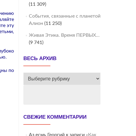
(11 309)
гчению
События, связанные с планетой
ляйте
Алион
(11 250)
те эту
етьми,
Живая Этика. Время ПЕРВЫХ…
(9 741)
лубоко
ью.
ВЕСЬ АРХИВ
дны по
ВЕСЬ
АРХИВ
СВЕЖИЕ КОММЕНТАРИИ
Аз есмь Георгий
к записи
«Как