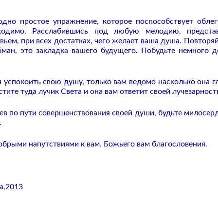
одно простое упражнение, которое поспособствует обле
ходимо. Расслабившись под любую мелодию, представ
ьем, при всех достатках, чего желает ваша душа. Повторяй
ман, это закладка вашего будущего. Побудьте немного д
я успокоить свою душу, только вам ведомо насколько она г
стите туда лучик Света и она вам ответит своей лучезарност
ев по пути совершенствования своей души, будьте милосер
.
обрыми напутствиями к вам. Божьего вам благословения.
а,2013