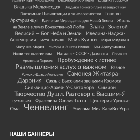
Архитекторы Мироздания
ВераЛюдома-Анунция
Владыка Илларион
Владыка Мельхиседек
Владыки Тонкого плана извещают нам
Говорят
Внеземные Цивилизации для человечества
Арктурианцы
Жизнь
Единение Мироздания для Новой Земли
Злата
Золотой
на Земле в лучах Божественной Любви
Велисий — Бог Неба и Земли
Ивелина-Наджа-
Афоморзия
Майк Куинси
Исти-Танзиля
Мария Магдалина
Матушка Мария
Мы-Арктурианцы.
Милузина-Энигма-Илания
Наши технологии вам.
Наталья - СССР - Даэманта
Послания
Пробуждение к истине
Архангела Гавриила
Размышления вслух о важном
Разное
Самонея-Житаяра-
Рамона-Даэра-Аомаумя
Дарония
Связь с Высокими звеньями Космоса
Сильвиция-Архея- У-СветоБора
Симион
Творчество Души. Разговор с Высшим-Я
Цистерия-Уриоса-
Фразелина-Озелия-Готта
Третья Сила
Ченнелинг
Ома
Эвисома-Мия-КалиВсеУсра
НАШИ БАННЕРЫ