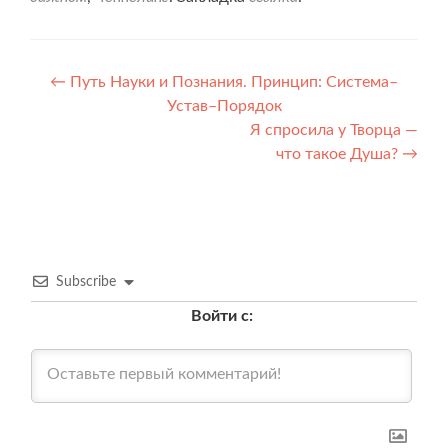
Навигация
←
Путь Науки и Познания. Принцип: Система–
Устав–Порядок
по
Я спросила у Творца —
записям
что такое Душа?
→
Subscribe
Войти с: