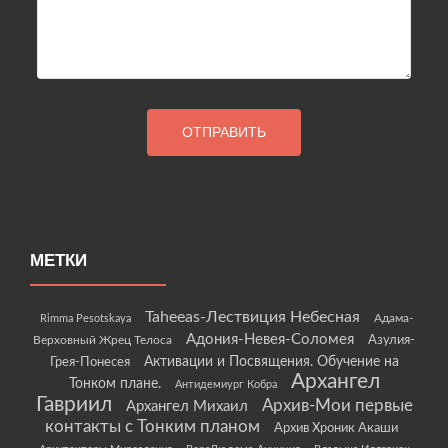
МЕТКИ
Taheeas-Лествиция Небесная
Rimma Pesotskaya
Адама-
Адония-Невея-Соломея
Азулия-
Верховный Жрец Телоса
Грея-Понесея
Активации и Посвящения. Обучение на
Архангел
Тонком плане.
Антидемиург Кобра
Гавриил
Архив-Мои первые
Архангел Михаил
контакты с Тонким планом
Архив Хроник Акаши