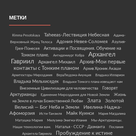
МЕТКИ
Taheeas-Лествиция Небесная
Rimma Pesotskaya
Адама-
Адония-Невея-Соломея
Азулия-
Верховный Жрец Телоса
Грея-Понесея
Активации и Посвящения. Обучение на
Архангел
Тонком плане.
Антидемиург Кобра
Гавриил
Архив-Мои первые
Архангел Михаил
контакты с Тонким планом
Архив Хроник Акаши
Архитекторы Мироздания
ВераЛюдома-Анунция
Владыка Илларион
Владыка Мельхиседек
Владыки Тонкого плана извещают нам
Говорят
Внеземные Цивилизации для человечества
Арктурианцы
Жизнь
Единение Мироздания для Новой Земли
Злата
Золотой
на Земле в лучах Божественной Любви
Велисий — Бог Неба и Земли
Ивелина-Наджа-
Афоморзия
Майк Куинси
Исти-Танзиля
Мария Магдалина
Матушка Мария
Мы-Арктурианцы.
Милузина-Энигма-Илания
Наши технологии вам.
Наталья - СССР - Даэманта
Послания
Пробуждение к истине
Архангела Гавриила