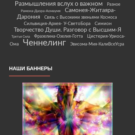
Размышления вслух о важном
Разное
Самонея-Житаяра-
Рамона-Даэра-Аомаумя
Дарония
Связь с Высокими звеньями Космоса
Сильвиция-Архея- У-СветоБора
Симион
Творчество Души. Разговор с Высшим-Я
Цистерия-Уриоса-
Фразелина-Озелия-Готта
Третья Сила
Ченнелинг
Ома
Эвисома-Мия-КалиВсеУсра
НАШИ БАННЕРЫ