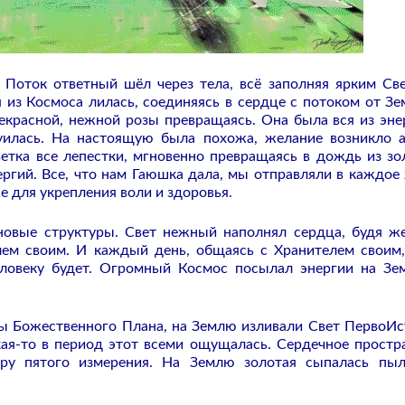
 Поток ответный шёл через тела, всё заполняя ярким Св
 из Космоса лилась, соединяясь в сердце с потоком от Зе
красной, нежной розы превращаясь. Она была вся из эне
руилась. На настоящую была похожа, желание возникло 
етка все лепестки, мгновенно превращаясь в дождь из зо
ргий. Все, что нам Гаюшка дала, мы отправляли в каждое
е для укрепления воли и здоровья.
новые структуры. Свет нежный наполнял сердца, будя ж
лем своим. И каждый день, общаясь с Хранителем своим
еловеку будет. Огромный Космос посылал энергии на Зе
лы Божественного Плана, на Землю изливали Свет ПервоИс
ая-то в период этот всеми ощущалась. Сердечное простр
ру пятого измерения. На Землю золотая сыпалась пы