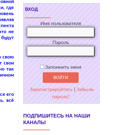
ловной
и, где
ВХОД
овень
оявляя
Имя пользователя
спекта
это не
 будут
Пароль
а свою
т свои
Запомнить меня
но так
личном
Зарегистрируйтесь
|
Забыли
ся его
пароль?
ь, всё
ПОДПИШИТЕСЬ НА НАШИ
КАНАЛЫ