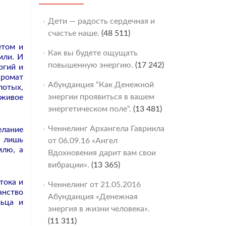
Дети — радость сердечная и
счастье наше.
(48 511)
етом и
Как вы будете ощущать
мли. И
повышенную энергию.
(17 242)
ргий и
аромат
Абунданция “Как Денежной
лотых,
энергии проявиться в вашем
 живое
энергетическом поле“.
(13 481)
Ченнелинг Архангела Гавриила
елание
, лишь
от 06.09.16 «Ангел
млю, а
Вдохновения дарит вам свои
вибрации».
(13 365)
тока и
Ченнелинг от 21.05.2016
анство
Абунданция «Денежная
льца и
энергия в жизни человека».
(11 311)