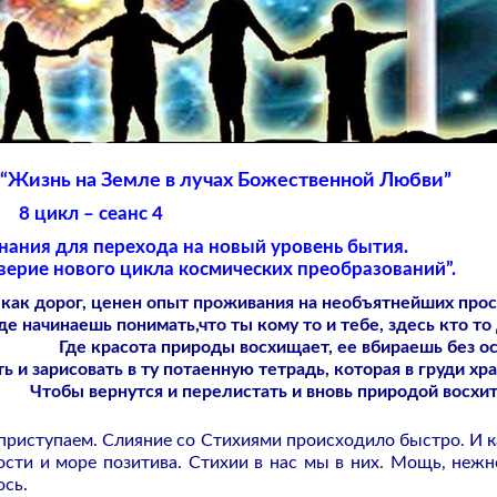
: “Жизнь на Земле в лучах Божественной Любви”
8 цикл – сеанс 4
нания для перехода на новый уровень бытия.
верие нового цикла космических преобразований”.
как дорог, ценен опыт проживания на необъятнейших прос
де начинаешь понимать,что ты кому то и тебе, здесь кто то 
Где красота природы восхищает, ее вбираешь без ос
ь и зарисовать в ту потаенную тетрадь, которая в груди хра
Чтобы вернутся и перелистать и вновь природой восхи
е приступаем. Слияние со Стихиями происходило быстро. И 
сти и море позитива. Стихии в нас мы в них. Мощь, нежн
ось.