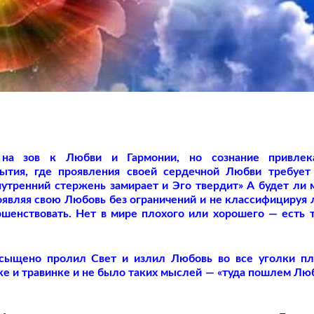
на зов к Любви и Гармонии, но сознание привлек
ытия, где проявления своей сердечной Любви требует
нутренний стержень замирает и Эго твердит» А будет ли 
роявляя свою Любовь без ограничений и не классифицируя
шенствовать. Нет в мире плохого или хорошего — есть т
асыщено пролил Свет и излил Любовь во все уголки п
е и травинке и не было таких мыслей — «туда пошлем Люб