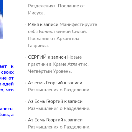
Разделения». Послание от
Иисуса.
Илья
к записи
Манифестируйте
себя Божественной Силой.
Послание от Архангела
Гавриила.
СЕРГИЙ
к записи
Новые
практики в Храме Атлантис.
ает к
Четвёртый Уровень.
 своих
мне от
Аз есмь Георгий
к записи
 людей
о, что
Размышления о Разделении.
Аз Есмь Георгий
к записи
Размышления о Разделении.
ланеты
овь, а
Аз Есмь Георгий
к записи
Размышления о Разделении.