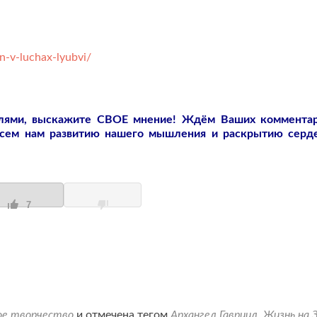
n-v-luchax-lyubvi/
слями, выскажите СВОЕ мнение! Ждём Ваших коммента
всем нам развитию нашего мышления и раскрытию серд
7
ое творчество
и отмечена тегом
Архангел Гавриил
,
Жизнь на 