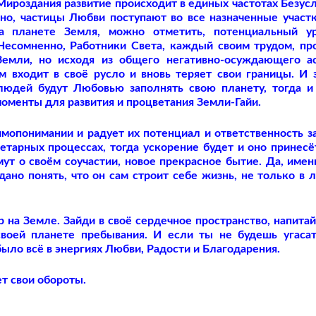
 Мироздания развитие происходит в единых частотах Безус
но, частицы Любви поступают во все назначенные участк
а планете Земля, можно отметить, потенциальный ур
Несомненно, Работники Света, каждый своим трудом, пр
Земли, но исходя из общего негативно-осуждающего а
м входит в своё русло и вновь теряет свои границы. И 
людей будут Любовью заполнять свою планету, тогда и
оменты для развития и процветания Земли-Гайи.
мопонимании и радует их потенциал и ответственность з
етарных процессах, тогда ускорение будет и оно принесё
ут о своём соучастии, новое прекрасное бытие. Да, имен
дано понять, что он сам строит себе жизнь, не только в 
 на Земле. Зайди в своё сердечное пространство, напитай
оей планете пребывания. И если ты не будешь угасат
было всё в энергиях Любви, Радости и Благодарения.
ет свои обороты.