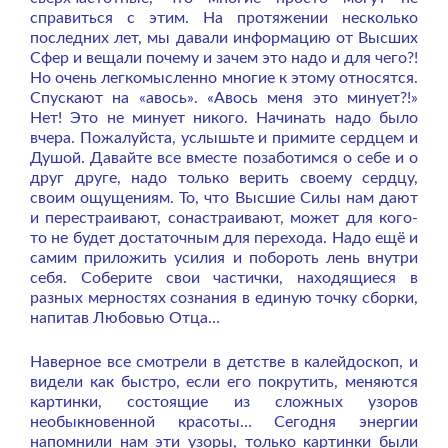
справиться с этим. На протяжении несколько
последних лет, мы давали информацию от Высших
Сфер и вещали почему и зачем это надо и для чего?!
Но очень легкомысленно многие к этому относятся.
Спускают на «авось». «Авось меня это минует?!»
Нет! Это не минует никого. Начинать надо было
вчера. Пожалуйста, услышьте и примите сердцем и
Душой. Давайте все вместе позаботимся о себе и о
друг друге, надо только верить своему сердцу,
своим ощущениям. То, что Высшие Силы нам дают
и перестраивают, сонастраивают, может для кого-
то не будет достаточным для перехода. Надо ещё и
самим приложить усилия и побороть лень внутри
себя. Соберите свои частички, находящиеся в
разных мерностях сознания в единую точку сборки,
напитав Любовью Отца…
Наверное все смотрели в детстве в калейдоскоп, и
видели как быстро, если его покрутить, меняются
картинки, состоящие из сложных узоров
необыкновенной красоты… Сегодня энергии
напомнили нам эти узоры, только картинки были