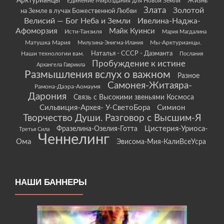
Арктурианцы
Жизнь
Единение Мироздания для Новой Земли
Злата
Золотой
на Земле в лучах Божественной Любви
Велисий — Бог Неба и Земли
Ивелина-Наджа-
Афоморзия
Майк Куинси
Исти-Танзиля
Мария Магдалина
Матушка Мария
Мы-Арктурианцы.
Милузина-Энигма-Илания
Наши технологии вам.
Наталья - СССР - Даэманта
Послания
Пробуждение к истине
Архангела Гавриила
Размышления вслух о важном
Разное
Самонея-Житаяра-
Рамона-Даэра-Аомаумя
Дарония
Связь с Высокими звеньями Космоса
Сильвиция-Архея- У-СветоБора
Симион
Творчество Души. Разговор с Высшим-Я
Цистерия-Уриоса-
Фразелина-Озелия-Готта
Третья Сила
Ченнелинг
Ома
Эвисома-Мия-КалиВсеУсра
НАШИ БАННЕРЫ