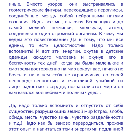
иные. Вместо узоров, они выстраивались в
геометрические фигуры, переходящие в иероглифы,
соединённые между собой нейронными нитями
сознания. Ведь все мы, включая Вселенную и до
самой мелкой песчинки, молекулы, атома,
соединены в один огромный организм. К чему мы
ведём это повествование? Да к тому, что мы все
едины, то есть целостностны. Надо только
вспомнить! И вот эти энергии, окутав в детские
одежды каждого человека и окунув его в
беспечность тех дней, когда вы были маленькие и
смотрели восторженно на мир вокруг вас, ничего не
боясь и ни в чём себя не ограничивая, со своей
непосредственностью и счастливой улыбкой на
лице, радостью в сердце, познавали этот мир и он
вам казался волшебным и полным чудес…
Да, надо только вспомнить и отпустить от себя
сущностей, разрушающих земной мир (страх, злоба,
обида, месть, чувство вины, чувство разделённости
и т.д.) Надо как бы заново переродиться, прожив
этот опыт и напитаться теми энергиями подлинной