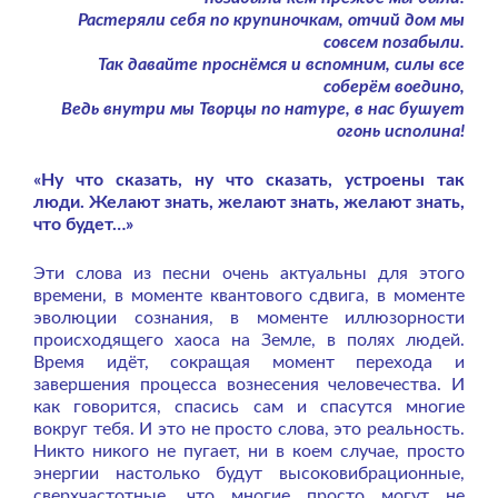
Растеряли себя по крупиночкам, отчий дом мы
совсем позабыли.
Так давайте проснёмся и вспомним, силы все
соберём воедино,
Ведь внутри мы Творцы по натуре, в нас бушует
огонь исполина!
«Ну что сказать, ну что сказать, устроены так
люди. Желают знать, желают знать, желают знать,
что будет…»
Эти слова из песни очень актуальны для этого
времени, в моменте квантового сдвига, в моменте
эволюции сознания, в моменте иллюзорности
происходящего хаоса на Земле, в полях людей.
Время идёт, сокращая момент перехода и
завершения процесса вознесения человечества. И
как говорится, спасись сам и спасутся многие
вокруг тебя. И это не просто слова, это реальность.
Никто никого не пугает, ни в коем случае, просто
энергии настолько будут высоковибрационные,
сверхчастотные, что многие просто могут не