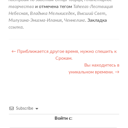
творчество
и отмечена тегом
Taheeas-Лествиция
Небесная
,
Владыка Мельхиседек
,
Высший Свет
,
Милузина-Энигма-Илания
,
Ченнелинг
. Закладка
ссылка
.
Навигация
←
Приближается другое время, нужно спешить к
Срокам.
по
Вы находитесь в
записям
уникальном времени.
→
Subscribe
Войти с: