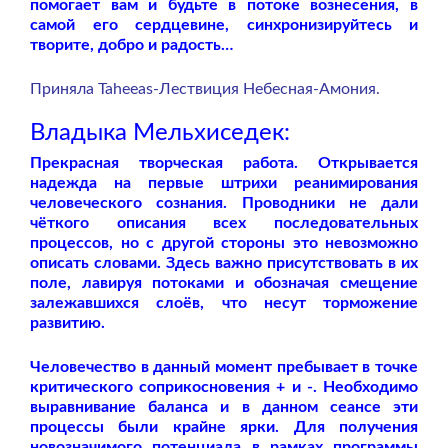
помогает вам и будьте в потоке вознесения, в
самой его сердцевине, синхронизируйтесь и
творите, добро и радость…
Приняла Taheeas-Лествиция Небесная-Амония.
Владыка Мельхиседек:
Прекрасная творческая работа. Открывается
надежда на первые штрихи реанимирования
человеческого сознания. Проводники не дали
чёткого описания всех последовательных
процессов, но с другой стороны это невозможно
описать словами. Здесь важно присутствовать в их
поле, лавируя потоками и обозначая смещение
залежавшихся слоёв, что несут торможение
развитию.
Человечество в данный момент пребывает в точке
критического соприкосновения + и -. Необходимо
выравнивание баланса и в данном сеансе эти
процессы были крайне ярки. Для получения
новозначимого потенциала в рамках программы