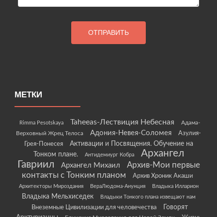
МЕТКИ
Taheeas-Лествиция Небесная
Rimma Pesotskaya
Адама-
Адония-Невея-Соломея
Азулия-
Верховный Жрец Телоса
Грея-Понесея
Активации и Посвящения. Обучение на
Архангел
Тонком плане.
Антидемиург Кобра
Гавриил
Архив-Мои первые
Архангел Михаил
контакты с Тонким планом
Архив Хроник Акаши
Архитекторы Мироздания
ВераЛюдома-Анунция
Владыка Илларион
Владыка Мельхиседек
Владыки Тонкого плана извещают нам
Говорят
Внеземные Цивилизации для человечества