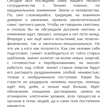
Сегодня был последний сеанс нашего тесного
сотрудничества с Тонким планом, по
кардинальному изменению Земли и человечества.
По, уже сложившейся, традиции, на взаимном
доверии и уважении, провели заключительный
сеанс третьего цикла. Чтобы не говорили скептики,
и сколько бы не обсуждали досужие знатоки, а
изменения идут, процесс запущен и нет пути назад.
Впереди у нас ещё много испытаний, как телесно-
физических, так и ментально-эмоциональных. Но
это уж у кого как получится. Как сам человек себя
подготовит, сумеет освободиться от гнёта старых
шаблонов, значит взлетит на волне новых энергий,
с готовностью к перобразованиям, не захочет
работать над собой, значит старые энергии будут
его распирать раздражением, злобой, ненавистью,
толкая к необдуманным поступкам. Какие бы
страсти не раздирали человека изнутри, помощь
идёт ему днём, а ночью ещё больше. Идёт
обновление, очищение, растворение, замена на
атомарном, клеточном уровнях, всех процессов и
органов в телах людей, да и сами тела постепенно
меняются.