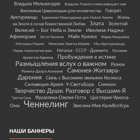
Владыка Мельхиседек
Владыки Тонкого плана извещают нам
Говорят
Внеземные Цивилизации для человечества
Арктурианцы
Жизнь
Единение Мироздания для Новой Земли
Злата
Золотой
на Земле в лучах Божественной Любви
Велисий — Бог Неба и Земли
Ивелина-Наджа-
Афоморзия
Майк Куинси
Исти-Танзиля
Мария Магдалина
Матушка Мария
Мы-Арктурианцы.
Милузина-Энигма-Илания
Наши технологии вам.
Наталья - СССР - Даэманта
Послания
Пробуждение к истине
Архангела Гавриила
Размышления вслух о важном
Разное
Самонея-Житаяра-
Рамона-Даэра-Аомаумя
Дарония
Связь с Высокими звеньями Космоса
Сильвиция-Архея- У-СветоБора
Симион
Творчество Души. Разговор с Высшим-Я
Цистерия-Уриоса-
Фразелина-Озелия-Готта
Третья Сила
Ченнелинг
Ома
Эвисома-Мия-КалиВсеУсра
НАШИ БАННЕРЫ