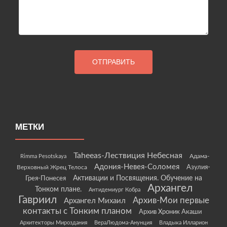
МЕТКИ
Taheeas-Лествиция Небесная
Rimma Pesotskaya
Адама-
Адония-Невея-Соломея
Азулия-
Верховный Жрец Телоса
Грея-Понесея
Активации и Посвящения. Обучение на
Архангел
Тонком плане.
Антидемиург Кобра
Гавриил
Архив-Мои первые
Архангел Михаил
контакты с Тонким планом
Архив Хроник Акаши
Архитекторы Мироздания
ВераЛюдома-Анунция
Владыка Илларион