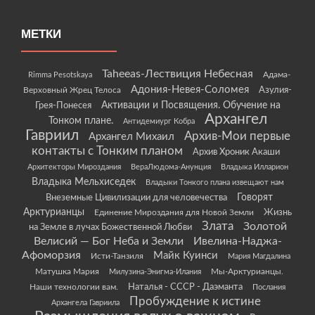
МЕТКИ
Taheeas-Лествиция Небесная
Rimma Pesotskaya
Адама-
Адония-Невея-Соломея
Азулия-
Верховный Жрец Телоса
Грея-Понесея
Активации и Посвящения. Обучение на
Архангел
Тонком плане.
Антидемиург Кобра
Гавриил
Архив-Мои первые
Архангел Михаил
контакты с Тонким планом
Архив Хроник Акаши
Архитекторы Мироздания
ВераЛюдома-Анунция
Владыка Илларион
Владыка Мельхиседек
Владыки Тонкого плана извещают нам
Говорят
Внеземные Цивилизации для человечества
Арктурианцы
Жизнь
Единение Мироздания для Новой Земли
Злата
Золотой
на Земле в лучах Божественной Любви
Велисий — Бог Неба и Земли
Ивелина-Наджа-
Афоморзия
Майк Куинси
Исти-Танзиля
Мария Магдалина
Матушка Мария
Мы-Арктурианцы.
Милузина-Энигма-Илания
Наши технологии вам.
Наталья - СССР - Даэманта
Послания
Пробуждение к истине
Архангела Гавриила