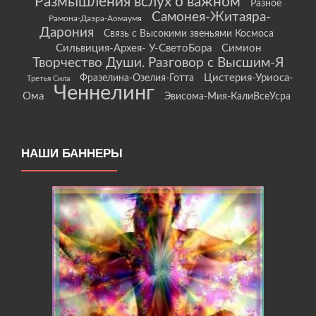
Размышления вслух о важном
Разное
Самонея-Житаяра-
Рамона-Даэра-Аомаумя
Дарония
Связь с Высокими звеньями Космоса
Сильвиция-Архея- У-СветоБора
Симион
Творчество Души. Разговор с Высшим-Я
Цистерия-Уриоса-
Фразелина-Озелия-Готта
Третья Сила
Ченнелинг
Ома
Эвисома-Мия-КалиВсеУсра
НАШИ БАННЕРЫ