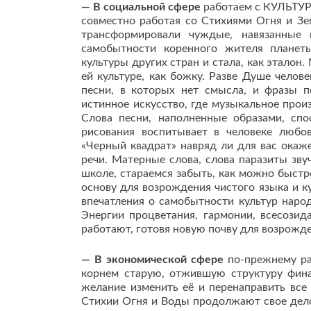
— В социальной сфере
работаем с КУЛЬТУР
совместно работая со Стихиями Огня и Зем
трансформировали чуждые, навязанные 
самобытности коренного жителя планеты
культуры других стран и стала, как этало
ей культуре, как божку. Разве Душе чело
песни, в которых нет смысла, и фразы п
истинное искусство, где музыкальное прои
Слова песни, наполненные образами, спо
рисования воспитывает в человеке люб
«Черный квадрат» навряд ли для вас окаже
речи. Матерные слова, слова паразиты звуч
школе, стараемся забыть, как можно быстре
основу для возрождения чистого языка и к
впечатления о самобытности культур народ
Энергии процветания, гармонии, всесозид
работают, готовя новую почву для возрожд
— В экономической сфере
по-прежнему ра
корнем старую, отжившую структуру фин
желание изменить её и перенаправить все
Стихии Огня и Воды продолжают свое дело