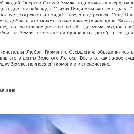
ей людей. Энергии Стихии Земли поднимаются вверх, нап
дь отдает их ребенку, а Стихия Воды омывает ее и дитя. Э
заполняет, согревает и придаёт некую внутреннею Силу. В 
бовь, доброта, что может только принести женщина. Закла
нку, на счастливое детство детей, где мама каждое сво
юбви, на Земле не останется брошенных детей, и каждая
ристаллы Любви, Гармонии, Свершения, объединились в
ив его в центр Золотого Лотоса. Все это, как живое сущ
шку Землю, принося ей гармонию и спокойствие.
львиция.