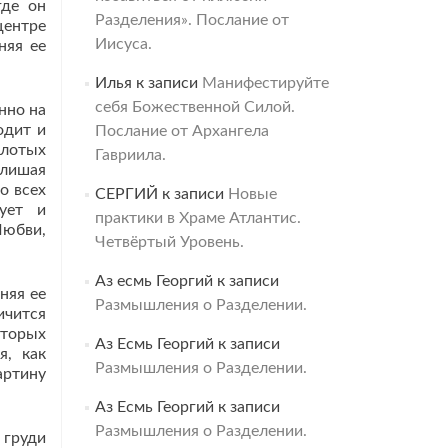
где он
Разделения». Послание от
центре
Иисуса.
няя ее
Илья
к записи
Манифестируйте
себя Божественной Силой.
нно на
одит и
Послание от Архангела
олотых
Гавриила.
 лишая
о всех
СЕРГИЙ
к записи
Новые
ует и
практики в Храме Атлантис.
Любви,
Четвёртый Уровень.
Аз есмь Георгий
к записи
няя ее
Размышления о Разделении.
ичится
оторых
Аз Есмь Георгий
к записи
я, как
Размышления о Разделении.
артину
Аз Есмь Георгий
к записи
Размышления о Разделении.
 груди