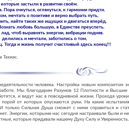
 которые застыли в развитии своём.
 Пора очнуться, оглянуться, к гармонии придти.
ом, мечтать о позитиве и верно выбрать путь,
чить, найти таких же ищущих и двигаться вперёд.
Познать любовь большую, в Единстве преуспеть.
 лад, чтоб выравнять энергии, вибрации подняв.
 делились и мечтали, заботились о том,
. Тогда и жизнь получит счастливый здесь конец!!!
 Тахиас.
едеятельности человека. Настройка новым композитом э
работе. Мы благодарим Разумов 12 Плотности и Высшие
ботятся, и ведут нас в повседневной жизни. Проходя урок
и, порой от которых опускаются руки. На какие испытани
 И только Сильная Душа сможет с ними справиться и ста
гнет. Энергии, которыми нас сегодня настраивали были и н
итные, которые придавали нашему Духу Силу и Уверенность.