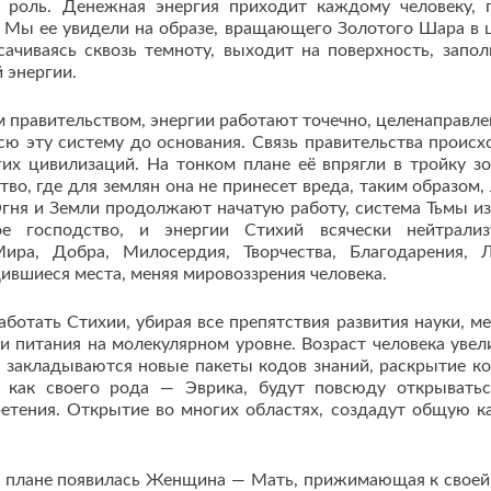
 роль. Денежная энергия приходит каждому человеку, 
. Мы ее увидели на образе, вращающего Золотого Шара в 
сачиваясь сквозь темноту, выходит на поверхность, запол
 энергии.
 правительством, энергии работают точечно, целенаправле
сю эту систему до основания. Связь правительства происх
гих цивилизаций. На тонком плане её впрягли в тройку з
во, где для землян она не принесет вреда, таким образом,
гня и Земли продолжают начатую работу, система Тьмы из
е господство, и энергии Стихий всячески нейтрализ
ира, Добра, Милосердия, Творчества, Благодарения, 
ившиеся места, меняя мировоззрения человека.
отать Стихии, убирая все препятствия развития науки, ме
ти питания на молекулярном уровне. Возраст человека увел
с закладываются новые пакеты кодов знаний, раскрытие к
 как своего рода — Эврика, будут повсюду открыватьс
ретения. Открытие во многих областях, создадут общую к
 плане появилась Женщина — Мать, прижимающая к своей