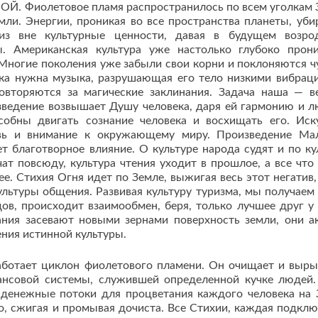
ОЙ. Фиолетовое пламя распространилось по всем уголкам 
ли. Энергии, проникая во все пространства планеты, уби
из вне культурные ценности, давая в будущем возро
. Американская культура уже настолько глубоко прон
н. Многие поколения уже забыли свои корни и поклоняются 
века нужна музыка, разрушающая его тело низкими вибрац
овторяются за магические заклинания. Задача наша — в
зведение возвышает Душу человека, даря ей гармонию и л
собны двигать сознание человека и восхищать его. Иск
овь и внимание к окружающему миру. Произведение Ма
т благотворное влияние. О культуре народа судят и по ку
ат повсюду, культура чтения уходит в прошлое, а все что 
е. Стихия Огня идет по Земле, выжигая весь этот негатив,
ультуры общения. Развивая культуру туризма, мы получаем
ов, происходит взаимообмен, беря, только лучшее друг у 
ания засевают новыми зернами поверхность земли, они а
ения истинной культуры.
ботает циклон фиолетового пламени. Он очищает и выры
ансовой системы, служившей определенной кучке людей
 денежные потоки для процветания каждого человека на 
, сжигая и промывая дочиста. Все Стихии, каждая подклю