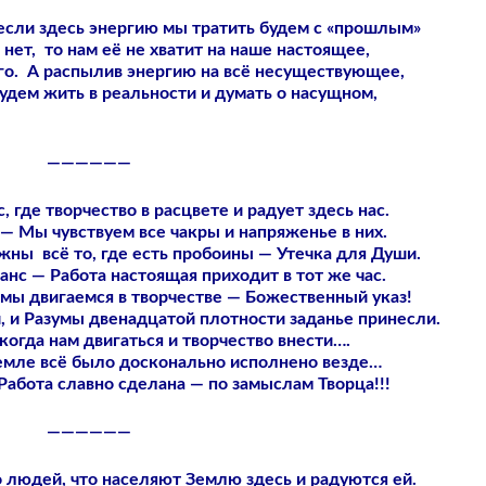
если здесь энергию мы тратить будем с «прошлым»
 нет, то нам её не хватит на наше настоящее,
его. А распылив энергию на всё несуществующее,
удем жить в реальности и думать о насущном,
——————
 где творчество в расцвете и радует здесь нас.
— Мы чувствуем все чакры и напряженье в них.
жны всё то, где есть пробоины — Утечка для Души.
анс — Работа настоящая приходит в тот же час.
, мы двигаемся в творчестве — Божественный указ!
 и Разумы двенадцатой плотности заданье принесли.
когда нам двигаться и творчество внести….
емле всё было досконально исполнено везде…
абота славно сделана — по замыслам Творца!!!
——————
о людей, что населяют Землю здесь и радуются ей.