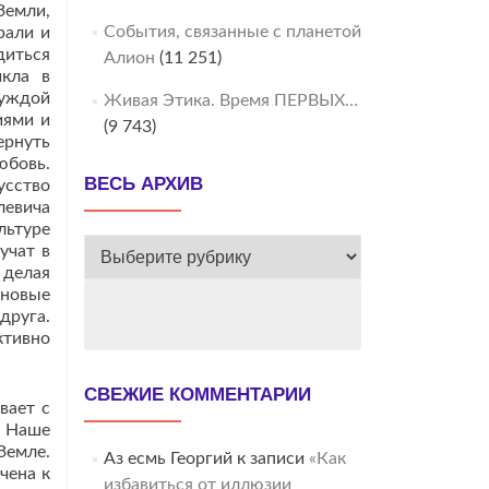
Земли,
События, связанные с планетой
рали и
диться
Алион
(11 251)
икла в
чуждой
Живая Этика. Время ПЕРВЫХ…
иями и
(9 743)
ернуть
юбовь.
ВЕСЬ АРХИВ
усство
левича
льтуре
ВЕСЬ
учат в
 делая
АРХИВ
 новые
друга.
ктивно
СВЕЖИЕ КОММЕНТАРИИ
вает с
. Наше
Земле.
Аз есмь Георгий
к записи
«Как
чена к
избавиться от иллюзии