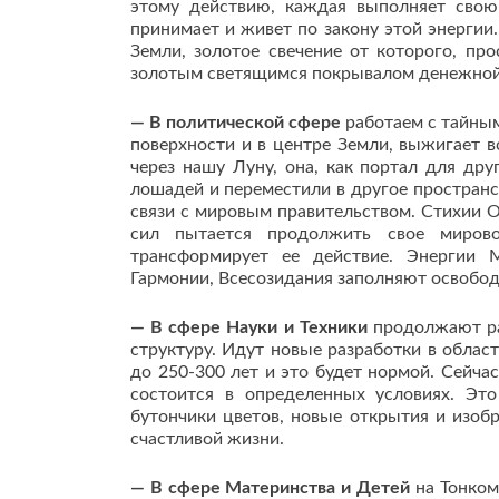
этому действию, каждая выполняет свою
принимает и живет по закону этой энергии
Земли, золотое свечение от которого, про
золотым светящимся покрывалом денежной
— В политической сфере
работаем с тайным
поверхности и в центре Земли, выжигает в
через нашу Луну, она, как портал для дру
лошадей и переместили в другое пространст
связи с мировым правительством. Стихии О
сил пытается продолжить свое мирово
трансформирует ее действие. Энергии М
Гармонии, Всесозидания заполняют освобод
— В сфере Науки и Техники
продолжают раб
структуру. Идут новые разработки в облас
до 250-300 лет и это будет нормой. Сейча
состоится в определенных условиях. Это
бутончики цветов, новые открытия и изоб
счастливой жизни.
— В сфере Материнства и Детей
на Тонком