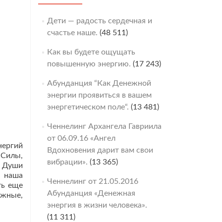
Дети — радость сердечная и
счастье наше.
(48 511)
Как вы будете ощущать
повышенную энергию.
(17 243)
Абунданция “Как Денежной
энергии проявиться в вашем
энергетическом поле“.
(13 481)
Ченнелинг Архангела Гавриила
от 06.09.16 «Ангел
нергий
Вдохновения дарит вам свои
 Силы,
вибрации».
(13 365)
и Души
я наша
Ченнелинг от 21.05.2016
ть еще
Абунданция «Денежная
ежные,
энергия в жизни человека».
(11 311)