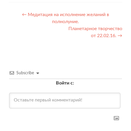
Навигация
←
Медитация на исполнение желаний в
полнолуние.
по
Планетарное творчество
записям
от 22.02.16.
→
Subscribe
Войти с: