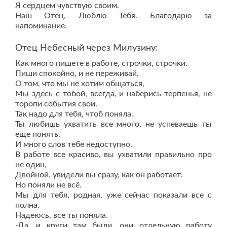
Я сердцем чувствую своим.
Наш Отец, Люблю Тебя. Благодарю за
напоминание.
Отец Небесный через Милузину:
Как много пишете в работе, строчки, строчки.
Пиши спокойно, и не переживай.
О том, что мы не хотим общаться,
Мы здесь с тобой, всегда, и наберись терпенья, не
торопи события свои.
Так надо для тебя, чтоб поняла.
Ты любишь ухватить все много, не успеваешь ты
еще понять.
И много слов тебе недоступно.
В работе все красиво, вы ухватили правильно про
не один,
Двойной, увидели вы сразу, как он работает.
Но поняли не всё.
Мы для тебя, родная, уже сейчас показали все с
полна.
Надеюсь, все ты поняла.
-Да, и круги там были, они отдельную работу