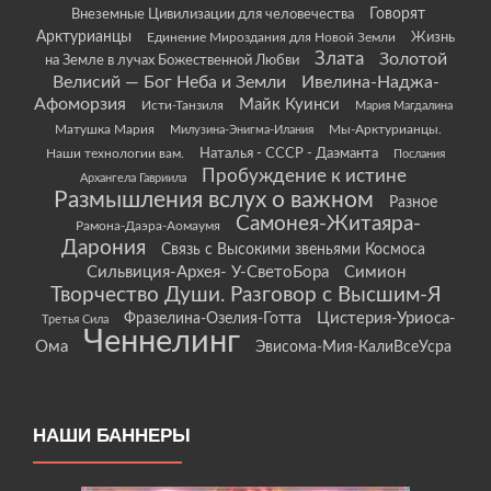
Говорят
Внеземные Цивилизации для человечества
Арктурианцы
Жизнь
Единение Мироздания для Новой Земли
Злата
Золотой
на Земле в лучах Божественной Любви
Велисий — Бог Неба и Земли
Ивелина-Наджа-
Афоморзия
Майк Куинси
Исти-Танзиля
Мария Магдалина
Матушка Мария
Мы-Арктурианцы.
Милузина-Энигма-Илания
Наши технологии вам.
Наталья - СССР - Даэманта
Послания
Пробуждение к истине
Архангела Гавриила
Размышления вслух о важном
Разное
Самонея-Житаяра-
Рамона-Даэра-Аомаумя
Дарония
Связь с Высокими звеньями Космоса
Сильвиция-Архея- У-СветоБора
Симион
Творчество Души. Разговор с Высшим-Я
Цистерия-Уриоса-
Фразелина-Озелия-Готта
Третья Сила
Ченнелинг
Ома
Эвисома-Мия-КалиВсеУсра
НАШИ БАННЕРЫ