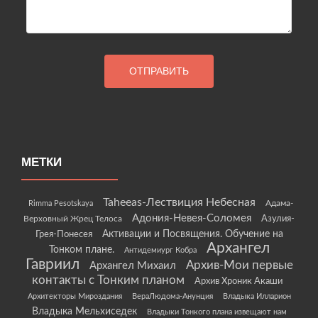
МЕТКИ
Taheeas-Лествиция Небесная
Rimma Pesotskaya
Адама-
Адония-Невея-Соломея
Азулия-
Верховный Жрец Телоса
Грея-Понесея
Активации и Посвящения. Обучение на
Архангел
Тонком плане.
Антидемиург Кобра
Гавриил
Архив-Мои первые
Архангел Михаил
контакты с Тонким планом
Архив Хроник Акаши
Архитекторы Мироздания
ВераЛюдома-Анунция
Владыка Илларион
Владыка Мельхиседек
Владыки Тонкого плана извещают нам