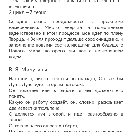
тела, так и усовершенствования сознательного
комплекса
2 цикл —7 сеанс
Сегодня сеанс продолжается с прежними
намерениями. Много энергий и помощников
задействовано в этом процессе. Все идет по плану
Творца, и Земля проходит дальше свое очищение, и
заполнение новыми составляющими для будущего
Нового Мира, которого мы все с нетерпением
ждем.
В. Я. Милузины:
Настройка, чисто золотой поток идет, Он как бы
Луч в Луче, идет вторым потоком.
Он помогает нам в работе, и мы должны его
понять.
Какую он работу создаёт, он, словно, раскрывает
два лепестка тюльпана.
Отделяется луч второй, и идет разнообразно в
танце.
С начало влево он разгон берет,
Потом со скоростью разворота идет на очищение