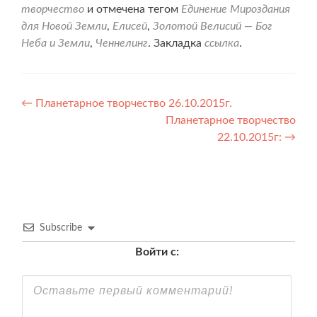
творчество
и отмечена тегом
Единение Мироздания
для Новой Земли
,
Елисей
,
Золотой Велисий — Бог
Неба и Земли
,
Ченнелинг
. Закладка
ссылка
.
Навигация
←
Планетарное творчество 26.10.2015г.
Планетарное творчество
по
22.10.2015г:
→
записям
Subscribe
Войти с: