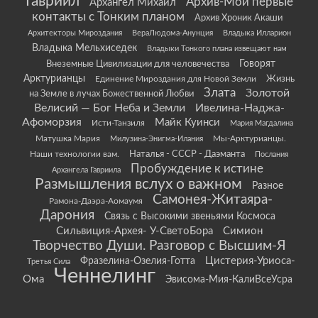
Гавриил
Архив-Мои первые
Архангел Михаил
контакты с Тонким планом
Архив Хроник Акаши
Архитекторы Мироздания
ВераЛюдома-Анунция
Владыка Илларион
Владыка Мельхиседек
Владыки Тонкого плана извещают нам
Говорят
Внеземные Цивилизации для человечества
Арктурианцы
Жизнь
Единение Мироздания для Новой Земли
Злата
Золотой
на Земле в лучах Божественной Любви
Велисий — Бог Неба и Земли
Ивелина-Наджа-
Афоморзия
Майк Куинси
Исти-Танзиля
Мария Магдалина
Матушка Мария
Мы-Арктурианцы.
Милузина-Энигма-Илания
Наши технологии вам.
Наталья - СССР - Даэманта
Послания
Пробуждение к истине
Архангела Гавриила
Размышления вслух о важном
Разное
Самонея-Житаяра-
Рамона-Даэра-Аомаумя
Дарония
Связь с Высокими звеньями Космоса
Сильвиция-Архея- У-СветоБора
Симион
Творчество Души. Разговор с Высшим-Я
Цистерия-Уриоса-
Фразелина-Озелия-Готта
Третья Сила
Ченнелинг
Ома
Эвисома-Мия-КалиВсеУсра