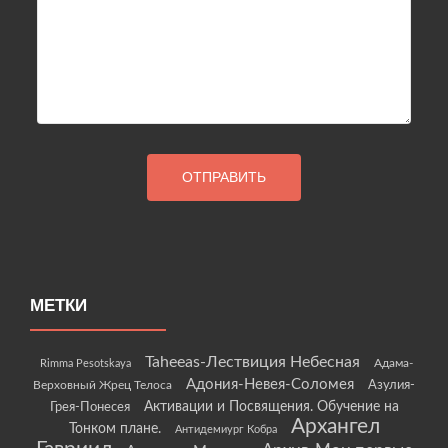
МЕТКИ
Taheeas-Лествиция Небесная
Rimma Pesotskaya
Адама-
Адония-Невея-Соломея
Азулия-
Верховный Жрец Телоса
Грея-Понесея
Активации и Посвящения. Обучение на
Архангел
Тонком плане.
Антидемиург Кобра