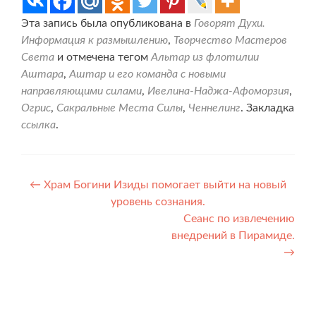
Эта запись была опубликована в
Говорят Духи.
Информация к размышлению
,
Творчество Мастеров
Света
и отмечена тегом
Альтар из флотилии
Аштара
,
Аштар и его команда с новыми
направляющими силами
,
Ивелина-Наджа-Афоморзия
,
Огрис
,
Сакральные Места Силы
,
Ченнелинг
. Закладка
ссылка
.
Навигация
←
Храм Богини Изиды помогает выйти на новый
уровень сознания.
по
Сеанс по извлечению
записям
внедрений в Пирамиде.
→