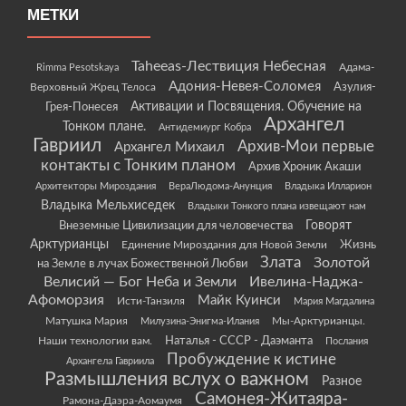
МЕТКИ
Taheeas-Лествиция Небесная
Rimma Pesotskaya
Адама-
Адония-Невея-Соломея
Азулия-
Верховный Жрец Телоса
Грея-Понесея
Активации и Посвящения. Обучение на
Архангел
Тонком плане.
Антидемиург Кобра
Гавриил
Архив-Мои первые
Архангел Михаил
контакты с Тонким планом
Архив Хроник Акаши
Архитекторы Мироздания
ВераЛюдома-Анунция
Владыка Илларион
Владыка Мельхиседек
Владыки Тонкого плана извещают нам
Говорят
Внеземные Цивилизации для человечества
Арктурианцы
Жизнь
Единение Мироздания для Новой Земли
Злата
Золотой
на Земле в лучах Божественной Любви
Велисий — Бог Неба и Земли
Ивелина-Наджа-
Афоморзия
Майк Куинси
Исти-Танзиля
Мария Магдалина
Матушка Мария
Мы-Арктурианцы.
Милузина-Энигма-Илания
Наши технологии вам.
Наталья - СССР - Даэманта
Послания
Пробуждение к истине
Архангела Гавриила
Размышления вслух о важном
Разное
Самонея-Житаяра-
Рамона-Даэра-Аомаумя