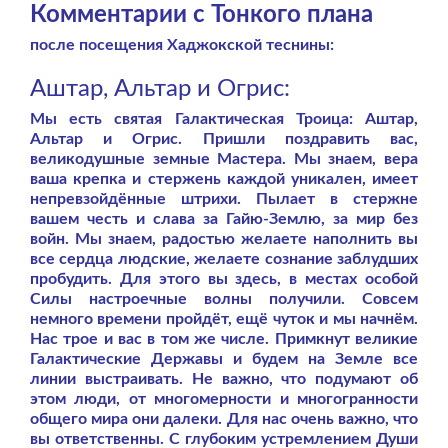
Комментарии с Тонкого плана
после посещения Хаджокской теснины:
Аштар, Альтар и Огрис:
Мы есть святая Галактическая Троица: Аштар,
Альтар и Огрис. Пришли поздравить вас,
великодушные земные Мастера. Мы знаем, вера
ваша крепка и стержень каждой уникален, имеет
непревзойдённые штрихи. Пылает в стержне
вашем честь и слава за Гайю-Землю, за мир без
войн. Мы знаем, радостью желаете наполнить вы
все сердца людские, желаете сознание заблудших
пробудить. Для этого вы здесь, в местах особой
Силы настроечные волны получили. Совсем
немного времени пройдёт, ещё чуток и мы начнём.
Нас трое и вас в том же числе. Примкнут великие
Галактические Державы и будем на Земле все
линии выстраивать. Не важно, что подумают об
этом люди, от многомерности и многогранности
общего мира они далеки. Для нас очень важно, что
вы ответственны. С глубоким устремлением Души