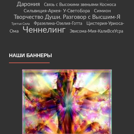
Дарония
Связь с Высокими звеньями Космоса
Сильвиция-Архея- У-СветоБора
Симион
Творчество Души. Разговор с Высшим-Я
Цистерия-Уриоса-
Фразелина-Озелия-Готта
Третья Сила
Ченнелинг
Ома
Эвисома-Мия-КалиВсеУсра
НАШИ БАННЕРЫ