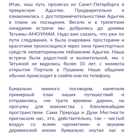
Итак, наш путь пролегал из Санкт-Петербурга в
прекрасную Адыгею. Предварительно я
ознакомилась с достопримечательностями Адыгеи
в плане их посещения. Весело и в трепетном
ожидании встречи мы добрались до домика
Татьяны-АМОУМАИ. Надо вам сказать, что уже по
пути следования, я была очарована просторами и
красотами проносящихся через окна транспортных
средств неповторимыми пейзажами Адыгеи. Наша
встреча была радостной и волнительной, мы с
Татьяной не виделись более 10 лет, с момента
открытия Портала в Пушкине. Наше общение
обычно происходит в скайпе или по телефону.
Буквально немного поговорив, наметили
примерный план наших путешествий и
отправились, «не тратя времени даром», на
прогулку для знакомства с близлежайщим
пространством. Сама Природа и Духи Местности
пригласили нас, это, действительно, так – чистый
воздух со всеми «ароматами» и звуками
деревенской жизни буквально окутал нас и