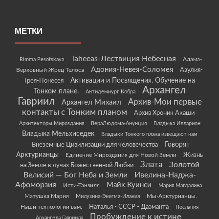
МЕТКИ
Taheeas-Лествиция Небесная
Rimma Pesotskaya
Адама-
Адония-Невея-Соломея
Азулия-
Верховный Жрец Телоса
Грея-Понесея
Активации и Посвящения. Обучение на
Архангел
Тонком плане.
Антидемиург Кобра
Гавриил
Архив-Мои первые
Архангел Михаил
контакты с Тонким планом
Архив Хроник Акаши
Архитекторы Мироздания
ВераЛюдома-Анунция
Владыка Илларион
Владыка Мельхиседек
Владыки Тонкого плана извещают нам
Говорят
Внеземные Цивилизации для человечества
Арктурианцы
Жизнь
Единение Мироздания для Новой Земли
Злата
Золотой
на Земле в лучах Божественной Любви
Велисий — Бог Неба и Земли
Ивелина-Наджа-
Афоморзия
Майк Куинси
Исти-Танзиля
Мария Магдалина
Матушка Мария
Мы-Арктурианцы.
Милузина-Энигма-Илания
Наши технологии вам.
Наталья - СССР - Даэманта
Послания
Пробуждение к истине
Архангела Гавриила