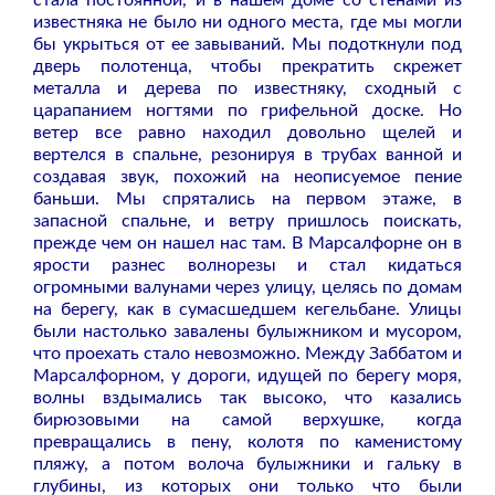
стала постоянной, и в нашем доме со стенами из
известняка не было ни одного места, где мы могли
бы укрыться от ее завываний. Мы подоткнули под
дверь полотенца, чтобы прекратить скрежет
металла и дерева по известняку, сходный с
царапанием ногтями по грифельной доске. Но
ветер все равно находил довольно щелей и
вертелся в спальне, резонируя в трубах ванной и
создавая звук, похожий на неописуемое пение
баньши. Мы спрятались на первом этаже, в
запасной спальне, и ветру пришлось поискать,
прежде чем он нашел нас там. В Марсалфорне он в
ярости разнес волнорезы и стал кидаться
огромными валунами через улицу, целясь по домам
на берегу, как в сумасшедшем кегельбане. Улицы
были настолько завалены булыжником и мусором,
что проехать стало невозможно. Между Заббатом и
Марсалфорном, у дороги, идущей по берегу моря,
волны вздымались так высоко, что казались
бирюзовыми на самой верхушке, когда
превращались в пену, колотя по каменистому
пляжу, а потом волоча булыжники и гальку в
глубины, из которых они только что были