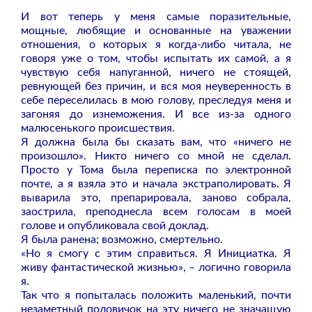
И вот теперь у меня самые поразительные,
мощные, любящие и основанные на уважении
отношения, о которых я когда-либо читала, не
говоря уже о том, чтобы испытать их самой, а я
чувствую себя напуганной, ничего не стоящей,
ревнующей без причин, и вся моя неуверенность в
себе переселилась в мою голову, преследуя меня и
загоняя до изнеможения. И все из-за одного
малюсенького происшествия.
Я должна была бы сказать вам, что «ничего не
произошло». Никто ничего со мной не сделал.
Просто у Тома была переписка по электронной
почте, а я взяла это и начала экстраполировать. Я
выварила это, препарировала, заново собрала,
заострила, преподнесла всем голосам в моей
голове и опубликовала свой доклад.
Я была ранена; возможно, смертельно.
«Но я смогу с этим справиться. Я Инициатка. Я
живу фантастической жизнью», – логично говорила
я.
Так что я попыталась положить маленький, почти
незаметный половичок на эту ничего не значащую