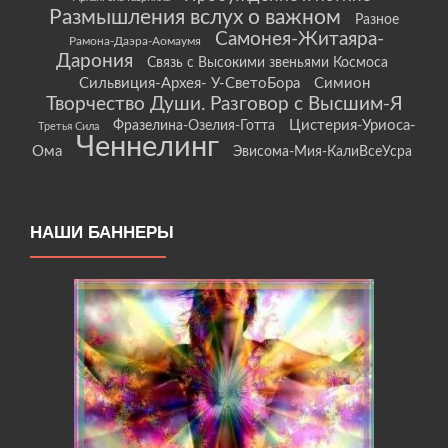
Размышления вслух о важном
Разное
Самонея-Житаяра-
Рамона-Даэра-Аомаумя
Дарония
Связь с Высокими звеньями Космоса
Сильвиция-Архея- У-СветоБора
Симион
Творчество Души. Разговор с Высшим-Я
Цистерия-Уриоса-
Фразелина-Озелия-Готта
Третья Сила
Ченнелинг
Ома
Эвисома-Мия-КалиВсеУсра
НАШИ БАННЕРЫ