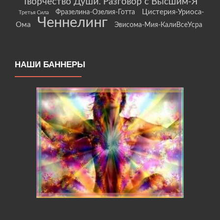
Творчество Души. Разговор с Высшим-Я
Цистерия-Уриоса-
Фразелина-Озелия-Готта
Третья Сила
Ченнелинг
Ома
Эвисома-Мия-КалиВсеУсра
НАШИ БАННЕРЫ