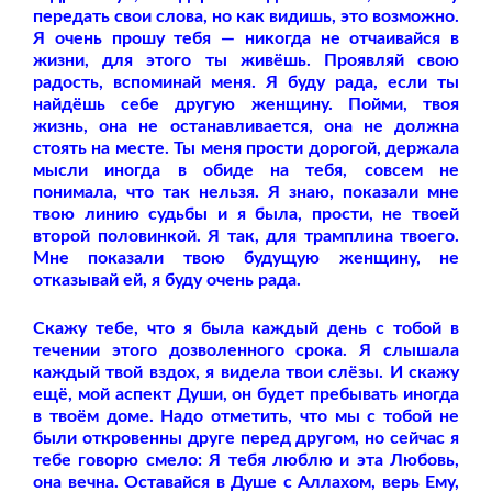
передать свои слова, но как видишь, это возможно.
Я очень прошу тебя — никогда не отчаивайся в
жизни, для этого ты живёшь. Проявляй свою
радость, вспоминай меня. Я буду рада, если ты
найдёшь себе другую женщину. Пойми, твоя
жизнь, она не останавливается, она не должна
стоять на месте. Ты меня прости дорогой, держала
мысли иногда в обиде на тебя, совсем не
понимала, что так нельзя. Я знаю, показали мне
твою линию судьбы и я была, прости, не твоей
второй половинкой. Я так, для трамплина твоего.
Мне показали твою будущую женщину, не
отказывай ей, я буду очень рада.
Скажу тебе, что я была каждый день с тобой в
течении этого дозволенного срока. Я слышала
каждый твой вздох, я видела твои слёзы. И скажу
ещё, мой аспект Души, он будет пребывать иногда
в твоём доме. Надо отметить, что мы с тобой не
были откровенны друге перед другом, но сейчас я
тебе говорю смело: Я тебя люблю и эта Любовь,
она вечна. Оставайся в Душе с Аллахом, верь Ему,