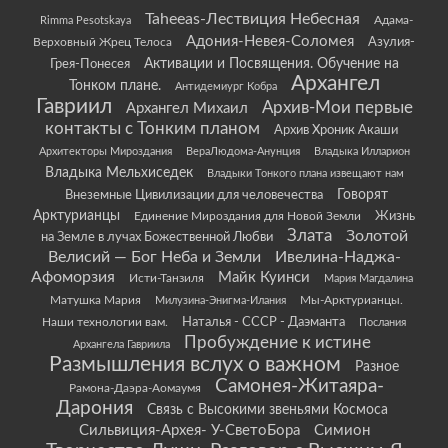
Taheeas-Лествиция Небесная
Rimma Pesotskaya
Адама-
Адония-Невея-Соломея
Азулия-
Верховный Жрец Телоса
Грея-Понесея
Активации и Посвящения. Обучение на
Архангел
Тонком плане.
Антидемиург Кобра
Гавриил
Архив-Мои первые
Архангел Михаил
контакты с Тонким планом
Архив Хроник Акаши
Архитекторы Мироздания
ВераЛюдома-Анунция
Владыка Илларион
Владыка Мельхиседек
Владыки Тонкого плана извещают нам
Говорят
Внеземные Цивилизации для человечества
Арктурианцы
Жизнь
Единение Мироздания для Новой Земли
Злата
Золотой
на Земле в лучах Божественной Любви
Велисий — Бог Неба и Земли
Ивелина-Наджа-
Афоморзия
Майк Куинси
Исти-Танзиля
Мария Магдалина
Матушка Мария
Мы-Арктурианцы.
Милузина-Энигма-Илания
Наши технологии вам.
Наталья - СССР - Даэманта
Послания
Пробуждение к истине
Архангела Гавриила
Размышления вслух о важном
Разное
Самонея-Житаяра-
Рамона-Даэра-Аомаумя
Дарония
Связь с Высокими звеньями Космоса
Сильвиция-Архея- У-СветоБора
Симион