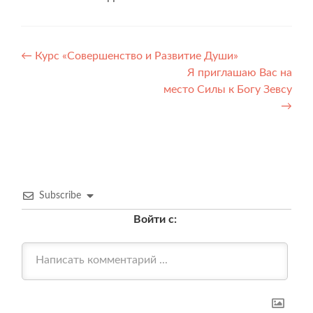
Навигация
←
Курс «Совершенство и Развитие Души»
Я приглашаю Вас на
по
место Силы к Богу Зевсу
записям
→
Subscribe
Войти с: