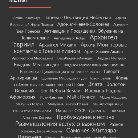
МЕТКИ
Taheeas-Лествиция Небесная
Rimma Pesotskaya
Адама-
Адония-Невея-Соломея
Азулия-
Верховный Жрец Телоса
Грея-Понесея
Активации и Посвящения. Обучение на
Архангел
Тонком плане.
Антидемиург Кобра
Гавриил
Архив-Мои первые
Архангел Михаил
контакты с Тонким планом
Архив Хроник Акаши
Архитекторы Мироздания
ВераЛюдома-Анунция
Владыка Илларион
Владыка Мельхиседек
Владыки Тонкого плана извещают нам
Говорят
Внеземные Цивилизации для человечества
Арктурианцы
Жизнь
Единение Мироздания для Новой Земли
Злата
Золотой
на Земле в лучах Божественной Любви
Велисий — Бог Неба и Земли
Ивелина-Наджа-
Афоморзия
Майк Куинси
Исти-Танзиля
Мария Магдалина
Матушка Мария
Мы-Арктурианцы.
Милузина-Энигма-Илания
Наши технологии вам.
Наталья - СССР - Даэманта
Послания
Пробуждение к истине
Архангела Гавриила
Размышления вслух о важном
Разное
Самонея-Житаяра-
Рамона-Даэра-Аомаумя
Дарония