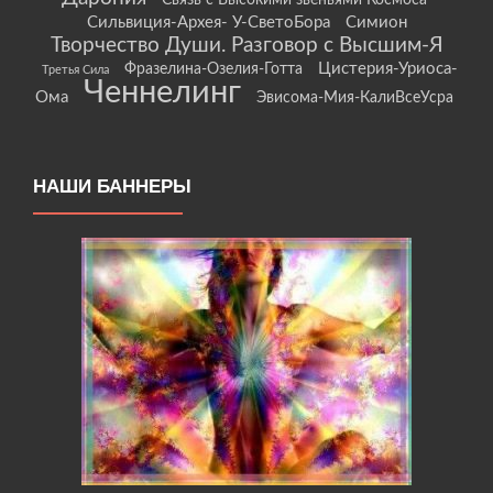
Связь с Высокими звеньями Космоса
Сильвиция-Архея- У-СветоБора
Симион
Творчество Души. Разговор с Высшим-Я
Цистерия-Уриоса-
Фразелина-Озелия-Готта
Третья Сила
Ченнелинг
Ома
Эвисома-Мия-КалиВсеУсра
НАШИ БАННЕРЫ