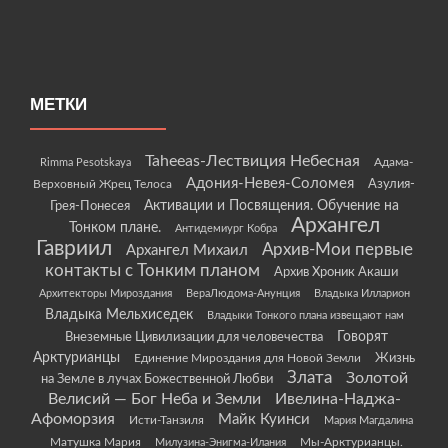
МЕТКИ
Taheeas-Лествиция Небесная
Rimma Pesotskaya
Адама-
Адония-Невея-Соломея
Азулия-
Верховный Жрец Телоса
Грея-Понесея
Активации и Посвящения. Обучение на
Архангел
Тонком плане.
Антидемиург Кобра
Гавриил
Архив-Мои первые
Архангел Михаил
контакты с Тонким планом
Архив Хроник Акаши
Архитекторы Мироздания
ВераЛюдома-Анунция
Владыка Илларион
Владыка Мельхиседек
Владыки Тонкого плана извещают нам
Говорят
Внеземные Цивилизации для человечества
Арктурианцы
Жизнь
Единение Мироздания для Новой Земли
Злата
Золотой
на Земле в лучах Божественной Любви
Велисий — Бог Неба и Земли
Ивелина-Наджа-
Афоморзия
Майк Куинси
Исти-Танзиля
Мария Магдалина
Матушка Мария
Мы-Арктурианцы.
Милузина-Энигма-Илания