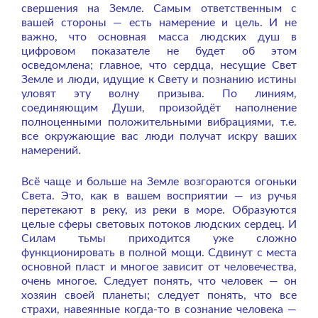
свершения на Земле. Самым ответственным с
вашей стороны — есть намерение и цель. И не
важно, что основная масса людских душ в
цифровом показателе не будет об этом
осведомлена; главное, что сердца, несущие Свет
Земле и люди, идущие к Свету и познанию истины
уловят эту волну призыва. По линиям,
соединяющим Души, произойдёт наполнение
полноценными положительными вибрациями, т.е.
все окружающие вас люди получат искру ваших
намерений.
Всё чаще и больше на Земле возгораются огоньки
Света. Это, как в вашем восприятии — из ручья
перетекают в реку, из реки в море. Образуются
целые сферы световых потоков людских сердец. И
Силам тьмы приходится уже сложно
функционировать в полной мощи. Сдвинут с места
основной пласт и многое зависит от человечества,
очень многое. Следует понять, что человек — он
хозяин своей планеты; следует понять, что все
страхи, навеянные когда-то в сознание человека —