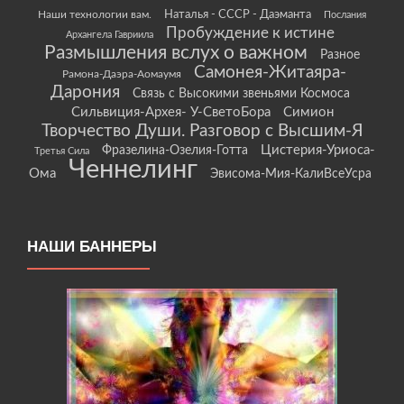
Наши технологии вам.
Наталья - СССР - Даэманта
Послания
Пробуждение к истине
Архангела Гавриила
Размышления вслух о важном
Разное
Самонея-Житаяра-
Рамона-Даэра-Аомаумя
Дарония
Связь с Высокими звеньями Космоса
Сильвиция-Архея- У-СветоБора
Симион
Творчество Души. Разговор с Высшим-Я
Цистерия-Уриоса-
Фразелина-Озелия-Готта
Третья Сила
Ченнелинг
Ома
Эвисома-Мия-КалиВсеУсра
НАШИ БАННЕРЫ