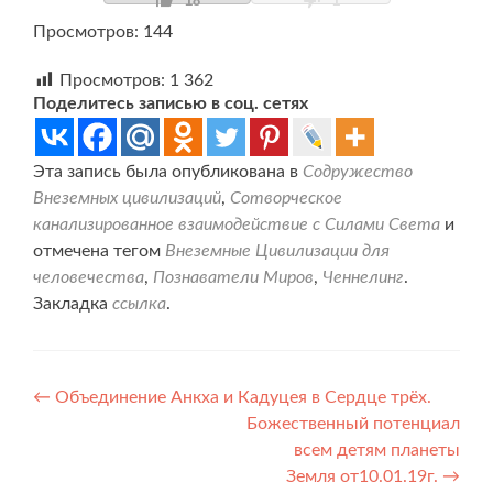
18
1
Просмотров: 144
Просмотров:
1 362
Поделитесь записью в соц. сетях
Эта запись была опубликована в
Содружество
Внеземных цивилизаций
,
Сотворческое
канализированное взаимодействие с Силами Света
и
отмечена тегом
Внеземные Цивилизации для
человечества
,
Познаватели Миров
,
Ченнелинг
.
Закладка
ссылка
.
Навигация
←
Объединение Анкха и Кадуцея в Сердце трёх.
Божественный потенциал
по
всем детям планеты
записям
Земля от10.01.19г.
→