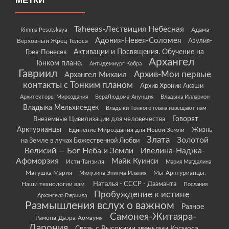
МЕТКИ
Taheeas-Лествиция Небесная
Rimma Pesotskaya
Адама-
Адония-Невея-Соломея
Азулия-
Верховный Жрец Телоса
Грея-Понесея
Активации и Посвящения. Обучение на
Архангел
Тонком плане.
Антидемиург Кобра
Гавриил
Архив-Мои первые
Архангел Михаил
контакты с Тонким планом
Архив Хроник Акаши
Архитекторы Мироздания
ВераЛюдома-Анунция
Владыка Илларион
Владыка Мельхиседек
Владыки Тонкого плана извещают нам
Говорят
Внеземные Цивилизации для человечества
Арктурианцы
Жизнь
Единение Мироздания для Новой Земли
Злата
Золотой
на Земле в лучах Божественной Любви
Велисий — Бог Неба и Земли
Ивелина-Наджа-
Афоморзия
Майк Куинси
Исти-Танзиля
Мария Магдалина
Матушка Мария
Мы-Арктурианцы.
Милузина-Энигма-Илания
Наши технологии вам.
Наталья - СССР - Даэманта
Послания
Пробуждение к истине
Архангела Гавриила
Размышления вслух о важном
Разное
Самонея-Житаяра-
Рамона-Даэра-Аомаумя
Дарония