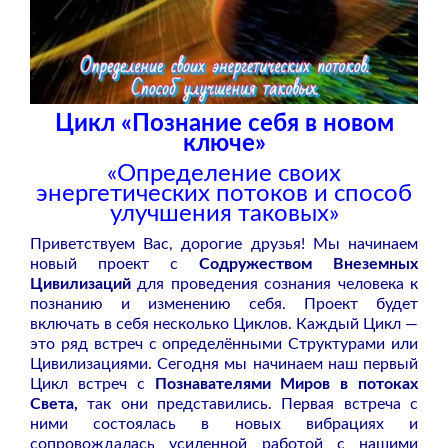
Цикл «Познание себя в новом
ключе»
«Определение своих
энергетических потоков и способ
улучшения таковых»
Приветствуем Вас, дорогие друзья! Мы начинаем
новый проект с
Содружеством Внеземных
Цивилизаций
для проведения сознания человека к
познанию и изменению себя. Проект будет
включать в себя несколько Циклов. Каждый Цикл —
это ряд встреч с определёнными Структурами или
Цивилизациями. Сегодня мы начинаем наш первый
Цикл встреч с
Познавателями Миров в потоках
Света,
так они представились. Первая встреча с
ними состоялась в новых вибрациях и
сопровождалась усиленной работой с нашими