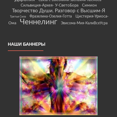
Связь с Высокими звеньями Космоса
Сильвиция-Архея- У-СветоБора
Симион
Творчество Души. Разговор с Высшим-Я
Цистерия-Уриоса-
Фразелина-Озелия-Готта
Третья Сила
Ченнелинг
Ома
Эвисома-Мия-КалиВсеУсра
НАШИ БАННЕРЫ