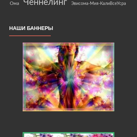
Ченнелинг
Ома
Эвисома-Мия-КалиВсеУсра
НАШИ БАННЕРЫ