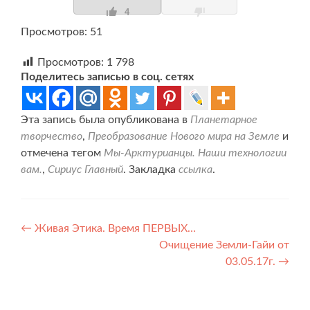
4
Просмотров: 51
Просмотров:
1 798
Поделитесь записью в соц. сетях
Эта запись была опубликована в
Планетарное
творчество
,
Преобразование Нового мира на Земле
и
отмечена тегом
Мы-Арктурианцы. Наши технологии
вам.
,
Сириус Главный
. Закладка
ссылка
.
Навигация
←
Живая Этика. Время ПЕРВЫХ…
Очищение Земли-Гайи от
по
03.05.17г.
→
записям