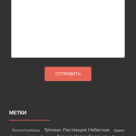
МЕТКИ
Taheeas-Лествиция Небесная
Rimma Pesotskaya
Адама-