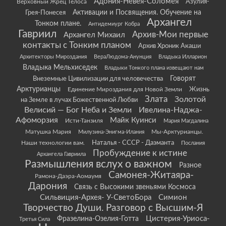
Адония-Невея-Соломея
Азулия-
Верховный Жрец Телоса
Грея-Понесея
Активации и Посвящения. Обучение на
Архангел
Тонком плане.
Антидемиург Кобра
Гавриил
Архив-Мои первые
Архангел Михаил
контакты с Тонким планом
Архив Хроник Акаши
Архитекторы Мироздания
ВераЛюдома-Анунция
Владыка Илларион
Владыка Мельхиседек
Владыки Тонкого плана извещают нам
Говорят
Внеземные Цивилизации для человечества
Арктурианцы
Жизнь
Единение Мироздания для Новой Земли
Злата
Золотой
на Земле в лучах Божественной Любви
Велисий — Бог Неба и Земли
Ивелина-Наджа-
Афоморзия
Майк Куинси
Исти-Танзиля
Мария Магдалина
Матушка Мария
Мы-Арктурианцы.
Милузина-Энигма-Илания
Наши технологии вам.
Наталья - СССР - Даэманта
Послания
Пробуждение к истине
Архангела Гавриила
Размышления вслух о важном
Разное
Самонея-Житаяра-
Рамона-Даэра-Аомаумя
Дарония
Связь с Высокими звеньями Космоса
Сильвиция-Архея- У-СветоБора
Симион
Творчество Души. Разговор с Высшим-Я
Цистерия-Уриоса-
Фразелина-Озелия-Готта
Третья Сила