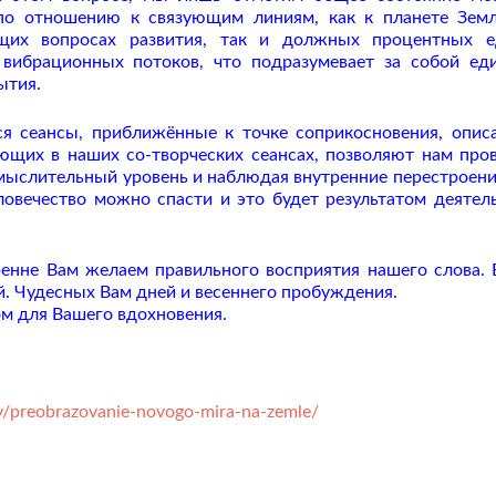
 по отношению к связующим линиям, как к планете Зем
щих вопросах развития, так и должных процентных е
 вибрационных потоков, что подразумевает за собой ед
ытия.
ся сеансы, приближённые к точке соприкосновения, опис
ющих в наших со-творческих сеансах, позволяют нам про
 мыслительный уровень и наблюдая внутренние перестроени
овечество можно спасти и это будет результатом деятел
енне Вам желаем правильного восприятия нашего слова. 
й. Чудесных Вам дней и весеннего пробуждения.
м для Вашего вдохновения.
y/preobrazovanie-novogo-mira-na-zemle/