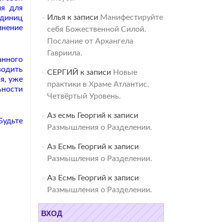
ля для
Илья
к записи
Манифестируйте
диниц
инение
себя Божественной Силой.
Послание от Архангела
Гавриила.
анного
водить
СЕРГИЙ
к записи
Новые
я, уже
практики в Храме Атлантис.
ьности
Четвёртый Уровень.
Аз есмь Георгий
к записи
Будьте
Размышления о Разделении.
Аз Есмь Георгий
к записи
Размышления о Разделении.
Аз Есмь Георгий
к записи
Размышления о Разделении.
ВХОД