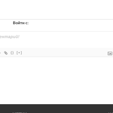
Войти с:
{}
[+]