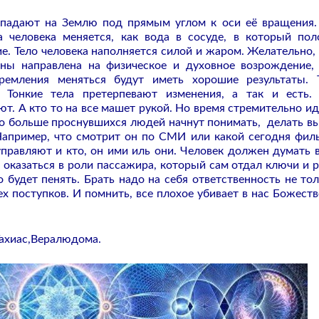
 падают на Землю под прямым углом к оси её вращения.
а человека меняется, как вода в сосуде, в который по
е. Тело человека наполняется силой и жаром. Желательно,
ны направлена на физическое и духовное возрождение,
ремления меняться будут иметь хорошие результаты. 
о Тонкие тела претерпевают изменения, а так и есть
т. А кто то на все машет рукой. Но время стремительно ид
что больше проснувшихся людей начнут понимать, делать в
Например, что смотрит он по СМИ или какой сегодня фил
управляют и кто, он ими иль они. Человек должен думать в
е оказаться в роли пассажира, который сам отдал ключи и р
 будет пенять. Брать надо на себя ответственность не тол
ех поступков. И помнить, все плохое убивает в нас Божест
Тахиас,Вералюдома.