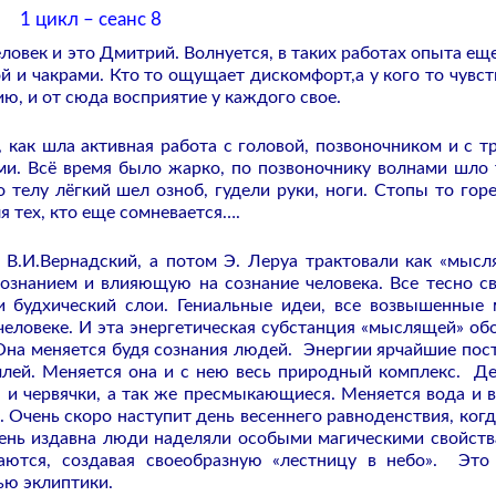
1 цикл – сеанс 8
ловек и это Дмитрий. Волнуется, в таких работах опыта еще
ой и чакрами. Кто то ощущает дискомфорт,а у кого то чувст
ю, и от сюда восприятие у каждого свое.
 как шла активная работа с головой, позвоночником и с т
ами. Всё время было жарко, по позвоночнику волнами шло 
 телу лёгкий шел озноб, гудели руки, ноги. Стопы то горе
 тех, кто еще сомневается….
 В.И.Вернадский, а потом Э. Леруа трактовали как «мыс
знанием и влияющую на сознание человека. Все тесно св
и будхический слои. Гениальные идеи, все возвышенные
 человеке. И эта энергетическая субстанция «мыслящей» об
Она меняется будя сознания людей. Энергии ярчайшие пос
млей. Меняется она и с нею весь природный комплекс. Де
 и червячки, а так же пресмыкающиеся. Меняется вода и в
 Очень скоро наступит день весеннего равноденствия, когд
день издавна люди наделяли особыми магическими свойств
аются, создавая своеобразную «лестницу в небо». Это
ью эклиптики.