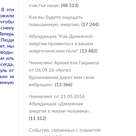
счастье наше.
(48 513)
 В эти
ложили
Как вы будете ощущать
 чтобы
повышенную энергию.
(17 244)
 смену
Теперь
Абунданция “Как Денежной
. Люди
энергии проявиться в вашем
ет, мы
энергетическом поле“.
(13 482)
ыводы.
ьм иль
Ченнелинг Архангела Гавриила
сегда,
от 06.09.16 «Ангел
уль от
ько за
Вдохновения дарит вам свои
венную
вибрации».
(13 366)
Ченнелинг от 21.05.2016
Абунданция «Денежная
энергия в жизни человека».
(11 312)
События, связанные с планетой