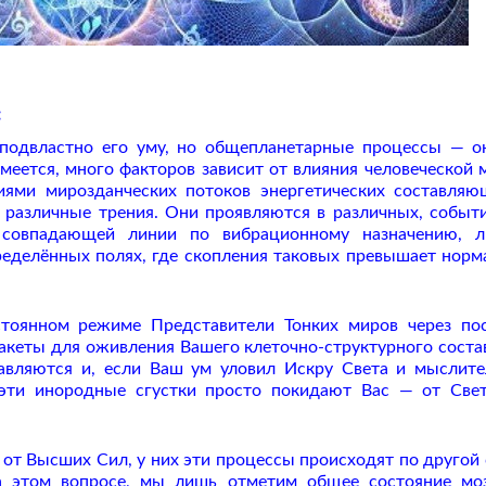
:
 подвластно его уму, но общепланетарные процессы — о
умеется, много факторов зависит от влияния человеческой 
иями мирозданческих потоков энергетических составляю
 различные трения. Они проявляются в различных, событ
т совпадающей линии по вибрационному назначению, 
еделённых полях, где скопления таковых превышает норм
стоянном режиме Представители Тонких миров через по
акеты для оживления Вашего клеточно-структурного состав
авляются и, если Ваш ум уловил Искру Света и мыслит
 эти инородные сгустки просто покидают Вас — от Све
 от Высших Сил, у них эти процессы происходят по другой 
а этом вопросе, мы лишь отметим общее состояние мо