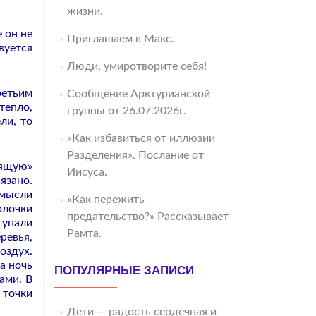
жизни.
 он не
Приглашаем в Макс.
вуется
Люди, умиротворите себя!
ретьим
Сообщение Арктурианской
тепло,
группы от 26.07.2026г.
ли, то
«Как избавиться от иллюзии
Разделения». Послание от
лящую»
Иисуса.
язано.
 мысли
«Как пережить
олочки
предательство?» Рассказывает
тупали
Рамта.
ревья,
оздух.
а ночь
ПОПУЛЯРНЫЕ ЗАПИСИ
ами. В
 точки
Дети — радость сердечная и