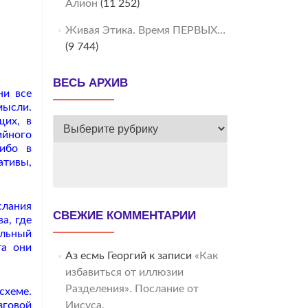
Алион
(11 252)
Живая Этика. Время ПЕРВЫХ…
(9 744)
ВЕСЬ АРХИВ
ни все
мысли.
щих, в
ВЕСЬ
ийного
АРХИВ
либо в
ативы,
слания
СВЕЖИЕ КОММЕНТАРИИ
а, где
ельный
та они
Аз есмь Георгий
к записи
«Как
избавиться от иллюзии
Разделения». Послание от
схеме.
зговой
Иисуса.