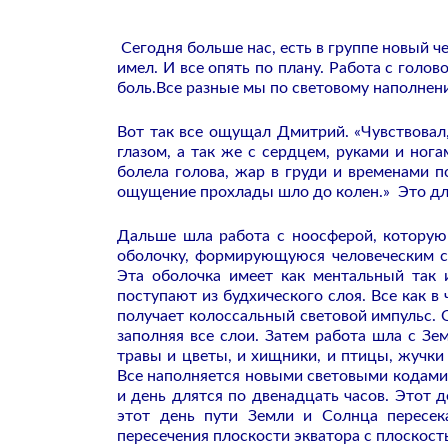
Сегодня больше нас, есть в группе новый че
имел. И все опять по плану. Работа с голов
боль.Все разные мы по световому наполнени
Вот так все ощущал Дмитрий. «Чувствовал,
глазом, а так же с сердцем, руками и ног
болела голова, жар в груди и временами по
ощущение прохлады шло до колен.» Это для
Дальше шла работа с ноосферой, которую
оболочку, формирующуюся человеческим со
Эта оболочка имеет как ментальный так 
поступают из будхического слоя. Все как в
получает колоссальный световой импульс. 
заполняя все слои. Затем работа шла с Зе
травы и цветы, и хищники, и птицы, жучки
Все наполняется новыми световыми кодами.
и день длятся по двенадцать часов. Этот 
этот день пути Земли и Солнца пересек
пересечения плоскости экватора с плоскост