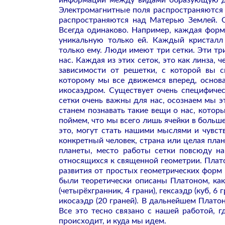
информации между видами образующую дан
Электромагнитные поля распространяются 
распространяются над Матерью Землей. О
Всегда одинаково. Например, каждая форм
уникальную только ей. Каждый кристалл
только ему. Люди имеют три сетки. Эти тр
нас. Каждая из этих сеток, это как линза, 
зависимости от решетки, с которой вы с
которому мы все движемся вперед, основа
икосаэдром. Существует очень специфиче
сетки очень важны для нас, осознаем мы э
станем познавать такие вещи о нас, котор
поймем, что мы всего лишь ячейки в больше
это, могут стать нашими мыслями и чувств
конкретный человек, страна или целая пла
планеты, место работы сетки повсюду на
относящихся к священной геометрии. Плато
развития от простых геометрических форм 
были теоретически описаны Платоном, как
(четырёхгранник, 4 грани), гексаэдр (куб, 6 
икосаэдр (20 граней). В дальнейшем Платон
Все это тесно связано с нашей работой, 
происходит, и куда мы идем.