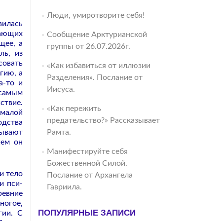
Люди, умиротворите себя!
вилась
тающих
Сообщение Арктурианской
щее, а
группы от 26.07.2026г.
ль, из
совать
«Как избавиться от иллюзии
гию, а
Разделения». Послание от
а-то и
Иисуса.
 самым
ствие.
«Как пережить
«малой
предательство?» Рассказывает
одства
сывают
Рамта.
ием он
Манифестируйте себя
Божественной Силой.
и тело
Послание от Архангела
и пси-
Гавриила.
ревние
ногое,
ПОПУЛЯРНЫЕ ЗАПИСИ
гии. С