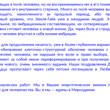
щих в поле человека, но не воспринимаемых им в его пони
нения его внутреннего стержня. Много из поля человека в
вляющего, накопленного за прошлый период, ибо пр
вый уровень, что Земля-Гайя уже в ожидании людей. Э
льное, по вибрационным составляющим, их сотворяющее
но готовит человека к новой жизни. Да, через боль и страд
 человек впустил в себя низкие вибрации.
для продолжения начатого, уже в более глубинном вариант
обновления клеточно-структурной оболочки человека с
плекс человека, не нарушая его воли и право выбора,
меет за собой некое переформирование и при получении
ия нового, очень значимого задания. Наши поздравления 
рдца пропускают через себя потоки потенциала и Любв
ворческих работ. Мы в Вашем энергетическом земном 
 для человечества. Вы и мы — едины в Мироздании.