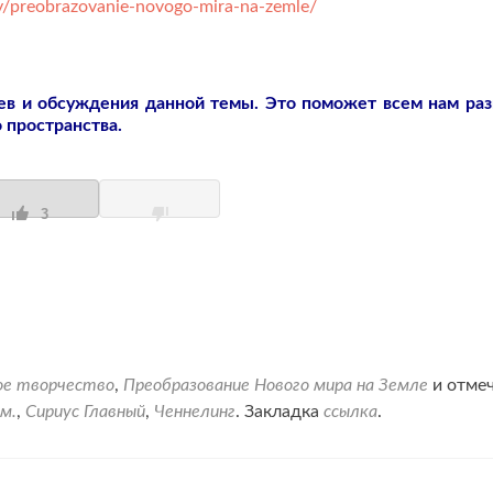
y/preobrazovanie-novogo-mira-na-zemle/
в и обсуждения данной темы. Это поможет всем нам ра
 пространства.
3
ое творчество
,
Преобразование Нового мира на Земле
и отме
м.
,
Сириус Главный
,
Ченнелинг
. Закладка
ссылка
.