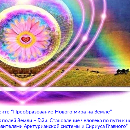
екте “Преобразование Нового мира на Земле”
полей Земли – Гайи. Становление человека по пути к 
вителями Арктурианской системы и Сириуса Главного”