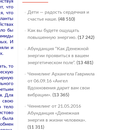
йствуя
т, что
Дети — радость сердечная и
я, что
ланты
счастье наше.
(48 510)
йствах
ыло бы
Как вы будете ощущать
рамиды
повышенную энергию.
(17 242)
ных. И
няли и
Абунданция “Как Денежной
х.
энергии проявиться в вашем
энергетическом поле“.
(13 481)
ть, то
ческую
Ченнелинг Архангела Гавриила
ирную
от 06.09.16 «Ангел
льного
Вдохновения дарит вам свои
ретьим
вибрации».
(13 365)
я. Для
т свою
Ченнелинг от 21.05.2016
о тело
истово
Абунданция «Денежная
а была
энергия в жизни человека».
 обмен
(11 311)