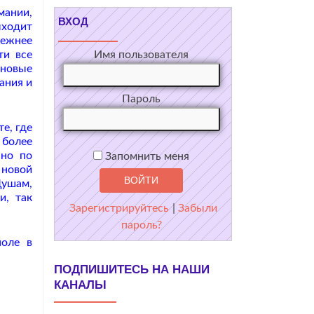
мании,
ВХОД
ыходит
ежнее
ти все
Имя пользователя
 новые
ания и
Пароль
е, где
 более
 но по
Запомнить меня
 новой
Душам,
и, так
Зарегистрируйтесь
|
Забыли
пароль?
поле в
ПОДПИШИТЕСЬ НА НАШИ
КАНАЛЫ