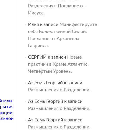
Разделения». Послание от
Иисуса.
Илья
к записи
Манифестируйте
себя Божественной Силой.
Послание от Архангела
Гавриила.
СЕРГИЙ
к записи
Новые
практики в Храме Атлантис.
Четвёртый Уровень.
Аз есмь Георгий
к записи
Размышления о Разделении.
Земли-
Аз Есмь Георгий
к записи
крытия
Размышления о Разделении.
мации.
альной
Аз Есмь Георгий
к записи
Размышления о Разделении.