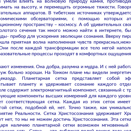
 умели влиять на волновую природу камня, противоде
имать на высоту, и перемещать огромные тяжести. Говоря
ательных аппаратов. В тибетских источниках утверждаетс
номическими обсерваториями, с помощью которых ат
ионному пространству – космосу. А об удивительных сво
олотого сечения так много можно найти в интернете, б
иды- прибор для ускорения эволюции сознания. Вверху пи
ошла приятная волна наполненная чувств прекрасных,неж
 Они после каждой трансформации все тело негой напол
разовательные процессы проходят в комфортных ощущения
ают изменения. Она добра, разумна и мудра. И с ней работа
 уж больно хороши. На Тонком плане мы видели энергети
екаэдр. Планетарная сетка представляет собой эф
ватывает планету и удерживает сознание каждого отде
еле содержит электромагнитный компонент, связанный с т
твующие компоненты высших измерений для каждого уровн
т соответствующая сетка. Каждая из этих сеток имее
ой сетки, подобной ей, нет. Точно также, как уникальн
риятие Реальности. Сетка Христосознания удерживает Хр
тут нет, то мы не можем достичь Христосознания. Эта сетк
даря наличию планетарной сетки возможен мгновенный