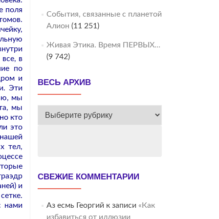
овека.
е поля
События, связанные с планетой
томов.
Алион
(11 251)
чейку,
альную
Живая Этика. Время ПЕРВЫХ…
внутри
(9 742)
все, в
ние по
дром и
ВЕСЬ АРХИВ
и. Эти
ью, мы
та, мы
ВЕСЬ
но кто
АРХИВ
ли это
 нашей
х тел,
оцессе
оторые
траэдр
СВЕЖИЕ КОММЕНТАРИИ
аней) и
сетке.
с нами
Аз есмь Георгий
к записи
«Как
избавиться от иллюзии