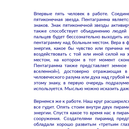
Впервые пять человек в работе. Соедин
пятиконечная звезда. Пентаграмма являет
знаков. Знак пятиконечной звезды активир
также способствует объединению людей и
пальцев будет бессознательно выходить и
пентаграмму над больным местом. Вера в ф
энергия, какое бы чувство или причина н
воздействовать с той или иной силой на 
местом, на котором в тот момент сконц
Пентаграмма также представляет земное 
вселенной»), достоверно отражающая в
человеческого разума или духа над грубой 
этому знаку, в первую очередь подразум
используется. Мыслью можно исказить даж
Вернемся же к работе. Наш круг расширился
все гудит. Опять стоим внутри двух пирам
энергии. Спустя какое то время нас в пир
сооружения. Создателями пирамид пред
обладали хорошо развитым «третьим глаз