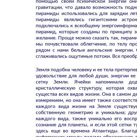
помощью своей психической энергии они
гравитации, что давало возможность подн
пирамиды использовались для зарядки лет
пирамиды являлись гигантскими астро
подключались к всеобщему энергоинформац
пирамид, которые созданы по принципу з
желание. Проще можно сказать так, пирам
мы почувствовали облегчение, по телу пр
рядом с нами белые ангельские энергии.
сглаживались ощутимые потоки. Все преоб
Земля подобна человеку и ее тела претерпев
удовольствие для любой души, энергии ее
сетку Земли. Ячейки напоминали дод
кристаллическую структуру, которая ох
существа всех видов жизни. Она в самом д
измерением, но она имеет также соответс
каждого вида жизни на Земле существуе
собственную геометрию и уникальна; друг
каждого вида, также уникальнo его восп
сознание для планеты, и если этой сетки 
здесь еще во времена Атлантиды. Благо