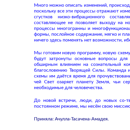
Много можно описать изменений, происходя
поскольку все эти процессы отражают изме
сгустков низко-вибрационного соста
составляющее не позволяет выходу на но
процессы многогранны и многофункциона
формы, послойное содержание, мягко и плав
ничего здесь поменять нет возможности, ибо
Мы готовим новую программу, новую схему 
будут затронуты основные вопросы для 
обширным влиянием на сознательный ком
благословению Творящей Силы.
Команда и
схемы им даётся время для прочувствован
чей Свет озаряет планету Земля, чьи се
необходимые для человечества.
До новой встречи, люди, до новых со-т
постоянном режиме, мы несём свою миссию
Приняла: Ачулла-Тасачена-Амадея.