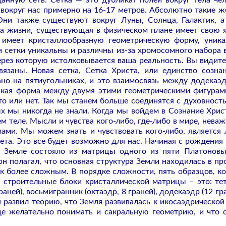
ную сеть. Сетка — это дубликат полей вокруг тела чел
вокруг нас примерно на 16-17 метров. Абсолютно такие ж
ни также существуют вокруг Луны, Солнца, Галактик, а
а жизни, существующая в физическом плане имеет свою я
 имеет кристаллообразную геометрическую форму, уник
и сетки уникальны и различны из-за хромосомного набора 
через которую истолковывается ваша реальность. Вы видите 
вязаны. Новая сетка, Сетка Христа, или единство созна
но на пятиугольниках, и это взаимосвязь между додекаэ
ская форма между двумя этими геометрическими фигурам
то или нет. Так мы станем больше соединятся с духовност
ых мы никогда не знали. Когда мы войдем в Сознание Хрис
м теле. Мысли и чувства кого-либо, где-либо в мире, неваж
ами. Мы можем знать и чувствовать кого-либо, является 
нета. Это все будет возможно для нас. Начиная с рождения
 Земле состояло из матрицы одного из пяти Платоновы
н полагал, что основная структура Земли находилась в пр
к более сложным. В порядке сложности, пять образцов, к
 строительные блоки кристаллической матрицы – это: те
граней), восьмигранник (октаэдр, 8 граней), додекаэдр (12 гр
 развил теорию, что Земля развивалась к икосаэдрической 
где желательно понимать и сакральную геометрию, и что 