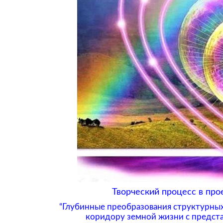
Творческий процесс в про
“Глубинные преобразования структурных 
коридору земной жизни с предста