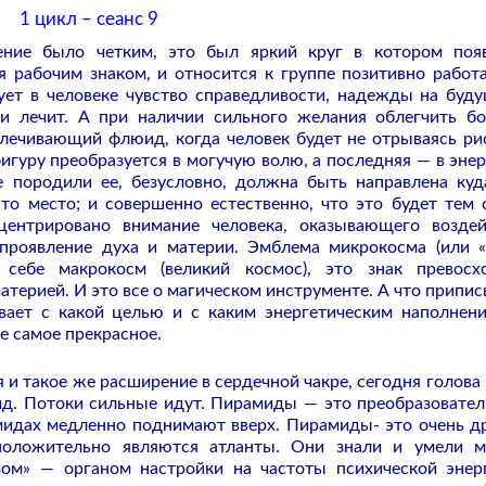
1 цикл – сеанс 9
ение было четким, это был яркий круг в котором поя
ся рабочим знаком, и относится к группе позитивно рабо
ует в человеке чувство справедливости, надежды на буду
 лечит. А при наличии сильного желания облегчить бо
злечивающий флюид, когда человек будет не отрываясь ри
игуру преобразуется в могучую волю, а последняя — в энер
е породили ее, безусловно, должна быть направлена куд
это место; и совершенно естественно, что это будет тем
ентрировано внимание человека, оказывающего воздей
проявление духа и материи. Эмблема микрокосма (или 
 себе макрокосм (великий космос), это знак превосх
материей. И это все о магическом инструменте. А что припи
евает с какой целью и с каким энергетическим наполнен
е самое прекрасное.
 и такое же расширение в сердечной чакре, сегодня голова 
ид. Потоки сильные идут. Пирамиды — это преобразовател
амидах медленно поднимают вверх. Пирамиды- это очень д
положительно являются атланты. Они знали и умели м
ом» — органом настройки на частоты психической энер