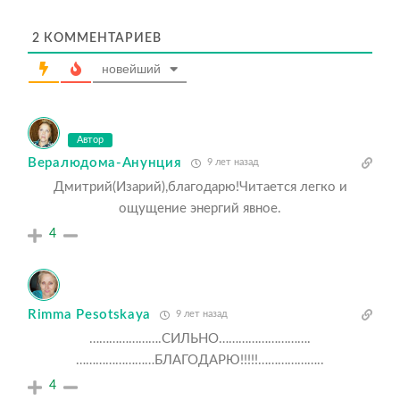
2
КОММЕНТАРИЕВ
новейший
Автор
Вералюдома-Анунция
9 лет назад
Дмитрий(Изарий),благодарю!Читается легко и
ощущение энергий явное.
4
Rimma Pesotskaya
9 лет назад
………………….СИЛЬНО……………………….
……………………БЛАГОДАРЮ!!!!!………………..
4