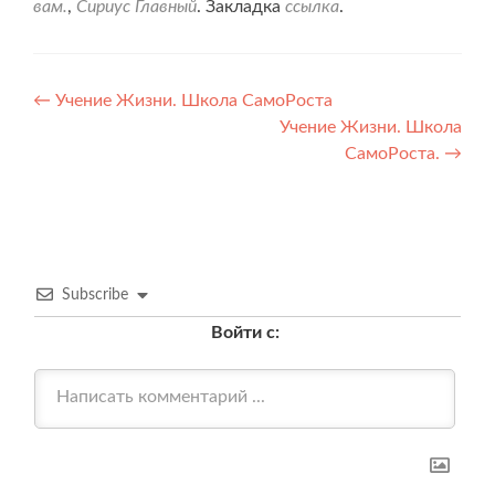
вам.
,
Сириус Главный
. Закладка
ссылка
.
Навигация
←
Учение Жизни. Школа СамоРоста
Учение Жизни. Школа
по
СамоРоста.
→
записям
Subscribe
Войти с: