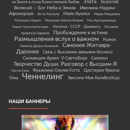
Злата
Золотой
на Земле в лучах Божественной Любви
Велисий — Бог Неба и Земли
Ивелина-Наджа-
Афоморзия
Майк Куинси
Исти-Танзиля
Мария Магдалина
Матушка Мария
Мы-Арктурианцы.
Милузина-Энигма-Илания
Наши технологии вам.
Наталья - СССР - Даэманта
Послания
Пробуждение к истине
Архангела Гавриила
Размышления вслух о важном
Разное
Самонея-Житаяра-
Рамона-Даэра-Аомаумя
Дарония
Связь с Высокими звеньями Космоса
Сильвиция-Архея- У-СветоБора
Симион
Творчество Души. Разговор с Высшим-Я
Цистерия-Уриоса-
Фразелина-Озелия-Готта
Третья Сила
Ченнелинг
Ома
Эвисома-Мия-КалиВсеУсра
НАШИ БАННЕРЫ