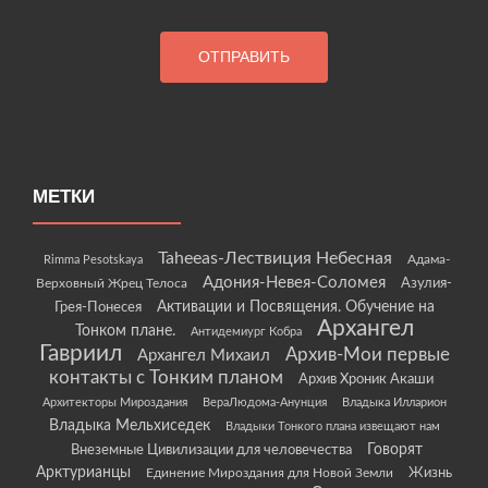
МЕТКИ
Taheeas-Лествиция Небесная
Rimma Pesotskaya
Адама-
Адония-Невея-Соломея
Азулия-
Верховный Жрец Телоса
Грея-Понесея
Активации и Посвящения. Обучение на
Архангел
Тонком плане.
Антидемиург Кобра
Гавриил
Архив-Мои первые
Архангел Михаил
контакты с Тонким планом
Архив Хроник Акаши
Архитекторы Мироздания
ВераЛюдома-Анунция
Владыка Илларион
Владыка Мельхиседек
Владыки Тонкого плана извещают нам
Говорят
Внеземные Цивилизации для человечества
Арктурианцы
Жизнь
Единение Мироздания для Новой Земли