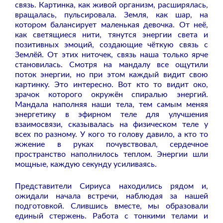
связь. Картинка, как живой организм, расширялась,
вращалась, пульсировала. Земля, как шар, на
котором балансирует маленькая девочка. От неё,
как светящиеся нити, тянутся энергии света и
позитивных эмоций, создающие чёткую связь с
Землёй. От этих ниточек, связь наша только ярче
становилась. Смотря на мандалу все ощутили
поток энергии, но при этом каждый видит свою
картинку. Это интересно. Вот кто то видит око,
зрачок которого окружён спиралью энергий.
Мандала наполняя наши тела, тем самым меняя
энергетику в эфирном теле для улучшения
взаимосвязи, сказывалась на физическом теле у
всех по разному. У кого то голову давило, а кто то
жжение в руках почувствовал, сердечное
пространство наполнилось теплом. Энергии шли
мощные, каждую секунду усиливаясь.
Представители Сириуса находились рядом и,
ожидали начала встречи, наблюдая за нашей
подготовкой. Слившись вместе, мы образовали
единый стержень. Работа с тонкими телами и