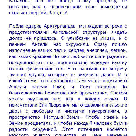
Казалось, что нет конца этому процессу, не
понятно, как в человеческом теле помещается
столько энергии. Загадка!
Поблагодарив Арктурианцев, мы ждали встречи с
представителями Ангельской структуры. Ждать
долго не пришлось. С улыбками на лицах, и с
пением, Ангелы нас окружили. Сразу пошло
наполнение наших тел и сердец энергией, лёгкой,
как взмах крыльев.Потоки любви, тепла и радости,
исходящие от них, пропитывали каждую клетку
наших физических тел. Это напоминало встречу
лучших друзей, которые не виделись давно. И в
какой то миг торжественность момента ощутили и
Ангелы запели Гимн, и Свет полился. То
благословляло Божественное присутствие, Светом
ярким окутывая нас, как в коконе стоим. В
присутствии Сил Творения, мы отдавали ангельские
дары с любовью и чистыми намерениями, в
пространство Матушки-Земли. Чтобы жизнь на
Земле процветала, и чтобы каждый человек был в
радости сердечной. Этот потенциал коснётся
каждого живого существа на Гайе. Нежным